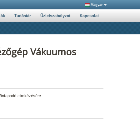
Magyar
iák
Tudástár
Üzletszabályzat
Kapcsolat
kézőgép Vákuumos
k öntapadó címkézésére