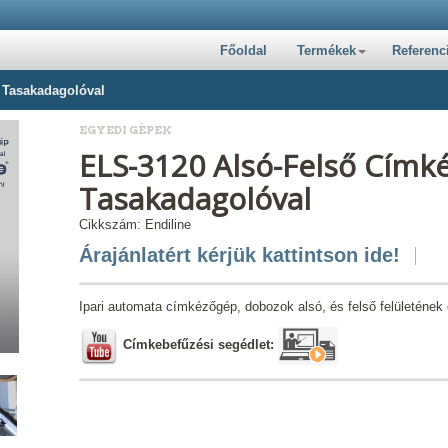
Főoldal
Termékek
Referenc
Tasakadagolóval
EGYEDI GÉPEK
ELS-3120 Alsó-Felső Cím
Tasakadagolóval
Cikkszám: Endiline
Árajánlatért kérjük kattintson ide!
Ipari automata címkézőgép, dobozok alsó, és felső felületéne
Címkebefűzési segédlet: