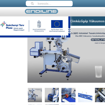
Nyitólap
ELS-3120 Alsó-Felső Címkézőgép Vákuumos 