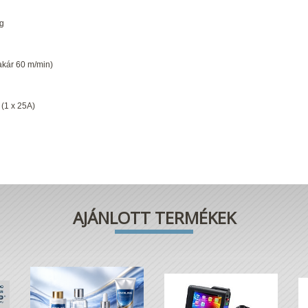
ig
akár 60 m/min)
(1 x 25A)
AJÁNLOTT TERMÉKEK