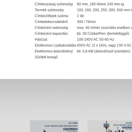
Címkeszalag szélesség
80 mm, 160 illetve 240 mm-ig
Termék szélesség
100, 160, 200, 250, 300, 500 mm-
Címkézőfejek száma:
2 db
Címketekercsátmérő
300 / 76mm
Címkézési sebesség
max. 40 m/min (sceciális esetben 
Címkézési kapacitás
kb. 30 Címke/Perc (termékfüggő)
Hálózat
100-240V AC 50-60 Hz
Elektromos csatlakoztatás
400V AC (3 x 16A), vagy 230 V AC 
Elektromos teljesítmény:
kb. 0,8 kW (állandósult üzemben)
Sűrített levegő