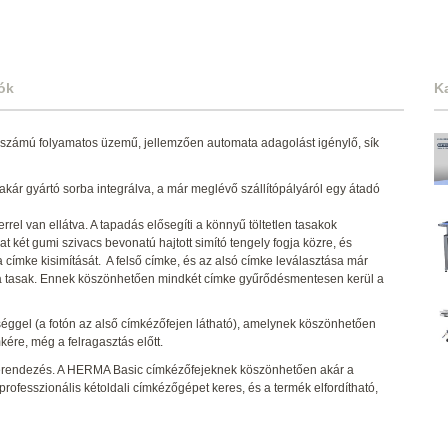
ók
K
abszámú folyamatos üzemű, jellemzően automata adagolást igénylő, sík
akár gyártó sorba integrálva, a már meglévő szállítópályáról egy átadó
rel van ellátva. A tapadás elősegíti a könnyű töltetlen tasakok
t két gumi szivacs bevonatú hajtott simító tengely fogja közre, és
 címke kisimítását. A felső címke, és az alsó címke leválasztása már
t a tasak. Ennek köszönhetően mindkét címke gyűrődésmentesen kerül a
ggel (a fotón az alső címkézőfejen látható), amelynek köszönhetően
ére, még a felragasztás előtt.
erendezés. A HERMA Basic címkézőfejeknek köszönhetően akár a
professzionális kétoldali címkézőgépet keres, és a termék elfordítható,