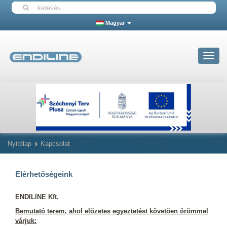
Magyar
Toggle
navigat
Nyitólap
Kapcsolat
Elérhetőségeink
ENDILINE Kft.
Bemutató terem, ahol előzetes egyeztetést követően örömmel
várjuk: