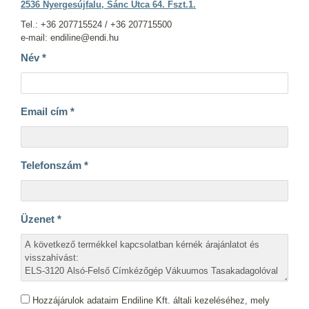
2536 Nyergesújfalu, Sánc Utca 64. Fszt.1.
Tel.: +36 207715524 / +36 207715500
e-mail: endiline@endi.hu
Név
*
Email cím
*
Telefonszám
*
Üzenet
*
Hozzájárulok adataim Endiline Kft. általi kezeléséhez, mely