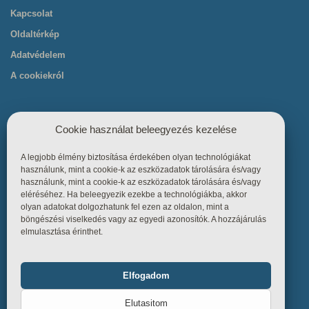
Kapcsolat
Oldaltérkép
Adatvédelem
A cookiekról
Cookie használat beleegyezés kezelése
A legjobb élmény biztosítása érdekében olyan technológiákat
Hasznos linkek
használunk, mint a cookie-k az eszközadatok tárolására és/vagy
használunk, mint a cookie-k az eszközadatok tárolására és/vagy
eléréséhez. Ha beleegyezik ezekbe a technológiákba, akkor
Főoldal
olyan adatokat dolgozhatunk fel ezen az oldalon, mint a
böngészési viselkedés vagy az egyedi azonosítók. A hozzájárulás
Termékek
elmulasztása érinthet.
Referenciák
Tudástár
Elfogadom
Funkcionális
Mindig bekapcsolva
Üzletszabályzat
Elutasitom
Kapcsolat