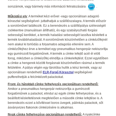
sorszámok, vagy bármely más információ feliratozására
.
Működési elv
: A terméket kézi erővel -vagy opcionálisan adagoló
körasztal segítségével- juttathatjuk a szállítószalagra. A termék először
a sorolóművel találkozik. Ez a berendezés a szállítópálya szélességét
csökkentve (manuálisan állítható), és egy szabályozható forgási
sebességű kerékkel, a termék haladási sebességét lassítva késlelteti a
termék továbbhaladását. A sorolóműnek köszönhetően a címkézőfejnél
nem alakul ki torlódás a folyamatos adagolás ellenére sem. A
címkézőfejhez érve a terméket egy pneumatikus hengerpár nekiszorítja
egy gumírozott forgatóműnek. A termék a címke lefejtő acél él elött
forog, miközben a címkézőfej elindítja a címkelefejtést. Ezzel egyidőben
a címke a hengerek közötti forgásnak köszönhetően rásimul a termék
felületére. A pálya végén egy tárolóba hullik a kész termék, vagy az
opcionálisan rendelhető
ELR-Forgó Körasztal
segítségével
pufferelhetjük a felcímkézett palackokat.
Front, és hátoldali címke felhelyezés opcionálisan rendelhető:
Amikor a pneumatikus hengerpár nekiszorítja a gumírozott
forgatóműnek a palackot, elindul az egyik címke felhelyezése, és a
beállított késleltetésnek megfelelően a második címke lefejtése is. A
berendezés ezzel a bővítéssel boros üvegek, pálinkás palackok, sőt
ásványvizes flakonok címkézésére is alkalmas.
Nyak címke felhelyezése opcionálisan rendelhető:
A nyakcímke