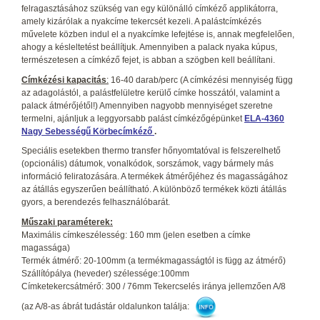
felragasztásához szükség van egy különálló címkéző applikátorra,
amely kizárólak a nyakcíme tekercsét kezeli. A palástcímkézés
művelete közben indul el a nyakcímke lefejtése is, annak megfelelően,
ahogy a késleltetést beállítjuk. Amennyiben a palack nyaka kúpus,
természetesen a címkéző fejet, is abban a szögben kell beállítani.
Címkézési kapacitás
:
16-40 darab/perc (A címkézési mennyiség függ
az adagolástól, a palástfelületre kerülő címke hosszától, valamint a
palack átmérőjétől!) Amennyiben nagyobb mennyiséget szeretne
termelni, ajánljuk a leggyorsabb palást címkézőgépünket
ELA-4360
Nagy Sebességű Körbecímkéző
.
Speciális esetekben thermo transfer hőnyomtatóval is felszerelhető
(opcionális) dátumok, vonalkódok, sorszámok, vagy bármely más
információ feliratozására. A termékek átmérőjéhez és magasságához
az átállás egyszerűen beállítható. A különböző termékek közti átállás
gyors, a berendezés felhasználóbarát.
Műszaki paraméterek:
Maximális címkeszélesség: 160 mm (jelen esetben a címke
magassága)
Termék átmérő: 20-100mm (a termékmagasságtól is függ az átmérő)
Szállítópálya (heveder) szélessége:100mm
Címketekercsátmérő: 300 / 76mm Tekercselés iránya jellemzően A/8
(az A/8-as ábrát tudástár oldalunkon találja: