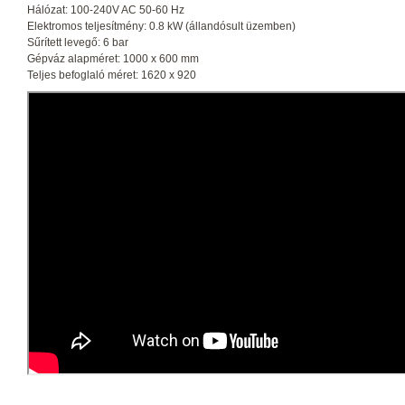
Hálózat: 100-240V AC 50-60 Hz
Elektromos teljesítmény: 0.8 kW (állandósult üzemben)
Sűrített levegő: 6 bar
Gépváz alapméret: 1000 x 600 mm
Teljes befoglaló méret: 1620 x 920