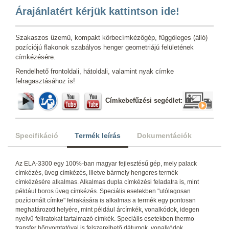
Árajánlatért kérjük kattintson ide!
Szakaszos üzemű, kompakt körbecímkézőgép, függőleges (álló)
pozíciójú flakonok szabályos henger geometriájú felületének
címkézésére.
Rendelhető frontoldali, hátoldali, valamint nyak címke
felragasztásához is!
Címkebefűzési segédlet:
Specifikáció
Termék leírás
Dokumentációk
Az ELA-3300 egy 100%-ban magyar fejlesztésű gép, mely palack
címkézés, üveg címkézés, illetve bármely hengeres termék
címkézésére alkalmas. Alkalmas dupla címkézési feladatra is, mint
például boros üveg címkézés. Speciális esetekben "utólagosan
pozícionált címke" felrakására is alkalmas a termék egy pontosan
meghatározott helyére, mint például árcímkék, vonalkódok, idegen
nyelvű feliratokat tartalmazó címkék. Speciális esetekben thermo
transfer hőnyomtatóval is felszerelhető dátumok, vonalkódok,