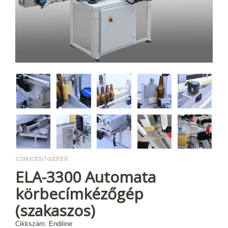
CÍMKÉZŐGÉPEK
ELA-3300 Automata
körbecímkézőgép
(szakaszos)
Cikkszám: Endiline