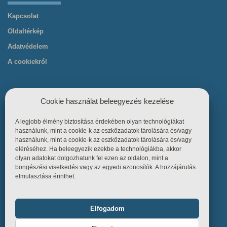
Kapcsolat
Oldaltérkép
Adatvédelem
A cookiekról
Cookie használat beleegyezés kezelése
A legjobb élmény biztosítása érdekében olyan technológiákat
Hasznos linkek
használunk, mint a cookie-k az eszközadatok tárolására és/vagy
használunk, mint a cookie-k az eszközadatok tárolására és/vagy
eléréséhez. Ha beleegyezik ezekbe a technológiákba, akkor
Főoldal
olyan adatokat dolgozhatunk fel ezen az oldalon, mint a
böngészési viselkedés vagy az egyedi azonosítók. A hozzájárulás
Termékek
elmulasztása érinthet.
Referenciák
Tudástár
Elfogadom
Funkcionális
Mindig bekapcsolva
Üzletszabályzat