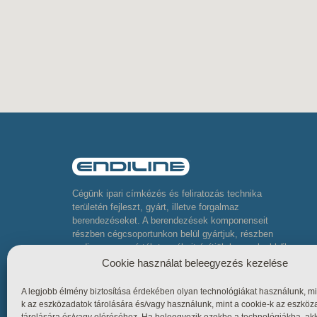
Cégünk ipari címkézés és feliratozás technika
területén fejleszt, gyárt, illetve forgalmaz
berendezéseket. A berendezések komponenseit
részben cégcsoportunkon belül gyártjuk, részben
pedig neves gyártók termékeit építjük be, melyekből
komplett összetett berendezéseket készítünk
Cookie használat beleegyezés kezelése
A legjobb élmény biztosítása érdekében olyan technológiákat használunk, mi
k az eszközadatok tárolására és/vagy használunk, mint a cookie-k az eszköz