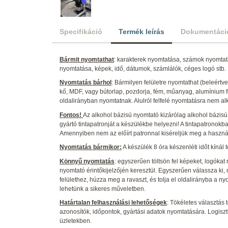
Specifikáció
Termék leírás
Dokumentáci
Bármit nyomtathat
: karakterek nyomtatása, számok nyomtat
nyomtatása, képek, idő, dátumok, számlálók, céges logó stb.
Nyomtatás bárhol
: Bármilyen felületre nyomtathat (beleértv
kő, MDF, vagy bútorlap, pozdorja, fém, műanyag, alumínium fóli
oldalirányban nyomtatnak. Alulról felfelé nyomtatásra nem a
Fontos!
Az alkohol bázisú nyomtató kizárólag alkohol bázisú 
gyártó tintapatronját a készülékbe helyezni! A tintapatronokba
Amennyiben nem az előírt patronnal kiséreljük meg a használa
Nyomtatás bármikor:
A készülék 8 óra készenléti időt kínál t
Könnyű nyomtatás
: egyszerűen töltsön fel képeket, logókat
nyomtató érintőkijelzőjén keresztül. Egyszerűen válassza ki,
felülethez, húzza meg a ravaszt, és tolja el oldalirányba a ny
lehetünk a sikeres műveletben.
Határtalan felhasználási lehetőségek
: Tökéletes választás
azonosítók, időpontok, gyártási adatok nyomtatására. Logisz
üzletekben.