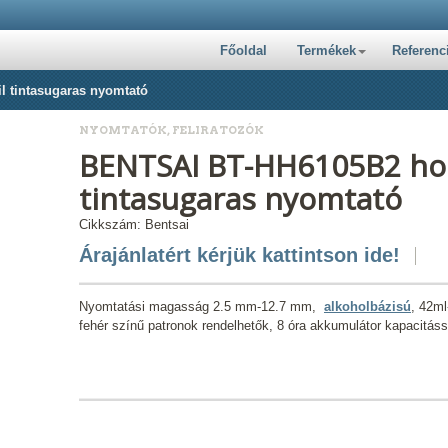
Főoldal
Termékek
Referenc
 tintasugaras nyomtató
NYOMTATÓK, FELIRATOZÓK
BENTSAI BT-HH6105B2 hor
tintasugaras nyomtató
Cikkszám: Bentsai
Árajánlatért kérjük kattintson ide!
Nyomtatási magasság 2.5 mm-12.7 mm,
alkoholbázisú
, 42ml
fehér színű patronok rendelhetők, 8 óra akkumulátor kapacitás