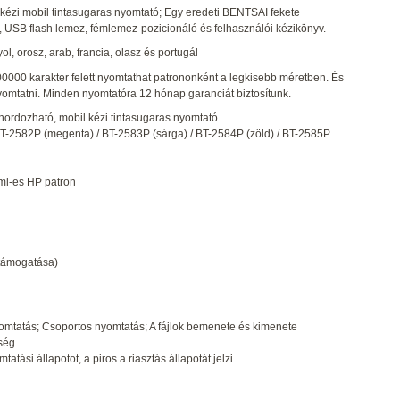
zi mobil tintasugaras nyomtató; Egy eredeti BENTSAI fekete
er, USB flash lemez, fémlemez-pozicionáló és felhasználói kézikönyv.
l, orosz, arab, francia, olasz és portugál
0000 karakter felett nyomtathat patrononként a legkisebb méretben. És
 nyomtatni. Minden nyomtatóra 12 hónap garanciát biztosítunk.
dozható, mobil kézi tintasugaras nyomtató
 BT-2582P (megenta) / BT-2583P (sárga) / BT-2584P (zöld) / BT-2585P
2ml-es HP patron
támogatása)
omtatás; Csoportos nyomtatás; A fájlok bemenete és kimenete
ység
atási állapotot, a piros a riasztás állapotát jelzi.