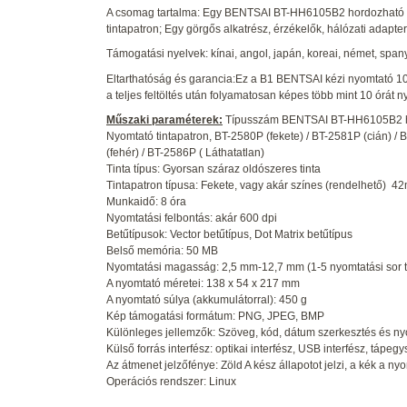
A csomag tartalma: Egy BENTSAI BT-HH6105B2 hordozható ké
tintapatron; Egy görgős alkatrész, érzékelők, hálózati adapt
Támogatási nyelvek: kínai, angol, japán, koreai, német, spanyo
Eltarthatóság és garancia:Ez a B1 BENTSAI kézi nyomtató 10
a teljes feltöltés után folyamatosan képes több mint 10 órát
Műszaki paraméterek:
Típusszám BENTSAI BT-HH6105B2 hor
Nyomtató tintapatron, BT-2580P (fekete) / BT-2581P (cián) /
(fehér) / BT-2586P ( Láthatatlan)
Tinta típus: Gyorsan száraz oldószeres tinta
Tintapatron típusa: Fekete, vagy akár színes (rendelhető) 4
Munkaidő: 8 óra
Nyomtatási felbontás: akár 600 dpi
Betűtípusok: Vector betűtípus, Dot Matrix betűtípus
Belső memória: 50 MB
Nyomtatási magasság: 2,5 mm-12,7 mm (1-5 nyomtatási sor 
A nyomtató méretei: 138 x 54 x 217 mm
A nyomtató súlya (akkumulátorral): 450 g
Kép támogatási formátum: PNG, JPEG, BMP
Különleges jellemzők: Szöveg, kód, dátum szerkesztés és ny
Külső forrás interfész: optikai interfész, USB interfész, tápeg
Az átmenet jelzőfénye: Zöld A kész állapotot jelzi, a kék a nyomt
Operációs rendszer: Linux