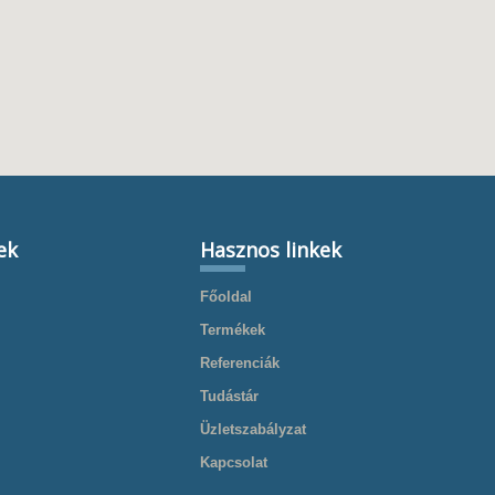
ek
Hasznos linkek
Főoldal
Termékek
Referenciák
Tudástár
Üzletszabályzat
Kapcsolat