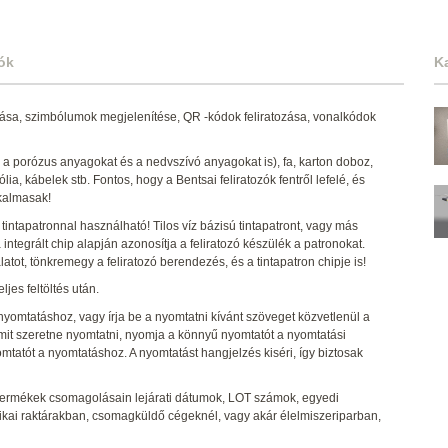
ók
K
ása, szimbólumok megjelenítése, QR -kódok feliratozása, vonalkódok
e a porózus anyagokat és a nedvszívó anyagokat is), fa, karton doboz,
a, kábelek stb. Fontos, hogy a Bentsai feliratozók fentről lefelé, és
lkalmasak!
tintapatronnal használható! Tilos víz bázisú tintapatront, vagy más
 integrált chip alapján azonosítja a feliratozó készülék a patronokat.
tot, tönkremegy a feliratozó berendezés, és a tintapatron chipje is!
eljes feltöltés után.
 nyomtatáshoz, vagy írja be a nyomtatni kívánt szöveget közvetlenül a
 mit szeretne nyomtatni, nyomja a könnyű nyomtatót a nyomtatási
omtatót a nyomtatáshoz. A nyomtatást hangjelzés kiséri, így biztosak
 termékek csomagolásain lejárati dátumok, LOT számok, egyedi
tikai raktárakban, csomagküldő cégeknél, vagy akár élelmiszeriparban,