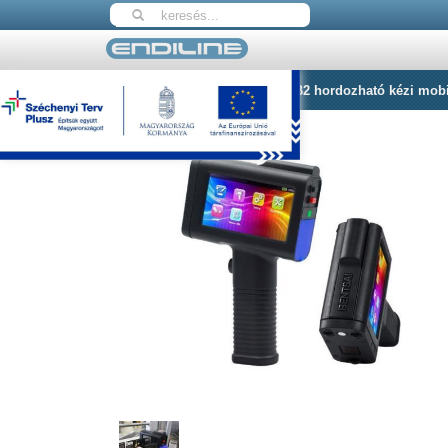
Nyitólap
BENTSAI BT-HH6105B2 hordozható kézi mobil