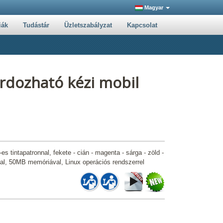
Magyar
iák
Tudástár
Üzletszabályzat
Kapcsolat
dozható kézi mobil
-es tintapatronnal, fekete - cián - magenta - sárga - zöld -
sal, 50MB memóriával, Linux operációs rendszerrel