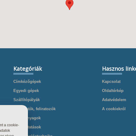
Kategóriák
Hasznos link
Címkézőgépek
Kapcsolat
Egyedi gépek
Oldaltérkép
Szállítópályák
Adatvédelem
Nyomtatók, feliratozók
A cookiekról
Kellékanyagok
nt a cookie-
Szolgáltatások
adatok