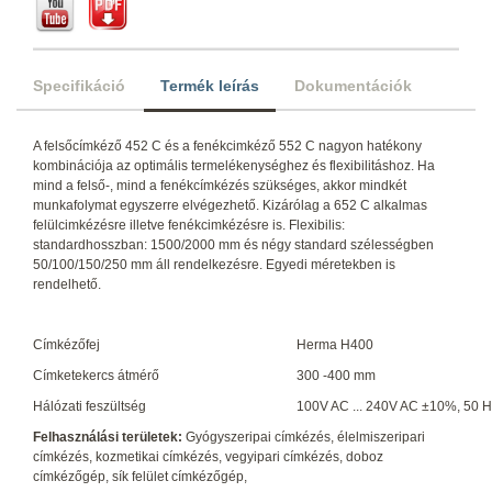
Specifikáció
Termék leírás
Dokumentációk
A felsőcímkéző 452 C és a fenékcimkéző 552 C nagyon hatékony
kombinációja az optimális termelékenységhez és flexibilitáshoz. Ha
mind a felső-, mind a fenékcímkézés szükséges, akkor mindkét
munkafolymat egyszerre elvégezhető. Kizárólag a 652 C alkalmas
felülcimkézésre illetve fenékcimkézésre is. Flexibilis:
standardhosszban: 1500/2000 mm és négy standard szélességben
50/100/150/250 mm áll rendelkezésre. Egyedi méretekben is
rendelhető.
Címkézőfej
Herma H400
Címketekercs átmérő
300 -400 mm
Hálózati feszültség
100V AC ... 240V AC ±10%, 50 Hz
Felhasználási területek:
Gyógyszeripai címkézés, élelmiszeripari
címkézés, kozmetikai címkézés, vegyipari címkézés, doboz
címkézőgép, sík felület címkézőgép,