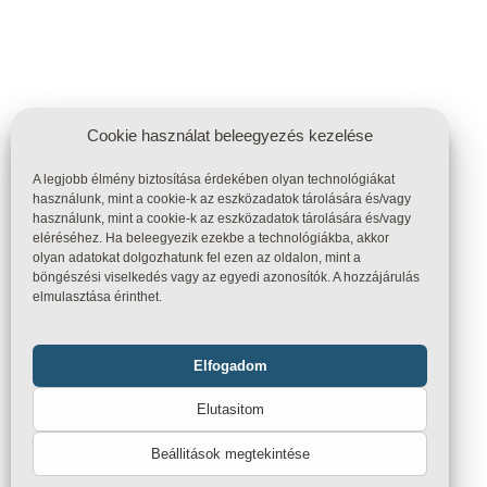
Cookie használat beleegyezés kezelése
A legjobb élmény biztosítása érdekében olyan technológiákat
használunk, mint a cookie-k az eszközadatok tárolására és/vagy
használunk, mint a cookie-k az eszközadatok tárolására és/vagy
eléréséhez. Ha beleegyezik ezekbe a technológiákba, akkor
olyan adatokat dolgozhatunk fel ezen az oldalon, mint a
böngészési viselkedés vagy az egyedi azonosítók. A hozzájárulás
elmulasztása érinthet.
Elfogadom
Funkcionális
Mindig bekapcsolva
Elutasitom
Statisztika
Beállitások megtekintése
Marketing