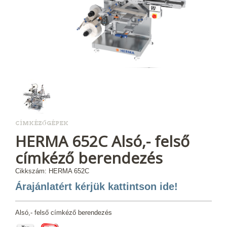
CÍMKÉZŐGÉPEK
HERMA 652C Alsó,- felső
címkéző berendezés
Cikkszám: HERMA 652C
Árajánlatért kérjük kattintson ide!
Alsó,- felső címkéző berendezés