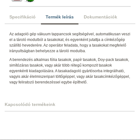
Specifikáció
Termék leírás
Dokumentációk
Az adagoló gép vákuum tappancsok segítségével, automatikusan veszi
el a tároló modulból a tasakokat, és egyenként jutattja a címkézőgép
szállító hevederére. Az operátor feladata, hogy a tasakokat megfelelő
irányultságban behelyezze a tároló modulba.
A berendezés alkalmas fólia tasakok, papír tasakok, Doy-pack tasakok,
simítózáras tasakok, vagy akár több rétegű kompozit tasakok
egyenkénti kiadagolására. A tasakadagoló gyártósorba integrálható,
vagyis akár élelmiszeripari töltőgéppel, vagy akár tasakcímkézőgéppel,
vagy feliratozó berendezéssel egybe építhető.
Kapcsolódó termékeink