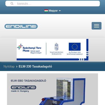
Magyar
Toggle
navigat
Nyitólap
ELW-330 Tasakadagoló