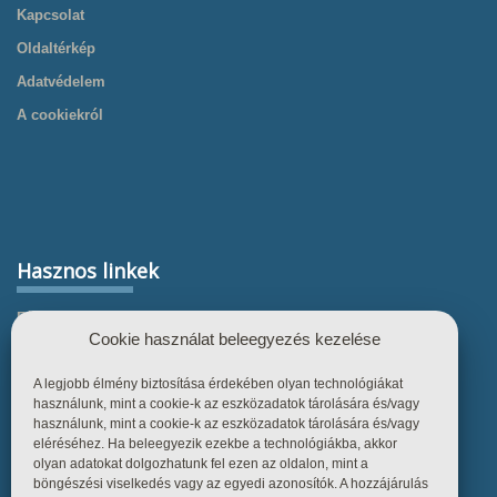
Kapcsolat
Oldaltérkép
Adatvédelem
A cookiekról
Hasznos linkek
Főoldal
Cookie használat beleegyezés kezelése
Termékek
A legjobb élmény biztosítása érdekében olyan technológiákat
Referenciák
használunk, mint a cookie-k az eszközadatok tárolására és/vagy
Tudástár
használunk, mint a cookie-k az eszközadatok tárolására és/vagy
eléréséhez. Ha beleegyezik ezekbe a technológiákba, akkor
Üzletszabályzat
olyan adatokat dolgozhatunk fel ezen az oldalon, mint a
böngészési viselkedés vagy az egyedi azonosítók. A hozzájárulás
Kapcsolat