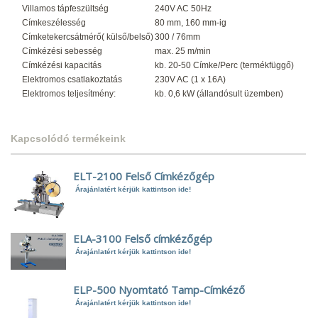
Villamos tápfeszültség
240V AC 50Hz
Címkeszélesség
80 mm, 160 mm-ig
Címketekercsátmérő( külső/belső)
300 / 76mm
Címkézési sebesség
max. 25 m/min
Címkézési kapacitás
kb. 20-50 Címke/Perc (termékfüggő)
Elektromos csatlakoztatás
230V AC (1 x 16A)
Elektromos teljesítmény:
kb. 0,6 kW (állandósult üzemben)
Kapcsolódó termékeink
ELT-2100 Felső Címkézőgép
Árajánlatért kérjük kattintson ide!
ELA-3100 Felső címkézőgép
Árajánlatért kérjük kattintson ide!
ELP-500 Nyomtató Tamp-Címkéző
Árajánlatért kérjük kattintson ide!