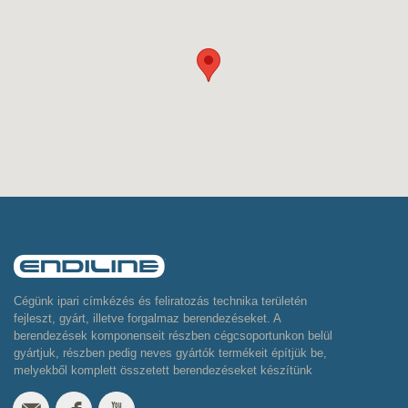
Cégünk ipari címkézés és feliratozás technika területén
fejleszt, gyárt, illetve forgalmaz berendezéseket. A
berendezések komponenseit részben cégcsoportunkon belül
gyártjuk, részben pedig neves gyártók termékeit építjük be,
melyekből komplett összetett berendezéseket készítünk