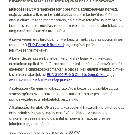
különböző szélességű szállítószalag választható a címkézéshez.
Működési elv:
A termékeket egy operátor a szállítópályára helyezi,
majd az automatikusan továbbhaladva ér a címke leválasztó élhez,
ahol a címke kezdeti megtapadása, és a címke lefejtése is történik. A
berendezés nem rendelkezik sorolóművel, ezért az operátor feladata a
megfelelő termékközök biztosítása!
A pálya végén egy tárolóba hullik a kész termék, vagy az opcionálisan
rendelhető
ELR-Forgó Körasztal
segítségével pufferelhetjük a
felcímkézett termékeket.
A berendezés asztali kivitelben kerül kialakításra. A címkeközök
érzékelése optikai "villás" szenzorral történik, ezért az áttetsző címkék
esetében a címkeközöket marker jelöléssel kell ellátni! Áttetsző címkék
kezelésére ajánljuk az
ELA-3100 Felső Címkézőgépünket
vagy
az
ELT-2100 Felső Címkézőgépünket
.
A sebesség 40m/min-ig választható. A címkézés és a szállítószalag
sebességének szinkronizálása manuálisan lehetséges. A termékek
pontos vezetését terelőkorlátok biztosítják.
Alkalmazási terület:
Olyan vállalkozásoknál használható, ahol például
dobozcímkézés, vagy tégely címkézés a feladat. Az automata
címkefelhelyezés mindíg garantálja, hogy a feliratozás precízen
jelenjen meg a terméken.
Szállítópálya motor teljesítménye
0,09 KW