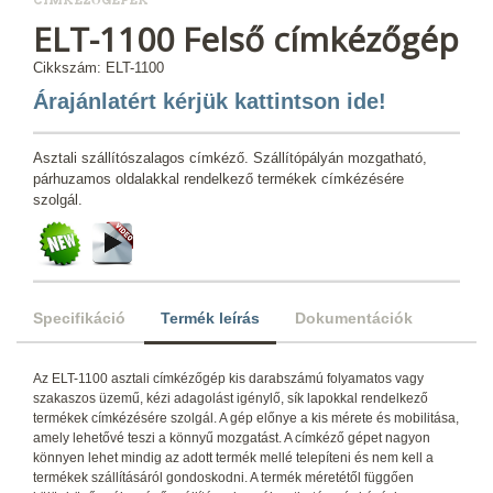
CÍMKÉZŐGÉPEK
ELT-1100 Felső címkézőgép
Cikkszám: ELT-1100
Árajánlatért kérjük kattintson ide!
Asztali szállítószalagos címkéző. Szállítópályán mozgatható,
párhuzamos oldalakkal rendelkező termékek címkézésére
szolgál.
Specifikáció
Termék leírás
Dokumentációk
Az ELT-1100 asztali címkézőgép kis darabszámú folyamatos vagy
szakaszos üzemű, kézi adagolást igénylő, sík lapokkal rendelkező
termékek címkézésére szolgál. A gép előnye a kis mérete és mobilitása,
amely lehetővé teszi a könnyű mozgatást. A címkéző gépet nagyon
könnyen lehet mindig az adott termék mellé telepíteni és nem kell a
termékek szállításáról gondoskodni. A termék méretétől függően