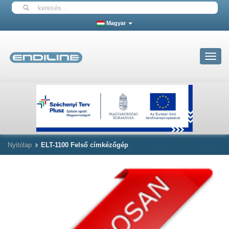
Magyar
Toggle
navigat
Nyitólap
ELT-1100 Felső címkézőgép