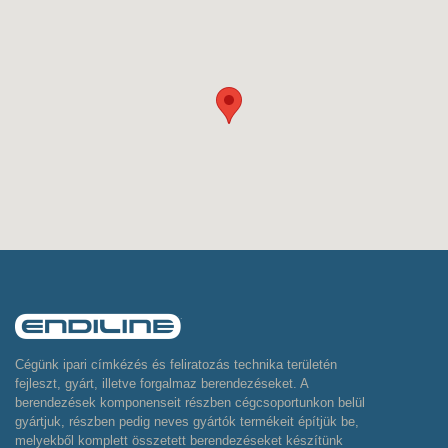
Cégünk ipari címkézés és feliratozás technika területén
fejleszt, gyárt, illetve forgalmaz berendezéseket. A
berendezések komponenseit részben cégcsoportunkon belül
gyártjuk, részben pedig neves gyártók termékeit építjük be,
melyekből komplett összetett berendezéseket készítünk