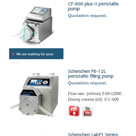
CF-600 plus II peristaltic
pump
Quotation request.
•
We are waiting for your
order.
Schenchen F6-12L
peristaltic filling pump
Quotation request.
Flow rate: (ml/min) 0.69-12000 ,
Dosing volume (ml): 0.1~600
Schenchen LabF1 Series