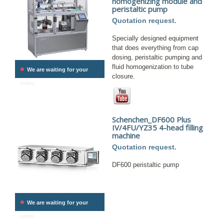
homogenizing module and
peristaltic pump
Quotation request.
Specially designed equipment
that does everything from cap
dosing, peristaltic pumping and
•
fluid homogenization to tube
We are waiting for your
closure.
order.
Schenchen_DF600 Plus
IV/4FU/YZ35 4-head filling
machine
Quotation request.
DF600 peristaltic pump
•
We are waiting for your
order.