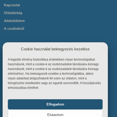
Kapcsolat
Oldaltérkép
Adatvédelem
A cookiekról
Cookie használat beleegyezés kezelése
A legjobb élmény biztosítása érdekében olyan technológiákat
Hasznos linkek
használunk, mint a cookie-k az eszközadatok tárolására és/vagy
használunk, mint a cookie-k az eszközadatok tárolására és/vagy
eléréséhez. Ha beleegyezik ezekbe a technológiákba, akkor
Főoldal
olyan adatokat dolgozhatunk fel ezen az oldalon, mint a
böngészési viselkedés vagy az egyedi azonosítók. A hozzájárulás
Termékek
elmulasztása érinthet.
Referenciák
Tudástár
Elfogadom
Funkcionális
Mindig bekapcsolva
Üzletszabályzat
Elutasitom
Kapcsolat