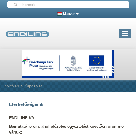
Magyar
Toggle
navigat
Nyitólap
Kapcsolat
Elérhetőségeink
ENDILINE Kft.
Bemutató terem, ahol előzetes egyeztetést követően örömmel
várjuk: