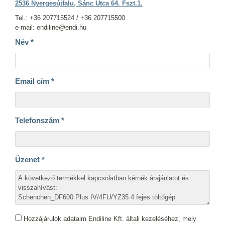
2536 Nyergesújfalu, Sánc Utca 64. Fszt.1.
Tel.: +36 207715524 / +36 207715500
e-mail: endiline@endi.hu
Név
*
Email cím
*
Telefonszám
*
Üzenet
*
Hozzájárulok adataim Endiline Kft. általi kezeléséhez, mely