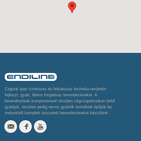
Cégünk ipari címkézés és feliratozás technika területén
fejleszt, gyárt, illetve forgalmaz berendezéseket. A
berendezések komponenseit részben cégcsoportunkon belül
gyártjuk, részben pedig neves gyártók termékeit építjük be,
melyekből komplett összetett berendezéseket készítünk