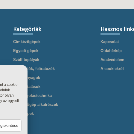
Kategóriák
Hasznos link
Címkézőgépek
Kapcsolat
Egyedi gépek
Oldaltérkép
Szállítópályák
Adatvédelem
Nyomtatók, feliratozók
A cookiekról
Kellékanyagok
nt a cookie-
Szolgáltatások
adatok
kor olyan
Csomagolástechnika
gy az egyedi
Cimkézőgép alkatrészek
Töltőgépek
egtekintése
csolva