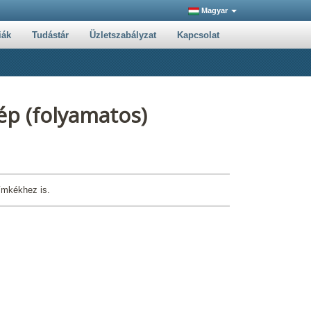
Magyar
iák
Tudástár
Üzletszabályzat
Kapcsolat
p (folyamatos)
ímkékhez is.