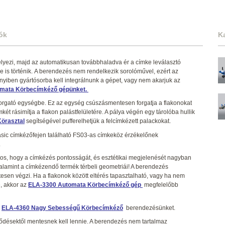
ók
K
elyezi, majd az automatikusan továbbhaladva ér a címke leválasztó
e is történik. A berendezés nem rendelkezik sorolóművel, ezért az
nyiben gyártósorba kell integrálnunk a gépet, vagy nem akarjuk az
mata Körbecímkéző gépünket
.
orgató egységbe. Ez az egység csúszásmentesen forgatja a flakonokat
ímkét rásimítja a flakon palástfelületére. A pálya végén egy tárolóba hullik
örasztal
segítségével pufferelhetjük a felcímkézett palackokat.
 Basic címkézőfejen található FS03-as címkeköz érzékelőnek
.
s, hogy a címkézés pontosságát, és esztétikai megjelenését nagyban
valamint a címkézendő termék térbeli geometriái! A berendezés
esen végzi. Ha a flakonok között eltérés tapasztalható, vagy ha nem
, akkor az
ELA-3300 Automata Körbecímkéző gép
megfelelőbb
ELA-4360 Nagy Sebességű Körbecímkéző
berendezésünket.
ődésektől mentesnek kell lennie. A berendezés nem tartalmaz