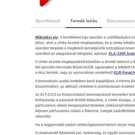
Specifikáció
Termék leírás
Dokumentáci
Működési elv
:
A termékeket egy operátor a szállítópályára h
élhez, ahol a címke kezdeti megtapadása, és a címke lefejtés
operátor feladata a megfelelő termékközök biztosítása! Amen
operátort az adagolásnál lefoglalni, ajánljuk
ELA-3300 Auto
A címke kezdeti megtapadását követően a termék bekerül a f
két speciális bevonatú felület között, ugyanakkor a lefejtett c
a kész termék, vagy az opcionálisan rendelhető
ELR-Forgó K
A berendezés asztali kivitelben kerül kialakításra. A Herma
köszönhetően, az áttetsző címkéket is üzembiztosan érzékeli
Az ELT-2310-es Körbecímkéző berendezésnél kiemelten fonto
befolyásolja a palackok felületi kiképzése, a címke anyaga, 
párhuzamos oldalú hengerpalást felületek címkézését tökélet
teljesen párhuzamos oldalú a flakonok, üvegek palástfelülete
választás.
Ha a leggyorsabb palást címkézőgépünket keresi nézze meg
A címkézendő felületnek por, nedvesség, és egyéb szennyez