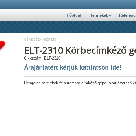
Főoldal
Termékek
Referenc
CÍMKÉZŐGÉPEK
ELT-2310 Körbecímkéző gé
Cikkszám: ELT-2310
Árajánlatért kérjük kattintson ide!
Hengeres termékek félautomata címkéző gépe, akár áttetsző c