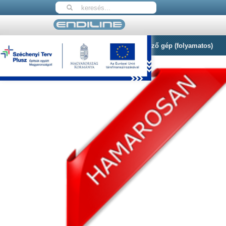
Nyitólap
ELT-2310 Körbecímkéző gép (folyamatos)