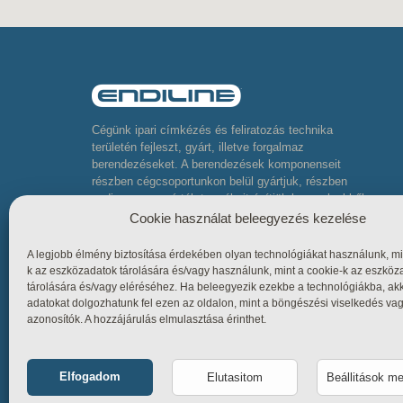
Cégünk ipari címkézés és feliratozás technika
területén fejleszt, gyárt, illetve forgalmaz
berendezéseket. A berendezések komponenseit
részben cégcsoportunkon belül gyártjuk, részben
pedig neves gyártók termékeit építjük be, melyekből
komplett összetett berendezéseket készítünk
Cookie használat beleegyezés kezelése
A legjobb élmény biztosítása érdekében olyan technológiákat használunk, mi
k az eszközadatok tárolására és/vagy használunk, mint a cookie-k az eszköz
tárolására és/vagy eléréséhez. Ha beleegyezik ezekbe a technológiákba, ak
adatokat dolgozhatunk fel ezen az oldalon, mint a böngészési viselkedés va
azonosítók. A hozzájárulás elmulasztása érinthet.
Elfogadom
Elutasitom
Beállitások m
Funkcionális
Mindig bekap