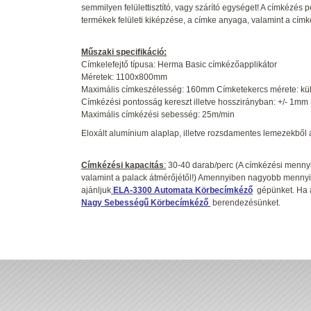
semmilyen felülettisztító, vagy szárító egységet! A címkézés
termékek felületi kiképzése, a címke anyaga, valamint a címk
Műszaki specifikáció:
Címkelefejtő típusa: Herma Basic címkézőapplikátor
Méretek: 1100x800mm
Maximális címkeszélesség: 160mm Címketekercs mérete: k
Címkézési pontosság kereszt illetve hosszirányban: +/- 1mm (i
Maximális címkézési sebesség: 25m/min
Eloxált alumínium alaplap, illetve rozsdamentes lemezekből á
Címkézési kapacitás
:
30-40 darab/perc (A címkézési mennyis
valamint a palack átmérőjétől!) Amennyiben nagyobb mennyisé
ajánljuk
ELA-3300 Automata Körbecímkéző
gépünket. Ha 
Nagy Sebességű Körbecímkéző
berendezésünket.