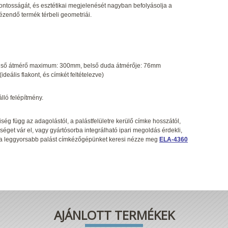
 pontosságát, és esztétikai megjelenését nagyban befolyásolja a
ézendő termék térbeli geometriái.
ülső átmérő maximum: 300mm, belső duda átmérője: 76mm
deális flakont, és címkét feltételezve)
lló felépítmény.
ég függ az adagolástól, a palástfelületre kerülő címke hosszától,
get vár el, vagy gyártósorba integrálható ipari megoldás érdekli,
a leggyorsabb palást címkézőgépünket keresi nézze meg
ELA-4360
AJÁNLOTT TERMÉKEK