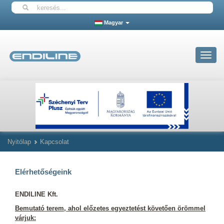
Magyar
Toggle
navigat
Nyitólap
Kapcsolat
Elérhetőségeink
ENDILINE Kft.
Bemutató terem, ahol előzetes egyeztetést követően örömmel
várjuk: