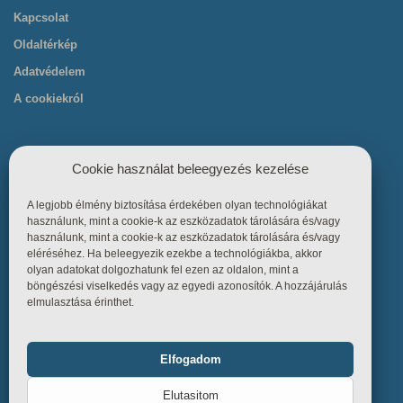
Kapcsolat
Oldaltérkép
Adatvédelem
A cookiekról
Cookie használat beleegyezés kezelése
A legjobb élmény biztosítása érdekében olyan technológiákat
Hasznos linkek
használunk, mint a cookie-k az eszközadatok tárolására és/vagy
használunk, mint a cookie-k az eszközadatok tárolására és/vagy
eléréséhez. Ha beleegyezik ezekbe a technológiákba, akkor
Főoldal
olyan adatokat dolgozhatunk fel ezen az oldalon, mint a
böngészési viselkedés vagy az egyedi azonosítók. A hozzájárulás
Termékek
elmulasztása érinthet.
Referenciák
Tudástár
Elfogadom
Funkcionális
Mindig bekapcsolva
Üzletszabályzat
Elutasitom
Kapcsolat