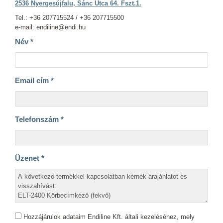
2536 Nyergesújfalu, Sánc Utca 64. Fszt.1.
Tel.: +36 207715524 / +36 207715500
e-mail: endiline@endi.hu
Név
*
Email cím
*
Telefonszám
*
Üzenet
*
Hozzájárulok adataim Endiline Kft. általi kezeléséhez, mely