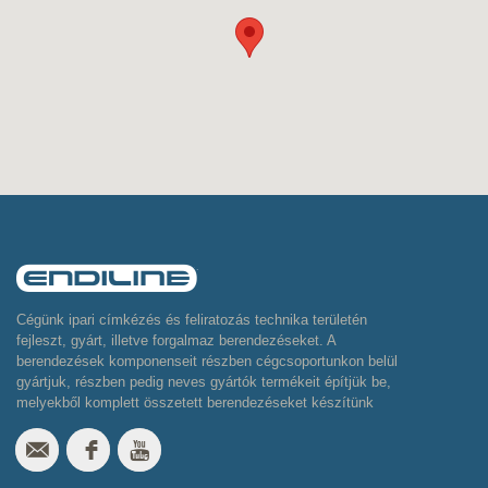
Cégünk ipari címkézés és feliratozás technika területén
fejleszt, gyárt, illetve forgalmaz berendezéseket. A
berendezések komponenseit részben cégcsoportunkon belül
gyártjuk, részben pedig neves gyártók termékeit építjük be,
melyekből komplett összetett berendezéseket készítünk