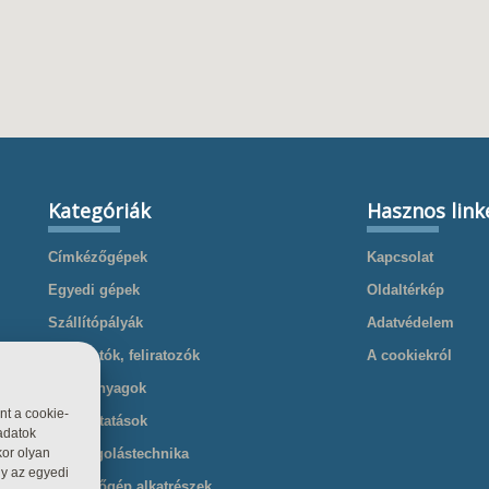
Kategóriák
Hasznos link
Címkézőgépek
Kapcsolat
Egyedi gépek
Oldaltérkép
Szállítópályák
Adatvédelem
Nyomtatók, feliratozók
A cookiekról
Kellékanyagok
nt a cookie-
Szolgáltatások
adatok
Csomagolástechnika
kor olyan
gy az egyedi
Cimkézőgép alkatrészek