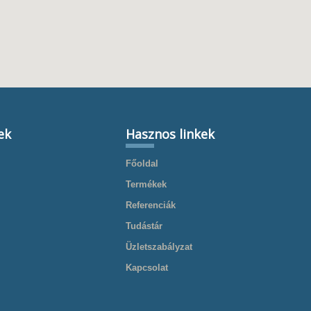
ek
Hasznos linkek
Főoldal
Termékek
Referenciák
Tudástár
Üzletszabályzat
Kapcsolat