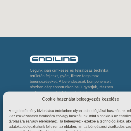
Cégünk ipari címkézés és feliratozás technika
területén fejleszt, gyárt, illetve forgalmaz
berendezéseket. A berendezések komponenseit
részben cégcsoportunkon belül gyártjuk, részben
pedig neves gyártók termékeit építjük be, melyekből
komplett összetett berendezéseket készítünk
Cookie használat beleegyezés kezelése
A legjobb élmény biztosítása érdekében olyan technológiákat használunk, mi
k az eszközadatok tárolására és/vagy használunk, mint a cookie-k az eszköz
tárolására és/vagy eléréséhez. Ha beleegyezik ezekbe a technológiákba, ak
adatokat dolgozhatunk fel ezen az oldalon, mint a böngészési viselkedés va