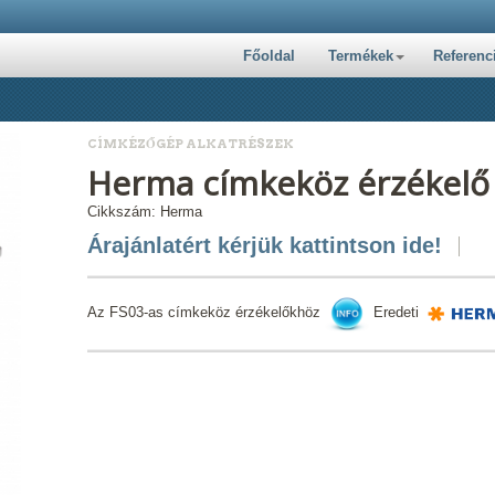
Főoldal
Termékek
Referenc
CÍMKÉZŐGÉP ALKATRÉSZEK
Herma címkeköz érzékelő 
Cikkszám: Herma
Árajánlatért kérjük kattintson ide!
Az FS03-as címkeköz érzékelőkhöz
Eredeti