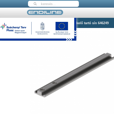
Nyitólap
Herma címkeköz érzékelő tartó sín 646249