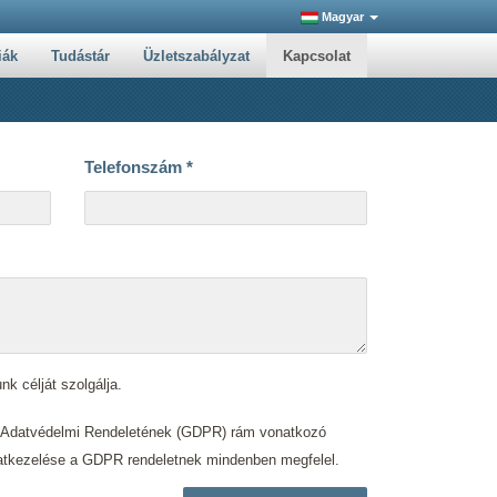
Magyar
iák
Tudástár
Üzletszabályzat
Kapcsolat
Telefonszám
*
nk célját szolgálja.
s Adatvédelmi Rendeletének (GDPR) rám vonatkozó
. adatkezelése a GDPR rendeletnek mindenben megfelel.