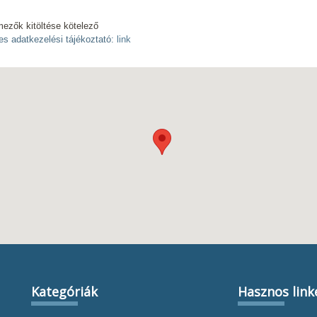
mezők kitöltése kötelező
es adatkezelési tájékoztató:
link
Kategóriák
Hasznos link