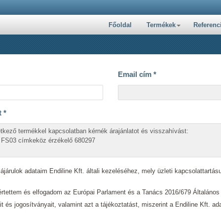
Főoldal
Termékek
Referenc
Email cím
*
t
*
járulok adataim Endiline Kft. általi kezeléséhez, mely üzleti kapcsolattartásu
tettem és elfogadom az Európai Parlament és a Tanács 2016/679 Általáno
ait és jogosítványait, valamint azt a tájékoztatást, miszerint a Endiline Kft