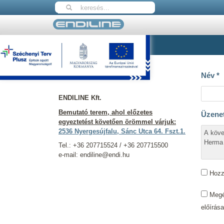
Nyitólap
Kapcsolat
Elérhetőségeink
Név
*
ENDILINE Kft.
Bemutató terem, ahol előzetes
Üzene
egyeztetést követően örömmel várjuk:
2536 Nyergesújfalu, Sánc Utca 64. Fszt.1.
Tel.: +36 207715524 / +36 207715500
e-mail: endiline@endi.hu
Hozzá
Megér
előírás