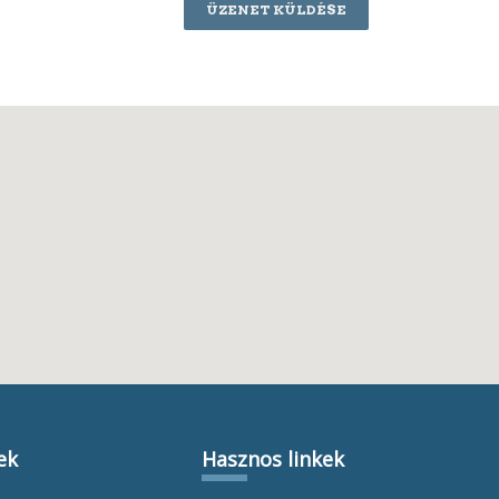
ÜZENET KÜLDÉSE
ek
Hasznos linkek