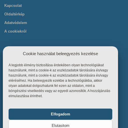
Kapcsolat
Oldaltérkép
Adatvédelem
A cookiekról
Cookie használat beleegyezés kezelése
A legjobb élmény biztosítása érdekében olyan technológiákat
Hasznos linkek
használunk, mint a cookie-k az eszközadatok tárolására és/vagy
használunk, mint a cookie-k az eszközadatok tárolására és/vagy
eléréséhez. Ha beleegyezik ezekbe a technológiákba, akkor
Főoldal
olyan adatokat dolgozhatunk fel ezen az oldalon, mint a
böngészési viselkedés vagy az egyedi azonosítók. A hozzájárulás
Termékek
elmulasztása érinthet.
Referenciák
Tudástár
Elfogadom
Funkcionális
Mindig bekapcsolva
Üzletszabályzat
Elutasitom
Kapcsolat