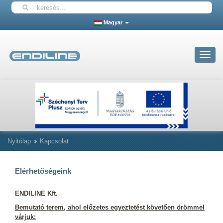
Magyar
Toggle
navigat
Nyitólap
Kapcsolat
Elérhetőségeink
ENDILINE Kft.
Bemutató terem, ahol előzetes egyeztetést követően örömmel
várjuk: