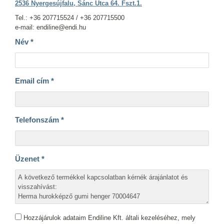
2536 Nyergesújfalu, Sánc Utca 64. Fszt.1.
Tel.: +36 207715524 / +36 207715500
e-mail: endiline@endi.hu
Név
*
Email cím
*
Telefonszám
*
Üzenet
*
Hozzájárulok adataim Endiline Kft. általi kezeléséhez, mely