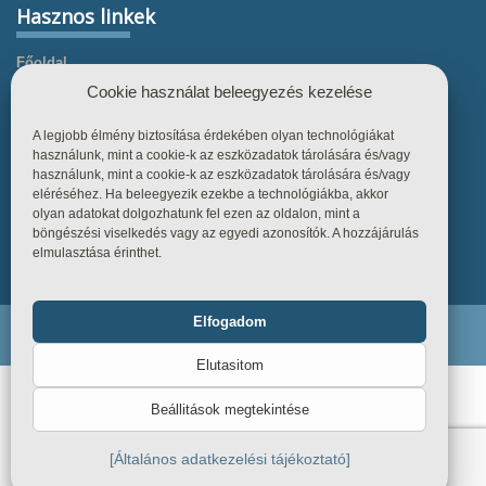
Hasznos linkek
Főoldal
Cookie használat beleegyezés kezelése
Termékek
Referenciák
A legjobb élmény biztosítása érdekében olyan technológiákat
használunk, mint a cookie-k az eszközadatok tárolására és/vagy
Tudástár
használunk, mint a cookie-k az eszközadatok tárolására és/vagy
Üzletszabályzat
eléréséhez. Ha beleegyezik ezekbe a technológiákba, akkor
olyan adatokat dolgozhatunk fel ezen az oldalon, mint a
Kapcsolat
böngészési viselkedés vagy az egyedi azonosítók. A hozzájárulás
elmulasztása érinthet.
Elfogadom
Funkcionális
Mindig bekapcsolva
Endiline - Minden jog fenntartva. © 2026
Elutasitom
Statisztika
Beállitások megtekintése
Marketing
[Általános adatkezelési tájékoztató]