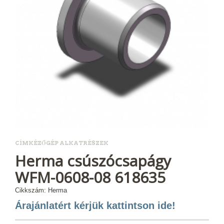
CÍMKÉZŐGÉP ALKATRÉSZEK
Herma csúszócsapágy
WFM-0608-08 618635
Cikkszám: Herma
Árajánlatért kérjük kattintson ide!