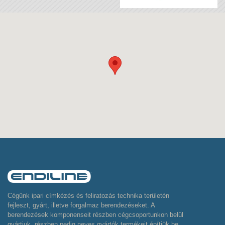
Cégünk ipari címkézés és feliratozás technika területén
fejleszt, gyárt, illetve forgalmaz berendezéseket. A
berendezések komponenseit részben cégcsoportunkon belül
gyártjuk, részben pedig neves gyártók termékeit építjük be,