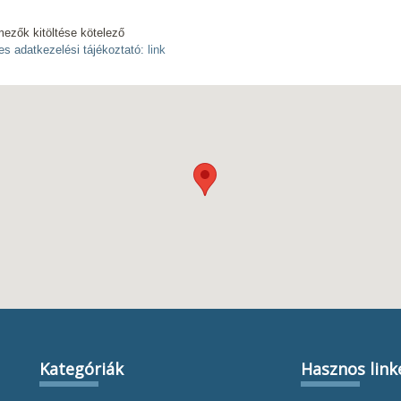
mezők kitöltése kötelező
es adatkezelési tájékoztató:
link
Kategóriák
Hasznos link