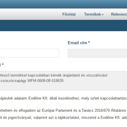
Főoldal
Termékek
Referenc
Email cím
*
t
*
járulok adataim Endiline Kft. általi kezeléséhez, mely üzleti kapcsolattartásu
tettem és elfogadom az Európai Parlament és a Tanács 2016/679 Általáno
ait és jogosítványait, valamint azt a tájékoztatást, miszerint a Endiline Kft