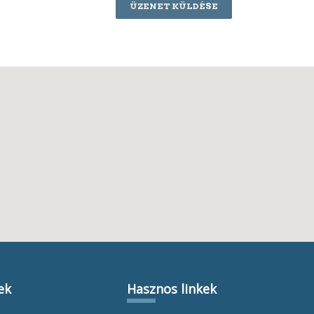
ÜZENET KÜLDÉSE
ek
Hasznos linkek