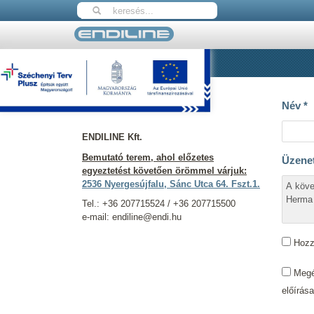
Nyitólap
Kapcsolat
Elérhetőségeink
Név
*
ENDILINE Kft.
Bemutató terem, ahol előzetes
Üzene
egyeztetést követően örömmel várjuk:
2536 Nyergesújfalu, Sánc Utca 64. Fszt.1.
Tel.: +36 207715524 / +36 207715500
e-mail: endiline@endi.hu
Hozzá
Megér
előírás