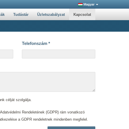
Magyar
iák
Tudástár
Üzletszabályzat
Kapcsolat
Telefonszám
*
nk célját szolgálja.
s Adatvédelmi Rendeletének (GDPR) rám vonatkozó
. adatkezelése a GDPR rendeletnek mindenben megfelel.