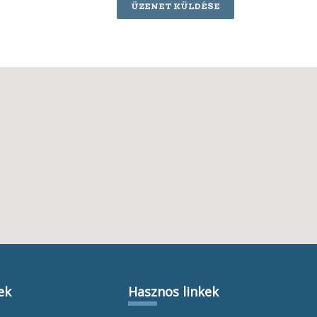
ÜZENET KÜLDÉSE
ek
Hasznos linkek