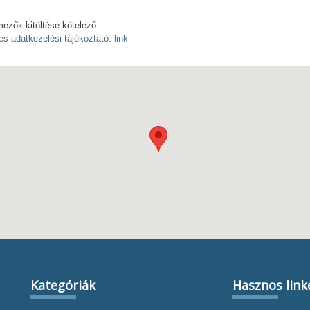
mezők kitöltése kötelező
es adatkezelési tájékoztató:
link
Kategóriák
Hasznos link