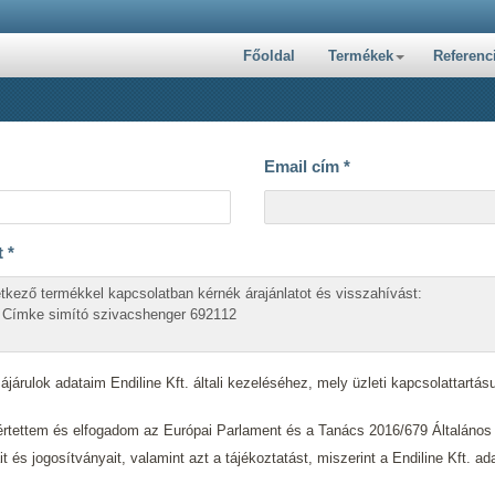
Főoldal
Termékek
Referenc
Email cím
*
t
*
járulok adataim Endiline Kft. általi kezeléséhez, mely üzleti kapcsolattartásu
tettem és elfogadom az Európai Parlament és a Tanács 2016/679 Általáno
ait és jogosítványait, valamint azt a tájékoztatást, miszerint a Endiline Kft