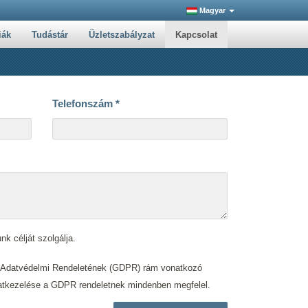
Magyar
iák
Tudástár
Üzletszabályzat
Kapcsolat
Telefonszám
*
nk célját szolgálja.
s Adatvédelmi Rendeletének (GDPR) rám vonatkozó
. adatkezelése a GDPR rendeletnek mindenben megfelel.