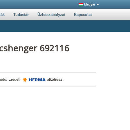
Magyar
iák
Tudástár
Üzletszabályzat
Kapcsolat
acshenger 692116
hető. Eredeti
alkatrész.