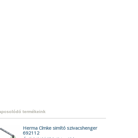
apcsolódó termékeink
Herma Címke simító szivacshenger
692112