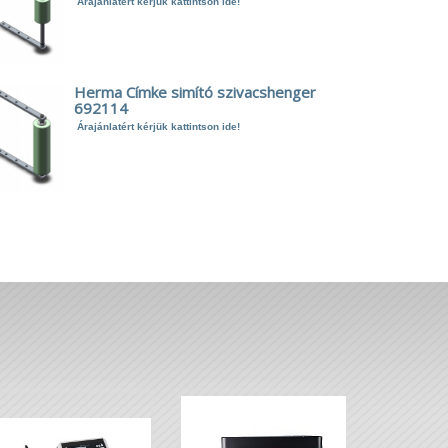
Árajánlatért kérjük kattintson ide!
Herma Címke simító szivacshenger
692114
Árajánlatért kérjük kattintson ide!