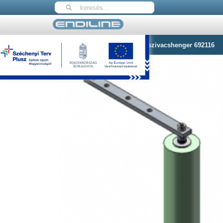
Nyitólap
Herma Címke simító szivacshenger 692116