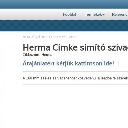
Főoldal
Termékek
Referenc
CÍMKÉZŐGÉP ALKATRÉSZEK
Herma Címke simító sziv
Cikkszám: Herma
Árajánlatért kérjük kattintson ide!
A 160 mm széles szivacshenger közvetlenül a leadóélre szerel