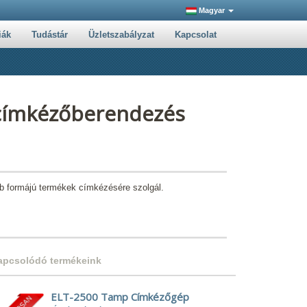
Magyar
iák
Tudástár
Üzletszabályzat
Kapcsolat
címkézőberendezés
b formájú termékek címkézésére szolgál.
apcsolódó termékeink
ELT-2500 Tamp Címkézőgép