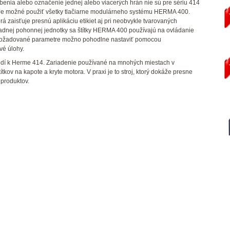
ĺbenia alebo označenie jednej alebo viacerých hrán nie sú pre sériu 414
Je možné použiť všetky tlačiarne modulárneho systému HERMA 400.
zaisťuje presnú aplikáciu etikiet aj pri neobvykle tvarovaných
ákladnej pohonnej jednotky sa štítky HERMA 400 používajú na ovládanie
ky požadované parametre možno pohodlne nastaviť pomocou
vé úlohy.
odí k Herme 414. Zariadenie používané na mnohých miestach v
kov na kapote a kryte motora. V praxi je to stroj, ktorý dokáže presne
 produktov.