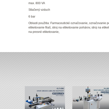
max. 800 VA
Stlačený vzduch
6 bar
Oblasti použitia: Farmaceutické označovanie, označovanie p
etiketovanie fliaš, stroj na etiketovanie pohárov, stroj na etike
na presné etiketovanie,