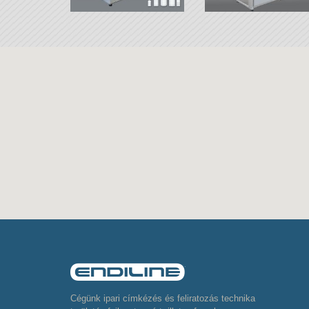
Cégünk ipari címkézés és feliratozás technika