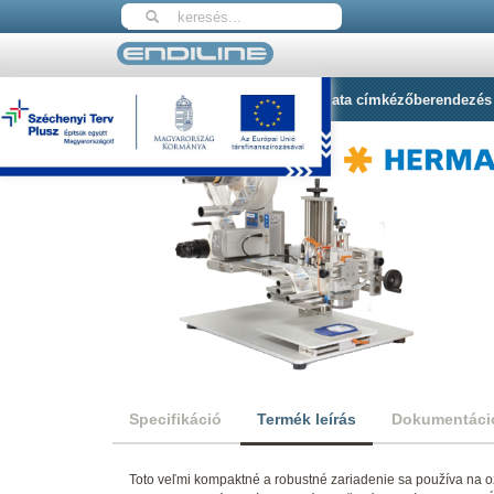
Nyitólap
HERMA 414 Félautomata címkézőberendezés
Specifikáció
Termék leírás
Dokumentáci
Toto veľmi kompaktné a robustné zariadenie sa používa na o