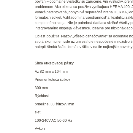
povrch – optimálne výsledky sú zaručené. Ani výstupky, preh
problémom. Ako etiketa sa používa vynikajúca HERMA 400. 
Vyniká patentovaná, pohyblivá separačná hrana HERMA, ktorá 
formátoch etikiet. Vzhľadom na všestrannosť a flexibilitu z
kompletného stroja. Nie je potrebná riadiaca skriňa! Všet
integrovaného displeja klávesnice. Ideálne pre nízkonáklado
Oblasť použitia: Názov „Všetko označovanie“ sa dokonale h
strojárskom priemysle už umiestňuje nespočetné množstvo štít
nalepiť širokú škálu formátov štítkov na tie najkrajšie povrchy
Šírka etiketovacej pásky
Až 82 mm a 164 mm
Priemer kotúča štítkov
300 mm
Rýchlosť
približne. 30 štítkov / min
sieť
100-240V AC 50-60 Hz
Výkon