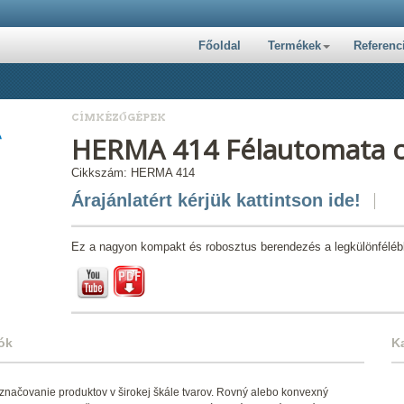
Főoldal
Termékek
Referenc
CÍMKÉZŐGÉPEK
HERMA 414 Félautomata 
Cikkszám: HERMA 414
Árajánlatért kérjük kattintson ide!
Ez a nagyon kompakt és robosztus berendezés a legkülönféléb
ók
K
značovanie produktov v širokej škále tvarov. Rovný alebo konvexný