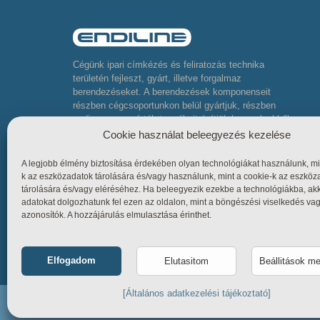
Cégünk ipari címkézés és feliratozás technika
területén fejleszt, gyárt, illetve forgalmaz
berendezéseket. A berendezések komponenseit
részben cégcsoportunkon belül gyártjuk, részben
pedig neves gyártók termékeit építjük be, melyekből
komplett összetett berendezéseket készítünk
Cookie használat beleegyezés kezelése
A legjobb élmény biztosítása érdekében olyan technológiákat használunk, mi
k az eszközadatok tárolására és/vagy használunk, mint a cookie-k az eszköz
tárolására és/vagy eléréséhez. Ha beleegyezik ezekbe a technológiákba, ak
adatokat dolgozhatunk fel ezen az oldalon, mint a böngészési viselkedés va
azonosítók. A hozzájárulás elmulasztása érinthet.
Elfogadom
Elutasitom
Beállitások m
Funkcionális
Mindig bekap
[Általános adatkezelési tájékoztató]
Statisztika