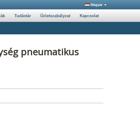
Magyar
iák
Tudástár
Üzletszabályzat
Kapcsolat
egység pneumatikus