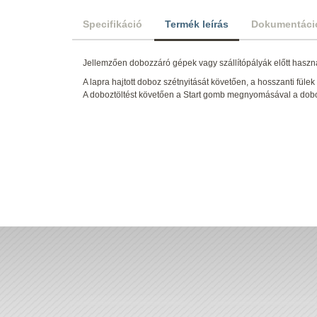
Specifikáció
Termék leírás
Dokumentáci
Jellemzően dobozzáró gépek vagy szállítópályák előtt haszn
A lapra hajtott doboz szétnyitását követően, a hosszanti fül
A doboztöltést követően a Start gomb megnyomásával a dobo