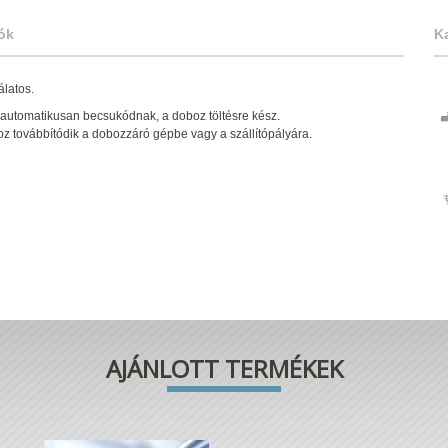
ók
K
álatos.
ek automatikusan becsukódnak, a doboz töltésre kész.
z továbbítódik a dobozzáró gépbe vagy a szállítópályára.
AJÁNLOTT TERMÉKEK