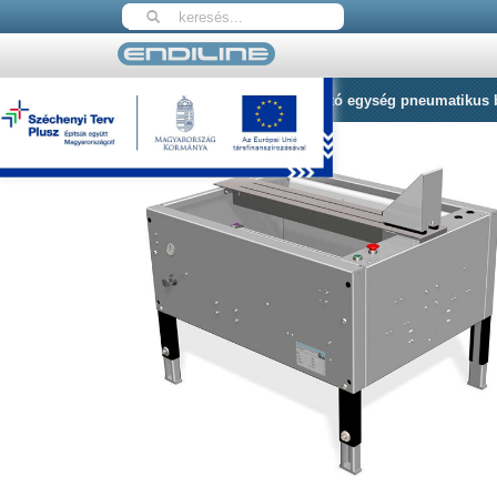
Nyitólap
F-100-P alsó fülbehajtó egység pneumatikus 