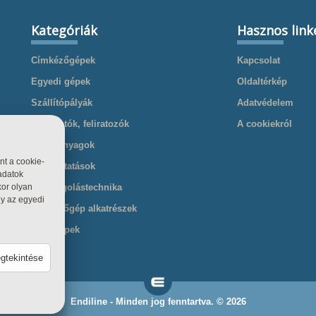
Kategóriák
Hasznos link
Címkézőgépek
Kapcsolat
Egyedi gépek
Oldaltérkép
Szállítópályák
Adatvédelem
Nyomtatók, feliratozók
A cookiekról
Kellékanyagok
nt a cookie-
Szolgáltatások
adatok
Csomagolástechnika
kor olyan
gy az egyedi
Cimkézőgép alkatrészek
Töltőgépek
egtekintése
csolva
Endiline - Minden jog fenntartva. © 2026