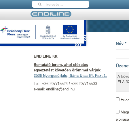
Nyitólap
Kapcsolat
Elérhetőségeink
Név
*
ENDILINE Kft.
Bemutató terem, ahol előzetes
Üzene
egyeztetést követően örömmel várjuk:
2536 Nyergesújfalu, Sánc Utca 64. Fszt.1.
Tel.: +36 207715524 / +36 207715500
e-mail: endiline@endi.hu
Hozzá
Megér
előírás