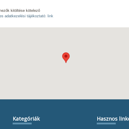
mezők kitöltése kötelező
es adatkezelési tájékoztató:
link
Kategóriák
Hasznos link