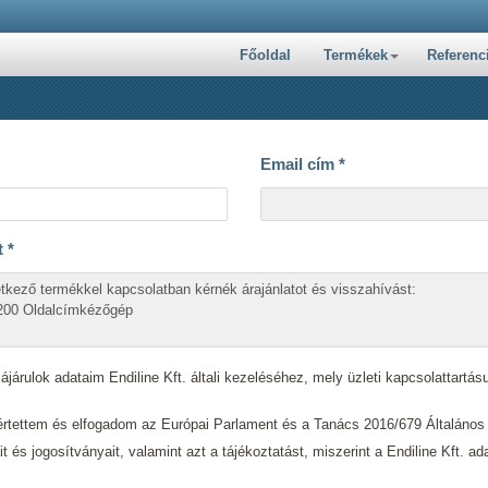
Főoldal
Termékek
Referenc
Email cím
*
t
*
járulok adataim Endiline Kft. általi kezeléséhez, mely üzleti kapcsolattartásu
tettem és elfogadom az Európai Parlament és a Tanács 2016/679 Általáno
ait és jogosítványait, valamint azt a tájékoztatást, miszerint a Endiline Kft