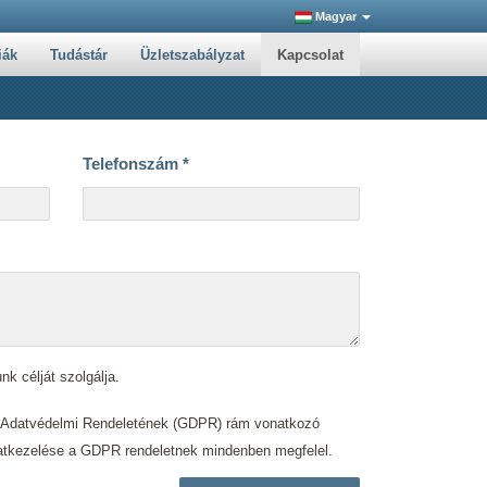
Magyar
iák
Tudástár
Üzletszabályzat
Kapcsolat
Telefonszám
*
nk célját szolgálja.
s Adatvédelmi Rendeletének (GDPR) rám vonatkozó
. adatkezelése a GDPR rendeletnek mindenben megfelel.