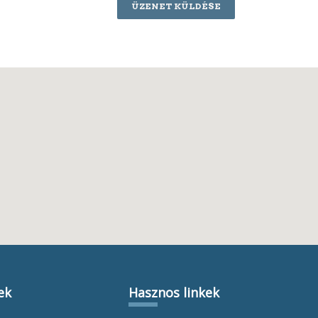
ÜZENET KÜLDÉSE
ek
Hasznos linkek