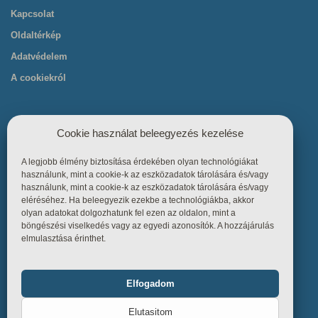
Kapcsolat
Oldaltérkép
Adatvédelem
A cookiekról
Cookie használat beleegyezés kezelése
A legjobb élmény biztosítása érdekében olyan technológiákat
Hasznos linkek
használunk, mint a cookie-k az eszközadatok tárolására és/vagy
használunk, mint a cookie-k az eszközadatok tárolására és/vagy
eléréséhez. Ha beleegyezik ezekbe a technológiákba, akkor
Főoldal
olyan adatokat dolgozhatunk fel ezen az oldalon, mint a
böngészési viselkedés vagy az egyedi azonosítók. A hozzájárulás
Termékek
elmulasztása érinthet.
Referenciák
Tudástár
Elfogadom
Funkcionális
Mindig bekapcsolva
Üzletszabályzat
Elutasitom
Kapcsolat