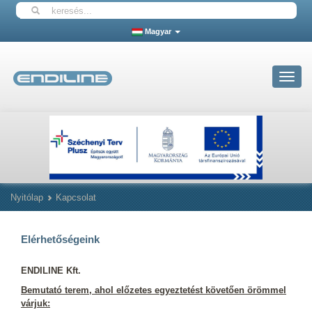
Magyar
Toggle
navigat
Nyitólap
Kapcsolat
Elérhetőségeink
ENDILINE Kft.
Bemutató terem, ahol előzetes egyeztetést követően örömmel
várjuk: