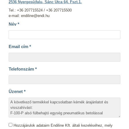
2536 Nyergesújfalu, Sánc Utca 64. Fszt.1.
Tel.: +36 207715524 / +36 207715500
e-mail: endiline@endi.hu
Név
*
Email cím
*
Telefonszám
*
Üzenet
*
Hozzájárulok adataim Endiline Kft. általi kezeléséhez, mely