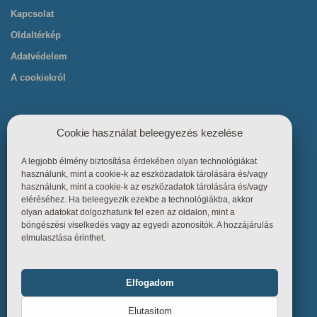
Kapcsolat
Oldaltérkép
Adatvédelem
A cookiekról
Cookie használat beleegyezés kezelése
A legjobb élmény biztosítása érdekében olyan technológiákat
Hasznos linkek
használunk, mint a cookie-k az eszközadatok tárolására és/vagy
használunk, mint a cookie-k az eszközadatok tárolására és/vagy
eléréséhez. Ha beleegyezik ezekbe a technológiákba, akkor
Főoldal
olyan adatokat dolgozhatunk fel ezen az oldalon, mint a
böngészési viselkedés vagy az egyedi azonosítók. A hozzájárulás
Termékek
elmulasztása érinthet.
Referenciák
Tudástár
Elfogadom
Funkcionális
Mindig bekapcsolva
Üzletszabályzat
Elutasitom
Kapcsolat