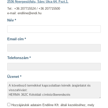
2536 Nyergesújfalu, Sánc Utca 64. Fszt.1.
Tel.: +36 207715524 / +36 207715500
e-mail: endiline@endi.hu
Név
*
Email cím
*
Telefonszám
*
Üzenet
*
Hozzájárulok adataim Endiline Kft. általi kezeléséhez, mely