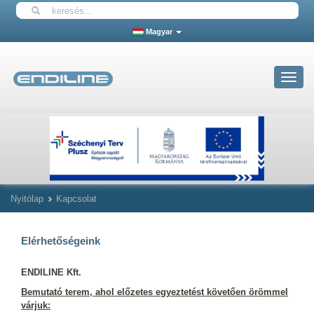
Magyar
Toggle
navigat
Nyitólap
Kapcsolat
Elérhetőségeink
ENDILINE Kft.
Bemutató terem, ahol előzetes egyeztetést követően örömmel
várjuk: