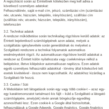
A regisztráció során az Érintettnek kötelezően meg kell adnia a
következő személyes adatokat:
Felhasználónév, saját e-mail cím, jelszó, számlázási cím (számlázási
név, utcanév, házszám, település, irányítószám), szállítási cím
(szállítási név, utcanév, házszám, település, irányítószám),
telefonszám
3.2. Technikai adatok
A rendszer működtetése során technikailag rögzítésre kerülő adatok: az
Érintett bejelentkező számítógépének azon adatai, melyek a
szolgáltatás igénybevétele során generálódnak és melyeket a
Szolgáltató rendszere a technikai folyamatok automatikus
eredményeként rögzít. Az automatikusan rögzítésre kerülő adatokat a
rendszer az Érintett külön nyilatkozata vagy cselekménye nélkül a
belépéskor, illetve kilépéskor automatikusan naplózza. Ezen adatok
egyéb személyes felhasználói adatokkal - törvény által kötelezővé tett
esetek kivételével - össze nem kapcsolhatók. Az adatokhoz kizárólag a
Szolgáltató fér hozzá.
3.3. Cookie / Süti
A Weboldalon tett látogatások során egy vagy több cookie-t – azaz egy-
egy karaktersorozatot tartalmazó kis fájlt – küld a Szolgáltató a látogató
számítógépére, amely(ek) révén annak böngészője egyedileg
azonosítható lesz. Ezen cookie-k a Google által biztosítottak,
felhasználásuk a Google Adwords, Google Analytics, Google Analytics