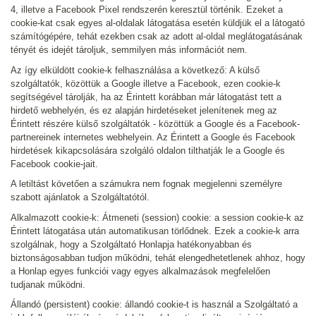
4, illetve a Facebook Pixel rendszerén keresztül történik. Ezeket a
cookie-kat csak egyes al-oldalak látogatása esetén küldjük el a látogató
számítógépére, tehát ezekben csak az adott al-oldal meglátogatásának
tényét és idejét tároljuk, semmilyen más információt nem.
Az így elküldött cookie-k felhasználása a következő: A külső
szolgáltatók, közöttük a Google illetve a Facebook, ezen cookie-k
segítségével tárolják, ha az Érintett korábban már látogatást tett a
hirdető webhelyén, és ez alapján hirdetéseket jelenítenek meg az
Érintett részére külső szolgáltatók - közöttük a Google és a Facebook-
partnereinek internetes webhelyein. Az Érintett a Google és Facebook
hirdetések kikapcsolására szolgáló oldalon tilthatják le a Google és
Facebook cookie-jait.
A letiltást követően a számukra nem fognak megjelenni személyre
szabott ajánlatok a Szolgáltatótól.
Alkalmazott cookie-k: Átmeneti (session) cookie: a session cookie-k az
Érintett látogatása után automatikusan törlődnek. Ezek a cookie-k arra
szolgálnak, hogy a Szolgáltató Honlapja hatékonyabban és
biztonságosabban tudjon működni, tehát elengedhetetlenek ahhoz, hogy
a Honlap egyes funkciói vagy egyes alkalmazások megfelelően
tudjanak működni.
Állandó (persistent) cookie: állandó cookie-t is használ a Szolgáltató a