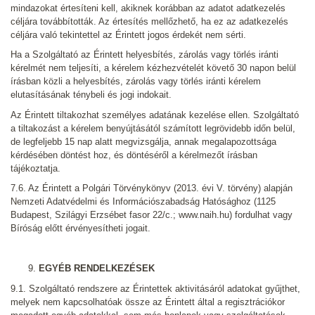
mindazokat értesíteni kell, akiknek korábban az adatot adatkezelés
céljára továbbították. Az értesítés mellőzhető, ha ez az adatkezelés
céljára való tekintettel az Érintett jogos érdekét nem sérti.
Ha a Szolgáltató az Érintett helyesbítés, zárolás vagy törlés iránti
kérelmét nem teljesíti, a kérelem kézhezvételét követő 30 napon belül
írásban közli a helyesbítés, zárolás vagy törlés iránti kérelem
elutasításának ténybeli és jogi indokait.
Az Érintett tiltakozhat személyes adatának kezelése ellen. Szolgáltató
a tiltakozást a kérelem benyújtásától számított legrövidebb időn belül,
de legfeljebb 15 nap alatt megvizsgálja, annak megalapozottsága
kérdésében döntést hoz, és döntéséről a kérelmezőt írásban
tájékoztatja.
7.6. Az Érintett a Polgári Törvénykönyv (2013. évi V. törvény) alapján
Nemzeti Adatvédelmi és Információszabadság Hatósághoz (1125
Budapest, Szilágyi Erzsébet fasor 22/c.; www.naih.hu) fordulhat vagy
Bíróság előtt érvényesítheti jogait.
EGYÉB RENDELKEZÉSEK
9.1. Szolgáltató rendszere az Érintettek aktivitásáról adatokat gyűjthet,
melyek nem kapcsolhatóak össze az Érintett által a regisztrációkor