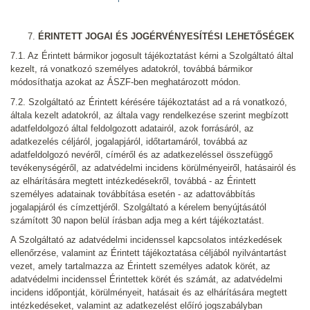
ÉRINTETT JOGAI ÉS JOGÉRVÉNYESÍTÉSI LEHETŐSÉGEK
7.1. Az Érintett bármikor jogosult tájékoztatást kérni a Szolgáltató által
kezelt, rá vonatkozó személyes adatokról, továbbá bármikor
módosíthatja azokat az ÁSZF-ben meghatározott módon.
7.2. Szolgáltató az Érintett kérésére tájékoztatást ad a rá vonatkozó,
általa kezelt adatokról, az általa vagy rendelkezése szerint megbízott
adatfeldolgozó által feldolgozott adatairól, azok forrásáról, az
adatkezelés céljáról, jogalapjáról, időtartamáról, továbbá az
adatfeldolgozó nevéről, címéről és az adatkezeléssel összefüggő
tevékenységéről, az adatvédelmi incidens körülményeiről, hatásairól és
az elhárítására megtett intézkedésekről, továbbá - az Érintett
személyes adatainak továbbítása esetén - az adattovábbítás
jogalapjáról és címzettjéről. Szolgáltató a kérelem benyújtásától
számított 30 napon belül írásban adja meg a kért tájékoztatást.
A Szolgáltató az adatvédelmi incidenssel kapcsolatos intézkedések
ellenőrzése, valamint az Érintett tájékoztatása céljából nyilvántartást
vezet, amely tartalmazza az Érintett személyes adatok körét, az
adatvédelmi incidenssel Érintettek körét és számát, az adatvédelmi
incidens időpontját, körülményeit, hatásait és az elhárítására megtett
intézkedéseket, valamint az adatkezelést előíró jogszabályban