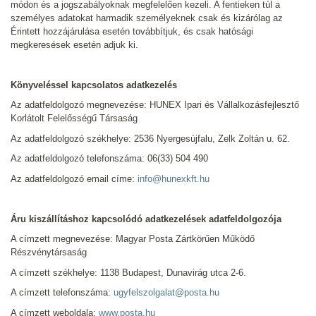
módon és a jogszabályoknak megfelelően kezeli. A fentieken túl a
személyes adatokat harmadik személyeknek csak és kizárólag az
Érintett hozzájárulása esetén továbbítjuk, és csak hatósági
megkeresések esetén adjuk ki.
Könyveléssel kapcsolatos adatkezelés
Az adatfeldolgozó megnevezése: HUNEX Ipari és Vállalkozásfejlesztő
Korlátolt Felelősségű Társaság
Az adatfeldolgozó székhelye: 2536 Nyergesújfalu, Zelk Zoltán u. 62.
Az adatfeldolgozó telefonszáma: 06(33) 504 490
Az adatfeldolgozó email címe:
info@hunexkft.hu
Áru kiszállításhoz kapcsolódó adatkezelések adatfeldolgozója
A címzett megnevezése: Magyar Posta Zártkörűen Működő
Részvénytársaság
A címzett székhelye: 1138 Budapest, Dunavirág utca 2-6.
A címzett telefonszáma:
ugyfelszolgalat@posta.hu
A címzett weboldala:
www.posta.hu