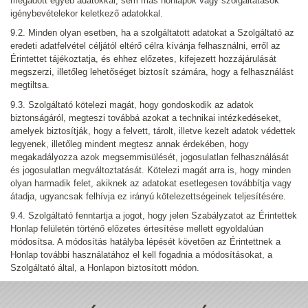
megadott egyéb adatokkal, sem más honlapok vagy szolgáltatások
igénybevételekor keletkező adatokkal.
9.2. Minden olyan esetben, ha a szolgáltatott adatokat a Szolgáltató az
eredeti adatfelvétel céljától eltérő célra kívánja felhasználni, erről az
Érintettet tájékoztatja, és ehhez előzetes, kifejezett hozzájárulását
megszerzi, illetőleg lehetőséget biztosít számára, hogy a felhasználást
megtiltsa.
9.3. Szolgáltató kötelezi magát, hogy gondoskodik az adatok
biztonságáról, megteszi továbbá azokat a technikai intézkedéseket,
amelyek biztosítják, hogy a felvett, tárolt, illetve kezelt adatok védettek
legyenek, illetőleg mindent megtesz annak érdekében, hogy
megakadályozza azok megsemmisülését, jogosulatlan felhasználását
és jogosulatlan megváltoztatását. Kötelezi magát arra is, hogy minden
olyan harmadik felet, akiknek az adatokat esetlegesen továbbítja vagy
átadja, ugyancsak felhívja ez irányú kötelezettségeinek teljesítésére.
9.4. Szolgáltató fenntartja a jogot, hogy jelen Szabályzatot az Érintettek
Honlap felületén történő előzetes értesítése mellett egyoldalúan
módosítsa. A módosítás hatályba lépését követően az Érintettnek a
Honlap további használatához el kell fogadnia a módosításokat, a
Szolgáltató által, a Honlapon biztosított módon.