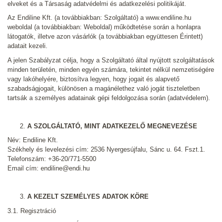
elveket és a Társaság adatvédelmi és adatkezelési politikáját.
Az Endiline Kft. (a továbbiakban: Szolgáltató) a www.endiline.hu
weboldal (a továbbiakban: Weboldal) működtetése során a honlapra
látogatók, illetve azon vásárlók (a továbbiakban együttesen Érintett)
adatait kezeli.
A jelen Szabályzat célja, hogy a Szolgáltató által nyújtott szolgáltatások
minden területén, minden egyén számára, tekintet nélkül nemzetiségére
vagy lakóhelyére, biztosítva legyen, hogy jogait és alapvető
szabadságjogait, különösen a magánélethez való jogát tiszteletben
tartsák a személyes adatainak gépi feldolgozása során (adatvédelem).
A SZOLGÁLTATÓ, MINT ADATKEZELŐ MEGNEVEZÉSE
Név: Endiline Kft.
Székhely és levelezési cím: 2536 Nyergesújfalu, Sánc u. 64. Fszt.1.
Telefonszám: +36-20/771-5500
Email cím: endiline@endi.hu
A KEZELT SZEMÉLYES ADATOK KÖRE
3.1. Regisztráció