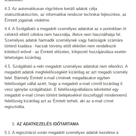
4.3. Az automatikusan rögzítésre kerülő adatok célja
statisztikakészítés, az informatikai rendszer technikai fejlesztése, az
Érintett jogainak védelme.
4.4. A Szolgáltató a megadott személyes adatokat az e pontokban írt
céloktól eltérő célokra nem használja, illetve nem használhatja fel.
Személyes adatok harmadik személynek vagy hatóságok számára
történő kiadása - hacsak törvény ettől eltérően nem rendelkezik
kötelező erővel - az Érintett előzetes, kifejezett hozzájárulása esetén
lehetséges kizárólag.
4.5. Szolgáltató a neki megadott személyes adatokat nem ellenőrzi. A
megadott adatok megfelelősségéért kizárólag az azt megadó személy
felel. Bármely Érintett e-mail címének megadásakor egyben
felelősséget vállal azért, hogy a megadott e-mail címről kizárólag ő
vesz igénybe szolgáltatást. E felelősségvállalásra tekintettel egy
megadott e-mail címen történt belépésekkel összefüggő mindennemű
felelősség kizárólag azt az Érintett terheli, aki az e-mail címet
regisztrálta.
AZ ADATKEZELÉS IDŐTARTAMA
5.1. A regisztráció során megadott személyes adatok kezelése a