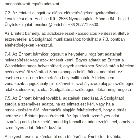
meghatározott egyéb adatokat.
7.3. Az érintett a jogait az alábbi elérhetőségeken gyakorolhatja:
Levelezési cím: Endiline Kft., 2536 Nyergesújfalu, Sánc u.64., Fszt.1.
Ügyfélszolgálat: endiline@endi.hu, +36-20/771-5500
Az Érintett bármely, az adatkezeléssel kapcsolatos kérdéssel, illetve
észrevétellel a Szolgáltató munkatársához fordulhat a 7.3. pontban
elérhetőségeken keresztül.
7.4. Az Érintett bármikor jogosult a helytelenül rögzített adatainak
helyesbítését vagy azok törlését kérni. Egyes adatait az Érintett a
Weboldalon maga helyesbítheti; egyéb esetekben Szolgáltató a kérelem
beérkezésétől számított 3 munkanapon belül törli az adatokat, ez
esetben azok nem lesznek újra helyreállíthatók. A törlés nem
vonatkozik a jogszabály (pl. számviteli szabályozás) alapján szükséges
adatkezelésekre, azokat Szolgáltató a szükséges időtartamig megőrzi.
7.5. Az Érintett kérheti továbbá, adatainak zárolását. A Szolgáltató
zárolja a személyes adatot, ha az érintett ezt kéri, vagy ha a
rendelkezésére álló információk alapján feltételezhető, hogy a törlés
sértené az Érintett jogos érdekeit. Az így zárolt személyes adat
kizárólag addig kezelhető, ameddig fennáll az adatkezelési cél, amely a
személyes adat törlését kizárta.
A helyesbítésről, a zárolásról és a törlésről az Érintettet, továbbá