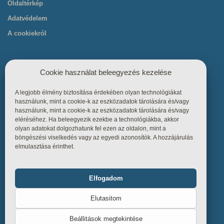
Oldaltérkép
Adatvédelem
A cookiekról
Cookie használat beleegyezés kezelése
A legjobb élmény biztosítása érdekében olyan technológiákat
Hasznos linkek
használunk, mint a cookie-k az eszközadatok tárolására és/vagy
használunk, mint a cookie-k az eszközadatok tárolására és/vagy
eléréséhez. Ha beleegyezik ezekbe a technológiákba, akkor
Főoldal
olyan adatokat dolgozhatunk fel ezen az oldalon, mint a
böngészési viselkedés vagy az egyedi azonosítók. A hozzájárulás
Termékek
elmulasztása érinthet.
Referenciák
Tudástár
Elfogadom
Funkcionális
Mindig bekapcsolva
Üzletszabályzat
Elutasitom
Kapcsolat
Statisztika
Beállitások megtekintése