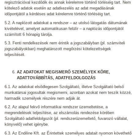
regisztrációval kezdődik és annak kérelemre történő törléséig tart. Nem
kötelező adatok esetén az adatkezelés az adat megadásának
időpontjától a kérdéses adat kérelemre történő törléséig tart.
5.2. A naplózott adatokat a rendszer – az utolsó látogatás dátumának
kivételével, amelyet automatikusan felülír – a naplózás időpontjától
számított 6 hónapig tárolja.
5.3. Fenti rendelkezések nem érintik a jogszabályban (pl. számviteli
jogszabályokban) meghatározott megőrzési kötelezettségek
teljesítését.
AZ ADATOKAT MEGISMERŐ SZEMÉLYEK KÖRE,
ADATTOVÁBBÍTÁS, ADATFELDOLGOZÁS
6.1. Az adatokat elsődlegesen Szolgáltató, illetve Szolgáltató belső
munkatársai jogosultak megismerni, azonban azokat nem teszik közzé,
harmadik személyek részére nem adják át.
6.2. Az alapul fekvő informatikai rendszer üzemeltetése, a
megrendelések teljesítése, az elszámolás rendezése körében
Szolgáltató adatfeldolgozót (pl. rendszerüzemeltető, fuvarozó vállalat,
könyvelő) vehet igénybe.
6.3. Az Endiline Kft. az Érintettek személyes adatait nyomon követhető