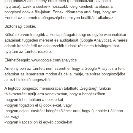
jobb felhasználói élmény érdekében (pl. optimalizált navigáció
nyújtása). Ezek a cookie-k hosszabb ideig kerülnek tárolásra a
böngésző cookie file-jában. Ennek időtartama attól függ, hogy az
Érintett az internetes böngészőjében milyen beállítást alkalmaz.
Biztonsági cookie.
Külső szerverek segítik a Honlap látogatottsági és egyéb webanalitikai
adatainak független mérését és auditálását (Google Analytics). A mérési
adatok kezeléséről az adatkezelők tudnak részletes felvilágosítást
nyújtani az Érintett részére.
Elérhetőségük: www.google.com/analytics
Amennyiben az Érintett nem szeretné, hogy a Google Analytics a fenti
adatokat az ismertetett módon és céllal mérje, telepítse böngészőjébe
az ezt blokkoló kiegészítőt.
A legtöbb böngésző menüsorában található „Segítség” funkció
tájékoztatást nyújt arra vonatkozóan, hogy a böngészőben
-hogyan lehet letiltani a cookie-kat,
-hogyan fogadjon el új cookie-kat, vagy
-hogyan adjon utasítást böngészőjének arra, hogy új cookie-t állítson
be, vagy
-hogyan kapcsoljon ki egyéb cookie-kat.