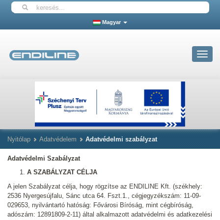
Magyar
Toggle
navigat
Nyitólap
Adatvédelem
Adatvédelmi szabályzat
Adatvédelmi Szabályzat
A SZABÁLYZAT CÉLJA
A jelen Szabályzat célja, hogy rögzítse az ENDILINE Kft. (székhely:
2536 Nyergesújfalu, Sánc utca 64. Fszt.1., cégjegyzékszám: 11-09-
029653, nyilvántartó hatóság: Fővárosi Bíróság, mint cégbíróság,
adószám: 12891809-2-11) által alkalmazott adatvédelmi és adatkezelési