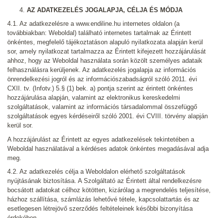
AZ ADATKEZELÉS JOGALAPJA, CÉLJA ÉS MÓDJA
4.1. Az adatkezelésre a www.endiline.hu internetes oldalon (a
továbbiakban: Weboldal) található internetes tartalmak az Érintett
önkéntes, megfelelő tájékoztatáson alapuló nyilatkozata alapján kerül
sor, amely nyilatkozat tartalmazza az Érintett kifejezett hozzájárulását
ahhoz, hogy az Weboldal használata során közölt személyes adataik
felhasználásra kerüljenek. Az adatkezelés jogalapja az információs
önrendelkezési jogról és az információszabadságról szóló 2011. évi
CXII. tv. (Infotv.) 5.§ (1) bek. a) pontja szerint az érintett önkéntes
hozzájárulása alapján, valamint az elektronikus kereskedelmi
szolgáltatások, valamint az információs társadalommal összefüggő
szolgáltatások egyes kérdéseiről szóló 2001. évi CVIII. törvény alapján
kerül sor.
A hozzájárulást az Érintett az egyes adatkezelések tekintetében a
Weboldal használatával a kérdéses adatok önkéntes megadásával adja
meg.
4.2. Az adatkezelés célja a Weboldalon elérhető szolgáltatások
nyújtásának biztosítása. A Szolgáltató az Érintett által rendelkezésre
bocsátott adatokat célhoz kötötten, kizárólag a megrendelés teljesítése,
házhoz szállítása, számlázás lehetővé tétele, kapcsolattartás és az
esetlegesen létrejövő szerződés feltételeinek későbbi bizonyítása
érdekében