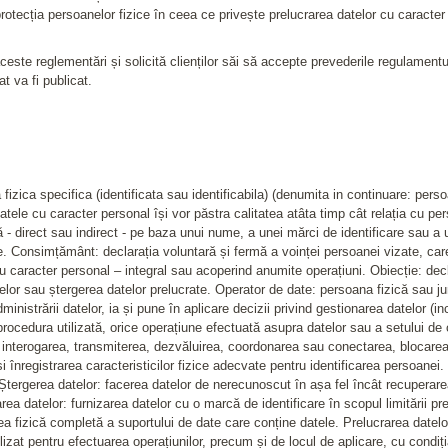
otecția persoanelor fizice în ceea ce privește prelucrarea datelor cu caracter 
este reglementări și solicită clienților săi să accepte prevederile regulamentu
at va fi publicat.
 fizica specifica (identificata sau identificabila) (denumita in continuare: pers
 datele cu caracter personal își vor păstra calitatea atâta timp cât relația cu p
ă - direct sau indirect - pe baza unui nume, a unei mărci de identificare sau a u
le. Consimțământ: declarația voluntară și fermă a voinței persoanei vizate, car
caracter personal – integral sau acoperind anumite operațiuni. Obiecție: decla
telor sau ștergerea datelor prelucrate. Operator de date: persoana fizică sau jur
istrării datelor, ia și pune în aplicare decizii privind gestionarea datelor (i
rocedura utilizată, orice operațiune efectuată asupra datelor sau a setului de o
, interogarea, transmiterea, dezvăluirea, coordonarea sau conectarea, blocarea, ș
 și înregistrarea caracteristicilor fizice adecvate pentru identificarea persoanei
. Ștergerea datelor: facerea datelor de nerecunoscut în așa fel încât recuperar
area datelor: furnizarea datelor cu o marcă de identificare în scopul limitării p
a fizică completă a suportului de date care conține datele. Prelucrarea datelor
ilizat pentru efectuarea operațiunilor, precum și de locul de aplicare, cu condi