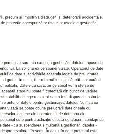
ii, precum și împotriva distrugerii și deteriorarii accidentale.
de protecție corespunzător riscurilor asociate gestionării
ale personale sau - cu excepția gestionării datelor impuse de
endi.hu). La solicitarea persoanei vizate, Operatorul de date
rului de date și activitățile acestuia legate de prelucrarea
d gratuit în scris, într-o formă inteligibilă, cât mai curând
realității. Datele cu caracter personal vor fi șterse de
r această stare nu poate fi corectată din punct de vedere
este stabilit de lege a expirat sau a fost dispus de instanța
mise anterior datele pentru gestionarea datelor. Notificarea
ana vizată se poate opune prelucrării datelor sale cu
ereselor legitime ale operatorului de date sau ale
 personal este pentru achiziție directă de afaceri, sondaje de
de date - cu suspendarea simultană a gestionării datelor -
despre rezultatul în scris. În cazul în care protestul este