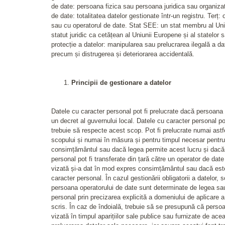
de date: persoana fizica sau persoana juridica sau organizatia
de date: totalitatea datelor gestionate într-un registru. Terț
sau cu operatorul de date. Stat SEE: un stat membru al Uniu
statut juridic ca cetățean al Uniunii Europene și al statelor
protecție a datelor: manipularea sau prelucrarea ilegală a da
precum și distrugerea și deteriorarea accidentală.
Principii de gestionare a datelor
Datele cu caracter personal pot fi prelucrate dacă persoana vi
un decret al guvernului local. Datele cu caracter personal pot
trebuie să respecte acest scop. Pot fi prelucrate numai astf
scopului și numai în măsura și pentru timpul necesar pentru r
consimțământul sau dacă legea permite acest lucru și dacă su
personal pot fi transferate din țară către un operator de dat
vizată și-a dat în mod expres consimțământul sau dacă este pe
caracter personal. În cazul gestionării obligatorii a datelor, 
persoana operatorului de date sunt determinate de legea sau 
personal prin precizarea explicită a domeniului de aplicare 
scris. În caz de îndoială, trebuie să se presupună că perso
vizată în timpul aparițiilor sale publice sau furnizate de a