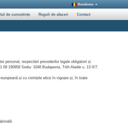
Românesc
tul de cunoștințe
Reguli de afaceri
Contact
er personal, respectării prevederilor legale obligatorii și
 01 09 190958 Sediu: 1048 Budapesta, Tóth Aladár u. 13 II/7.
uropeană și cu cerințele etice în vigoare și, în toate
ațională