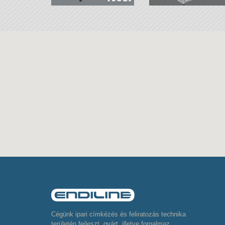
Cégünk ipari címkézés és feliratozás technika
területén fejleszt, gyárt, illetve forgalmaz