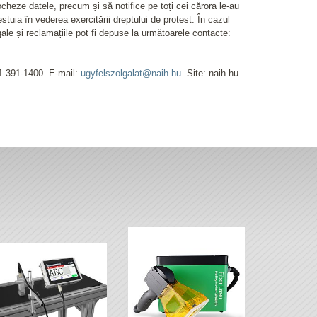
locheze datele, precum și să notifice pe toți cei cărora le-au
stuia în vederea exercitării dreptului de protest. În cazul
gale și reclamațiile pot fi depuse la următoarele contacte:
-1-391-1400. E-mail:
ugyfelszolgalat@naih.hu
. Site: naih.hu