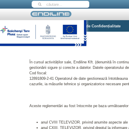
Home
Adatvédelem
Politica de Confidențialitate
Introducere
În cursul activităților sale, Endiline Kft. (denumită în contin
gestionării sigure și corecte a datelor. Datele operatorulu
Cod fiscal:
12891809-2-41 Operatorul de date gestionează întotdeauna dat
cazurile, ia măsurile tehnice și organizatorice necesare pent
Aceste reglementări au fost întocmite pe baza următoarelor l
anul CVIII TELEVIZOR. privind anumite aspecte ale ser
anul CXIII. TELEVIZOR. privind dreptul la informare 