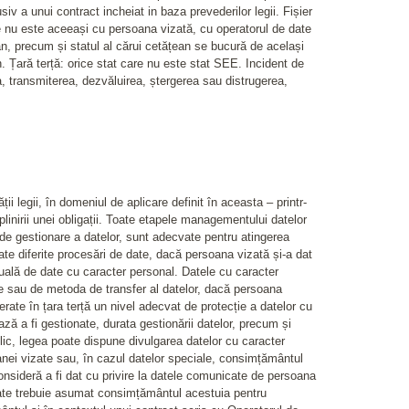
iv a unui contract incheiat in baza prevederilor legii. Fișier
care nu este aceeași cu persoana vizată, cu operatorul de date
n, precum și statul al cărui cetățean se bucură de același
. Țară terță: orice stat care nu este stat SEE. Incident de
a, transmiterea, dezvăluirea, ștergerea sau distrugerea,
i legii, în domeniul de aplicare definit în aceasta – printr-
plinirii unei obligații. Toate etapele managementului datelor
 de gestionare a datelor, sunt adecvate pentru atingerea
ate diferite procesări de date, dacă persoana vizată și-a dat
duală de date cu caracter personal. Datele cu caracter
date sau de metoda de transfer al datelor, dacă persoana
rate în țara terță un nivel adecvat de protecție a datelor cu
ează a fi gestionate, durata gestionării datelor, precum și
lic, legea poate dispune divulgarea datelor cu caracter
oanei vizate sau, în cazul datelor speciale, consimțământul
nsideră a fi dat cu privire la datele comunicate de persoana
vizate trebuie asumat consimțământul acestuia pentru