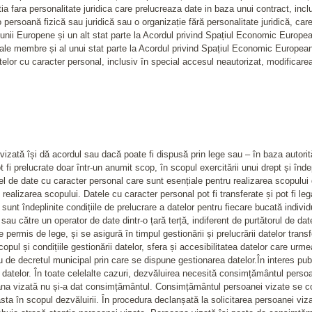
 fara personalitate juridica care prelucreaza date in baza unui contract, inclus
: o persoană fizică sau juridică sau o organizație fără personalitate juridică, 
nii Europene și un alt stat parte la Acordul privind Spațiul Economic Europea
 sale membre și al unui stat parte la Acordul privind Spațiul Economic European
telor cu caracter personal, inclusiv în special accesul neautorizat, modificare
zată își dă acordul sau dacă poate fi dispusă prin lege sau – în baza autorități
 fi prelucrate doar într-un anumit scop, în scopul exercitării unui drept și înde
el de date cu caracter personal care sunt esențiale pentru realizarea scopului
ealizarea scopului. Datele cu caracter personal pot fi transferate și pot fi leg
nt îndeplinite condițiile de prelucrare a datelor pentru fiecare bucată indivi
e sau către un operator de date dintr-o țară terță, indiferent de purtătorul de 
rmis de lege, și se asigură în timpul gestionării și prelucrării datelor transfe
scopul și condițiile gestionării datelor, sfera și accesibilitatea datelor care urm
de decretul municipal prin care se dispune gestionarea datelor.În interes pub
a datelor. În toate celelalte cazuri, dezvăluirea necesită consimțământul pers
ana vizată nu și-a dat consimțământul. Consimțământul persoanei vizate se co
ceasta în scopul dezvăluirii. În procedura declanșată la solicitarea persoanei 