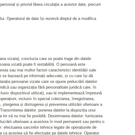
personal și privind libera circulație a acestor date, precum
lui. Operatorul de date își rezervă dreptul de a modifica
oana vizata), concluzia care se poate trage din datele
ersoana vizată poate fi restabilită. O persoană este
nuia sau mai multor factori caracteristici identității sale
e se bazează pe informații adecvate, și cu care își dă
rația persoanei vizate care se opune prelucrării datelor
idică sau organizația fără personalitate juridică care, în
nclusiv dispozitivul utilizat), sau le implementează împreună
perațiuni, inclusiv în special colectarea, înregistrarea,
tergerea și distrugerea și prevenirea utilizării ulterioare a
. Transmiterea datelor: punerea datelor la dispoziția unui
ea lor să nu mai fie posibilă. Desemnarea datelor: furnizarea
relucrării ulterioare a acestora în mod permanent sau pentru o
: efectuarea sarcinilor tehnice legate de operațiunile de
ția ca acestea să fie efectuate pe datele tehnice. Operator