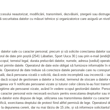
sului neautorizat, modificării, transmiterii, dezvăluirii, ștergerii sau distruger
 securitatea datelor cu măsuri tehnice și organizatorice care asigură un nivel 
 datelor sale cu caracter personal, precum și să solicite corectarea datelor s
torul de date prin poștă (2541 Lábatlan, Sport Uuca 30.) sau prin e-mail (endi@
opul, temeiul legal, durata prelucrării datelor, numele, adresa (sediul) operato
t primite datele. Operatorul de date este obligat să furnizeze informațiile în mo
le. Operatorul de date trebuie să corecteze datele personale care nu corespund 
gală, dacă persoana vizată o solicită, dacă este incompletă sau incorectă – ia
e, dacă scopul de gestionare a datelor a încetat, termenul de stocare a datelor 
erea vor fi notificate persoanei vizate și tuturor celor cărora le-au fost trans
gitime ale persoanei vizate, având în vedere scopul gestionării datelor. Perso
 caracter personal este necesară exclusiv pentru executarea drepturilor sau int
ea datelor este dispuse de lege, utilizarea sau transmiterea datelor cu caracter
ifică, exercitarea dreptului de protest fiind altfel permisă de lege. Operatorul 
a depunerea cererii, dar nu mai târziu de 15 zile, și să informeze solicitantul 