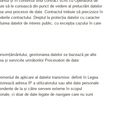
ântul și în contextul unui contract scris cu Operatorul de
uie să le cunoască din punct de vedere al prelucrării datelor
zarea unui procesor de date. Contractul trebuie să precizeze în
rile contractului. Dreptul la protecția datelor cu caracter
luirea datelor de interes public, cu excepția cazului în care
consimțământului, gestionarea datelor se bazează pe alte
ea și serviciile următorilor Procesatori de date:
niul de aplicare al datelor transmise: definit în Legea
egistrează adresa IP a utilizatorului sau alte date personale
pendente de la și către servere externe în scopul
onale, ci doar de date legate de navigare care nu sunt