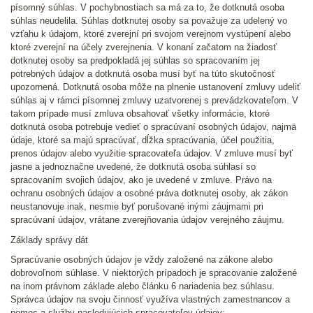
písomný súhlas. V pochybnostiach sa má za to, že dotknutá osoba
súhlas neudelila. Súhlas dotknutej osoby sa považuje za udelený vo
vzťahu k údajom, ktoré zverejní pri svojom verejnom vystúpení alebo
ktoré zverejní na účely zverejnenia. V konaní začatom na žiadosť
dotknutej osoby sa predpokladá jej súhlas so spracovaním jej
potrebných údajov a dotknutá osoba musí byť na túto skutočnosť
upozornená. Dotknutá osoba môže na plnenie ustanovení zmluvy udeliť
súhlas aj v rámci písomnej zmluvy uzatvorenej s prevádzkovateľom. V
takom prípade musí zmluva obsahovať všetky informácie, ktoré
dotknutá osoba potrebuje vedieť o spracúvaní osobných údajov, najmä
údaje, ktoré sa majú spracúvať, dĺžka spracúvania, účel použitia,
prenos údajov alebo využitie spracovateľa údajov. V zmluve musí byť
jasne a jednoznačne uvedené, že dotknutá osoba súhlasí so
spracovaním svojich údajov, ako je uvedené v zmluve. Právo na
ochranu osobných údajov a osobné práva dotknutej osoby, ak zákon
neustanovuje inak, nesmie byť porušované inými záujmami pri
spracúvaní údajov, vrátane zverejňovania údajov verejného záujmu.
Základy správy dát
Spracúvanie osobných údajov je vždy založené na zákone alebo
dobrovoľnom súhlase. V niektorých prípadoch je spracovanie založené
na inom právnom základe alebo článku 6 nariadenia bez súhlasu.
Správca údajov na svoju činnosť využíva vlastných zamestnancov a
pomoc a služby nasledujúcich spracovateľov údajov: