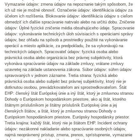
Vymazanie údajov: zmena údajov na nepoznanie takým spôsobom, že
ich už nie je možné obnoviť. Označenie údajov: identifikácia údajov za
účelom ich rozlíšenia. Blokovanie údajov: identifikácia údajov s cieľom
obmedziť ich ďalšie spracúvanie natrvalo alebo na určitú dobu. Zničenie
údajov: Úplné fyzické zničenie média obsahujúceho údaje. Spracovanie
údajov: vykonávanie technických úloh súvisiacich s operáciami správy
údajov, bez ohľadu na spôsob a prostriedky použité na vykonávanie
operácií a miesto aplikácie, za predpokladu, že sa vykonávajú na
technických údajoch. Spracovateľ údajov: fyzická osoba alebo
právnická osoba alebo organizácia bez právnej subjektivity, ktorá
vykonáva spracúvanie údajov na základe zmluvy, vrátane zmluvy
uzavretej na základe ustanovenia zákona. Súbor údajov: súhrn údajov
spravovaných v jednom zázname. Tretia strana: fyzická alebo
právnická osoba alebo subjekt bez právnej subjektivity, ktorý nie je
dotknutou osobou, prevádzkovateľom ani sprostredkovateľom. Štát
EHP: členský štát Európskej únie a iný štát, ktorý je zmluvnou stranou
Dohody o Európskom hospodárskom priestore, ako aj štát, ktorého
štátnym príslušníkom je štátny príslušník Európskej únie a jej
členských štátov, a štát, ktorý je zmluvnou stranou Dohody o
Európskom hospodárskom priestore. Európsky hospodársky priestor.
Tretia krajina: každý štát, ktorý nie je štátom EHP. Incident ochrany
údajov: nezákonné nakladanie alebo spracúvanie osobných údajov,
najmä neoprávnený prístup, zmena, prenos, sprístupnenie, vymazanie