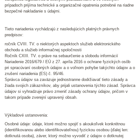
prípadoch prijíma technické a organizačné opatrenia potrebné na riadne
bezpečné nakladanie s údajmi.
Tieto nariadenia vychádzajú z nasledujúcich platných právnych
predpisov:
ročník CVIII. TV. o niektorých aspektoch služieb elektronického
obchodu a služieb informačnej spoločnosti
Ročník CXIII. TV. o práve na sebaurčenie a slobodu informácií
Nariadenie 2016/679 / EÚ z 27. apríla 2016 o ochrane fyzických osôb
pri spracúvaní osobných údajov a o voľnom pohybe takýchto údajov a o
zrušení nariadenia (ES) č. 95/46.
Správca údajov sa zaväzuje jednostranne dodržiavať tieto zásady a
žiada svojich zákazníkov, aby prijali ustanovenia týchto zásad. Správca
údajov si vyhradzuje právo zmeniť zásady ochrany údajov, pričom v
takom prípade zverejní upravený obsah.
Výkladové ustanovenia:
Osobné údaje: údaje, ktoré možno spojiť s akoukoľvek konkrétnou
(identifikovanou alebo identifikovateľnou) fyzickou osobou (ďalej len:
dotknutá osoba), záver, ktorý možno vyvodiť z údajov o dotknutej