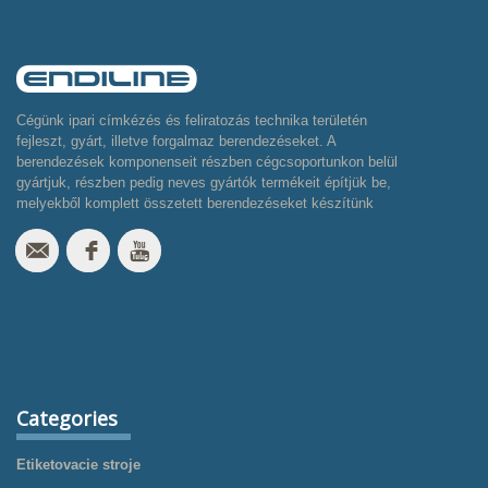
Cégünk ipari címkézés és feliratozás technika területén
fejleszt, gyárt, illetve forgalmaz berendezéseket. A
berendezések komponenseit részben cégcsoportunkon belül
gyártjuk, részben pedig neves gyártók termékeit építjük be,
melyekből komplett összetett berendezéseket készítünk
Categories
Etiketovacie stroje