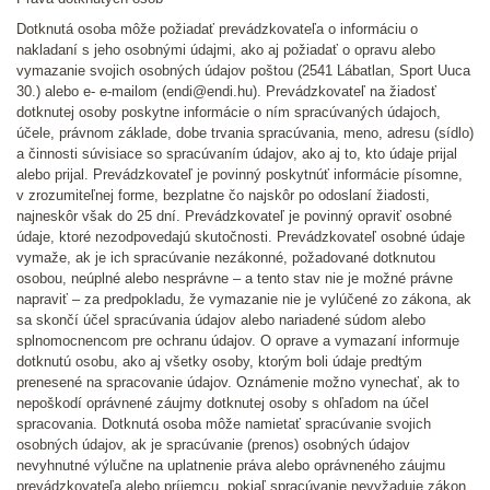
Dotknutá osoba môže požiadať prevádzkovateľa o informáciu o
nakladaní s jeho osobnými údajmi, ako aj požiadať o opravu alebo
vymazanie svojich osobných údajov poštou (2541 Lábatlan, Sport Uuca
30.) alebo e- e-mailom (endi@endi.hu). Prevádzkovateľ na žiadosť
dotknutej osoby poskytne informácie o ním spracúvaných údajoch,
účele, právnom základe, dobe trvania spracúvania, meno, adresu (sídlo)
a činnosti súvisiace so spracúvaním údajov, ako aj to, kto údaje prijal
alebo prijal. Prevádzkovateľ je povinný poskytnúť informácie písomne,
v zrozumiteľnej forme, bezplatne čo najskôr po odoslaní žiadosti,
najneskôr však do 25 dní. Prevádzkovateľ je povinný opraviť osobné
údaje, ktoré nezodpovedajú skutočnosti. Prevádzkovateľ osobné údaje
vymaže, ak je ich spracúvanie nezákonné, požadované dotknutou
osobou, neúplné alebo nesprávne – a tento stav nie je možné právne
napraviť – za predpokladu, že vymazanie nie je vylúčené zo zákona, ak
sa skončí účel spracúvania údajov alebo nariadené súdom alebo
splnomocnencom pre ochranu údajov. O oprave a vymazaní informuje
dotknutú osobu, ako aj všetky osoby, ktorým boli údaje predtým
prenesené na spracovanie údajov. Oznámenie možno vynechať, ak to
nepoškodí oprávnené záujmy dotknutej osoby s ohľadom na účel
spracovania. Dotknutá osoba môže namietať spracúvanie svojich
osobných údajov, ak je spracúvanie (prenos) osobných údajov
nevyhnutné výlučne na uplatnenie práva alebo oprávneného záujmu
prevádzkovateľa alebo príjemcu, pokiaľ spracúvanie nevyžaduje zákon,