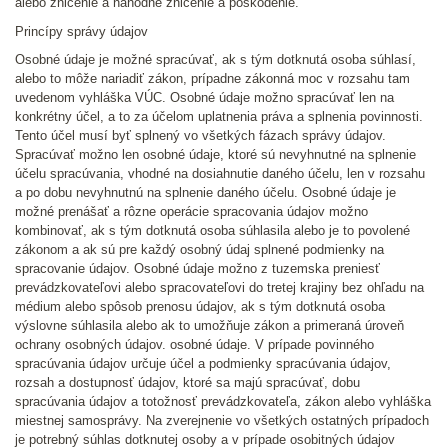
alebo zničenie a náhodné zničenie a poškodenie.
Princípy správy údajov
Osobné údaje je možné spracúvať, ak s tým dotknutá osoba súhlasí,
alebo to môže nariadiť zákon, prípadne zákonná moc v rozsahu tam
uvedenom vyhláška VÚC. Osobné údaje možno spracúvať len na
konkrétny účel, a to za účelom uplatnenia práva a splnenia povinnosti.
Tento účel musí byť splnený vo všetkých fázach správy údajov.
Spracúvať možno len osobné údaje, ktoré sú nevyhnutné na splnenie
účelu spracúvania, vhodné na dosiahnutie daného účelu, len v rozsahu
a po dobu nevyhnutnú na splnenie daného účelu. Osobné údaje je
možné prenášať a rôzne operácie spracovania údajov možno
kombinovať, ak s tým dotknutá osoba súhlasila alebo je to povolené
zákonom a ak sú pre každý osobný údaj splnené podmienky na
spracovanie údajov. Osobné údaje možno z tuzemska preniesť
prevádzkovateľovi alebo spracovateľovi do tretej krajiny bez ohľadu na
médium alebo spôsob prenosu údajov, ak s tým dotknutá osoba
výslovne súhlasila alebo ak to umožňuje zákon a primeraná úroveň
ochrany osobných údajov. osobné údaje. V prípade povinného
spracúvania údajov určuje účel a podmienky spracúvania údajov,
rozsah a dostupnosť údajov, ktoré sa majú spracúvať, dobu
spracúvania údajov a totožnosť prevádzkovateľa, zákon alebo vyhláška
miestnej samosprávy. Na zverejnenie vo všetkých ostatných prípadoch
je potrebný súhlas dotknutej osoby a v prípade osobitných údajov