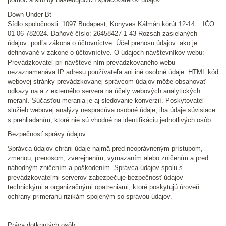
Down Under Bt
Sídlo spoločnosti: 1097 Budapest, Könyves Kálmán körút 12-14 .. IČO:
01-06-782024. Daňové číslo: 26458427-1-43 Rozsah zasielaných
údajov: podľa zákona o účtovníctve. Účel prenosu údajov: ako je
definované v zákone o účtovníctve. O údajoch návštevníkov webu:
Prevádzkovateľ pri návšteve ním prevádzkovaného webu
nezaznamenáva IP adresu používateľa ani iné osobné údaje. HTML kód
webovej stránky prevádzkovanej správcom údajov môže obsahovať
odkazy na a z externého servera na účely webových analytických
meraní. Súčasťou merania je aj sledovanie konverzií. Poskytovateľ
služieb webovej analýzy nespracúva osobné údaje, iba údaje súvisiace
s prehliadaním, ktoré nie sú vhodné na identifikáciu jednotlivých osôb.
Bezpečnosť správy údajov
Správca údajov chráni údaje najmä pred neoprávneným prístupom,
zmenou, prenosom, zverejnením, vymazaním alebo zničením a pred
náhodným zničením a poškodením. Správca údajov spolu s
prevádzkovateľmi serverov zabezpečuje bezpečnosť údajov
technickými a organizačnými opatreniami, ktoré poskytujú úroveň
ochrany primeranú rizikám spojeným so správou údajov.
Práva dotknutých osôb