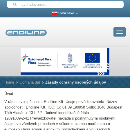
Slovensko
Toggle
navigat
Home
Ochrana dát
Zásady ochrany osobných údajov
Úvod
V rámci svojej činnosti Endiline Kft. Údaje prevádzkovateľa: Názov
spoločnosti: Endiline Kft. IČO: Cg 01 09 190958 Sídlo: 1048 Budapest,
Tóth Aladár u. 13 II / 7. Daňové identifikačné číslo:
12891809-2-41 Prevádzkovateľ nakladá s poskytnutými osobnými
údajmi vo všetkých prípadoch v súlade s platnou maďarskou a
európskou legislatívou a etickými požiadavkami a vo všetkých