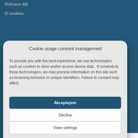
Ochrana dát
O cookies
Cookie usage consent management
Užitočné odkazy
To provide you with the best experience, we use technologies
such as cookies to store and/or access device data . If consents to
Hlavná stránka
these technologies, we may process information on this site such
as browsing behavior or unique identifiers. Failure to consent may
Produkty
affect.
Referencie
Vedomostná základňa
Akceptujem
Functional
Always on
Obchodné pravidlá
Decline
kontakty
Statistics
View settings
Marketing