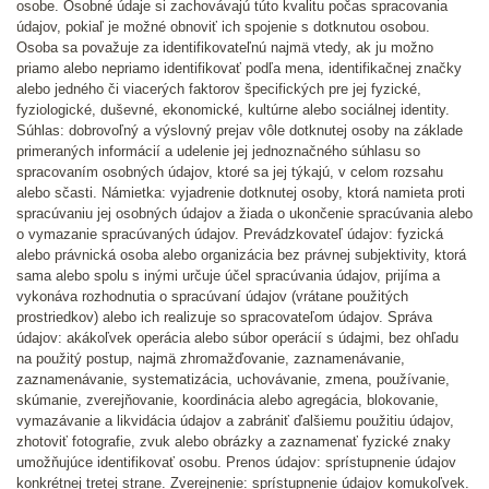
osobe. Osobné údaje si zachovávajú túto kvalitu počas spracovania
údajov, pokiaľ je možné obnoviť ich spojenie s dotknutou osobou.
Osoba sa považuje za identifikovateľnú najmä vtedy, ak ju možno
priamo alebo nepriamo identifikovať podľa mena, identifikačnej značky
alebo jedného či viacerých faktorov špecifických pre jej fyzické,
fyziologické, duševné, ekonomické, kultúrne alebo sociálnej identity.
Súhlas: dobrovoľný a výslovný prejav vôle dotknutej osoby na základe
primeraných informácií a udelenie jej jednoznačného súhlasu so
spracovaním osobných údajov, ktoré sa jej týkajú, v celom rozsahu
alebo sčasti. Námietka: vyjadrenie dotknutej osoby, ktorá namieta proti
spracúvaniu jej osobných údajov a žiada o ukončenie spracúvania alebo
o vymazanie spracúvaných údajov. Prevádzkovateľ údajov: fyzická
alebo právnická osoba alebo organizácia bez právnej subjektivity, ktorá
sama alebo spolu s inými určuje účel spracúvania údajov, prijíma a
vykonáva rozhodnutia o spracúvaní údajov (vrátane použitých
prostriedkov) alebo ich realizuje so spracovateľom údajov. Správa
údajov: akákoľvek operácia alebo súbor operácií s údajmi, bez ohľadu
na použitý postup, najmä zhromažďovanie, zaznamenávanie,
zaznamenávanie, systematizácia, uchovávanie, zmena, používanie,
skúmanie, zverejňovanie, koordinácia alebo agregácia, blokovanie,
vymazávanie a likvidácia údajov a zabrániť ďalšiemu použitiu údajov,
zhotoviť fotografie, zvuk alebo obrázky a zaznamenať fyzické znaky
umožňujúce identifikovať osobu. Prenos údajov: sprístupnenie údajov
konkrétnej tretej strane. Zverejnenie: sprístupnenie údajov komukoľvek.