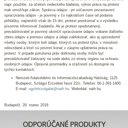
napr. použitie, za účelom vedeckého bádania, výkon práva na protest
inak umožňuje zákon. Správca údajov - pri súčasnom pozastavení
spracúvania údajov - je povinný v čo najkratšom čase od podania
prihlášky, najneskôr však do 15 dní, protest preskúmať a o výsledku
písomne informovať žiadateľa. Ak je protest opodstatnený,
prevádzkovateľ je povinný ukončiť spracúvanie údajov vrátane ďalšieho
zberu údajov a prenosu údajov a údaje zablokovať, ako aj upovedomiť
všetky osoby, ktorým boli údaje, ktorých sa protest týka, v minulosti
odovzdané a ktorí sú povinní konať.v záujme uplatnenia práva na
protest. V prípade porušenia práv dotknutej osoby môže byť
prevádzkovateľ žalovaný na súde alebo zo strany orgánu na ochranu
osobných údajov. Opravné prostriedky a sťažnosti sú dostupné na
týchto kontaktoch:
Nemzeti Adatvédelmi és Információszabadság Hatóság, 1125
Budapest, Szilágyi Erzsébet fasor 22/c. Telefon: 06-1-391-1400.
E-mail:
ugyfelszolgalat@naih.hu
. Weboldal: naih.hu
Budapešť, 29. marec 2018
ODPORÚČANÉ PRODUKTY