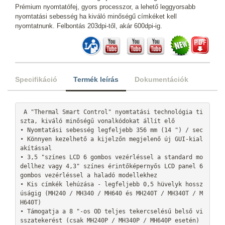
Prémium nyomtatófej, gyors processzor, a lehető leggyorsabb
nyomtatási sebesség ha kiváló minőségű címkéket kell
nyomtatnunk. Felbontás 203dpi-től, akár 600dpi-ig.
Specifikáció
Termék leírás
Dokumentációk
 A "Thermal Smart Control" nyomtatási technológia ti
szta, kiváló minőségű vonalkódokat állít elő

• Nyomtatási sebesség legfeljebb 356 mm (14 ") / sec 

• Könnyen kezelhető a kijelzőn megjelenő új GUI-kial
akítással

• 3,5 "színes LCD 6 gombos vezérléssel a standard mo
dellhez vagy 4,3" színes érintőképernyős LCD panel 6 
gombos vezérléssel a haladó modellekhez

• Kis címkék lehúzása - legfeljebb 0,5 hüvelyk hossz
úságig (MH240 / MH340 / MH640 és MH240T / MH340T / M
H640T)

• Támogatja a 8 "-os OD teljes tekercselésű belső vi
sszatekerést (csak MH240P / MH340P / MH640P esetén)
