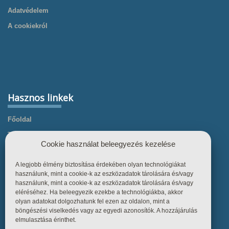
Adatvédelem
A cookiekról
Hasznos linkek
Főoldal
Termékek
Cookie használat beleegyezés kezelése
Referenciák
A legjobb élmény biztosítása érdekében olyan technológiákat
Tudástár
használunk, mint a cookie-k az eszközadatok tárolására és/vagy
Üzletszabályzat
használunk, mint a cookie-k az eszközadatok tárolására és/vagy
eléréséhez. Ha beleegyezik ezekbe a technológiákba, akkor
Kapcsolat
olyan adatokat dolgozhatunk fel ezen az oldalon, mint a
böngészési viselkedés vagy az egyedi azonosítók. A hozzájárulás
elmulasztása érinthet.