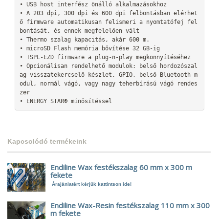
• USB host interfész önálló alkalmazásokhoz

• A 203 dpi, 300 dpi és 600 dpi felbontásban elérhet
ő firmware automatikusan felismeri a nyomtatófej fel
bontását, és ennek megfelelően vált

• Thermo szalag kapacitás, akár 600 m.

• microSD Flash memória bővítése 32 GB-ig

• TSPL-EZD firmware a plug-n-play megkönnyítéséhez

• Opcionálisan rendelhető modulok: belső hordozószal
ag visszatekercselő készlet, GPIO, belső Bluetooth m
odul, normál vágó, vagy nagy teherbírású vágó rendes
zer

• ENERGY STAR® minősítéssel
Kapcsolódó termékeink
Endiline Wax festékszalag 60 mm x 300 m
fekete
Árajánlatért kérjük kattintson ide!
Endiline Wax-Resin festékszalag 110 mm x 300
m fekete