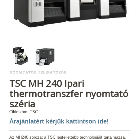
NYOMTATÓK, FELIRATOZÓK
TSC MH 240 Ipari
thermotranszfer nyomtató
széria
Cikkszám: TSC
Árajánlatért kérjük kattintson ide!
Az MH240 sorozat a TSC legfejlettebb technológiáit tartalmazza.