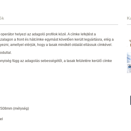
ók
K
 operátor helyezi az adagoló profilok közé. A címke lefejtést a
alagon a front és hátcímke egymást követően került legyártásra, elég a
yezni, amellyel elérjük, hogy a tasak mindkét oldalát ellássuk címkével.
odullal.
nyiség függ az adagolás sebességétől, a tasak felületére kerülő címke
 508mm (mélység)
el