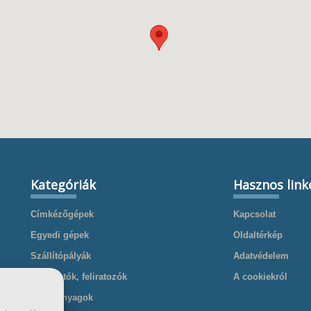
Kategóriák
Hasznos link
Címkézőgépek
Kapcsolat
Egyedi gépek
Oldaltérkép
Szállítópályák
Adatvédelem
Nyomtatók, feliratozók
A cookiekról
Kellékanyagok