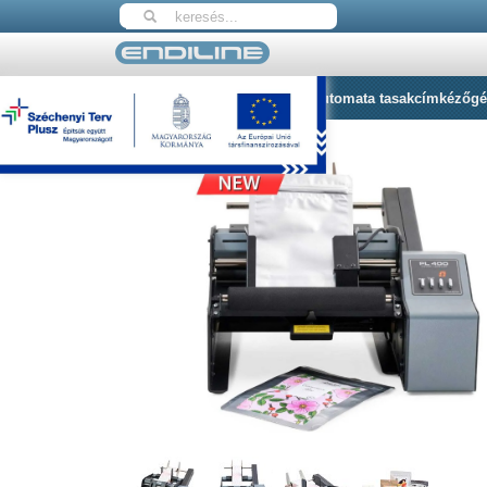
Nyitólap
Primera PL400e Félautomata tasakcímkézőg