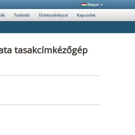
Magyar
iák
Tudástár
Üzletszabályzat
Kapcsolat
ata tasakcímkézőgép