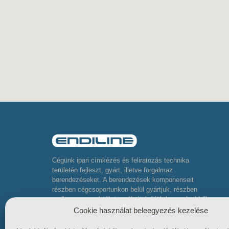
Cégünk ipari címkézés és feliratozás technika
területén fejleszt, gyárt, illetve forgalmaz
berendezéseket. A berendezések komponenseit
részben cégcsoportunkon belül gyártjuk, részben
pedig neves gyártók termékeit építjük be, melyekből
komplett összetett berendezéseket készítünk
Cookie használat beleegyezés kezelése