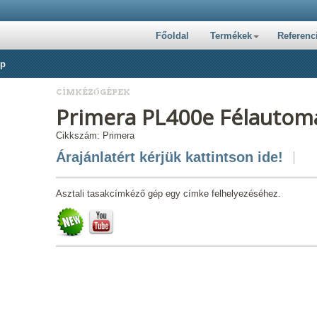
Főoldal
Termékek
Referenc
ép
CÍMKÉZŐGÉPEK
Primera PL400e Félautom
Cikkszám: Primera
Árajánlatért kérjük kattintson ide!
Asztali tasakcímkéző gép egy címke felhelyezéséhez.