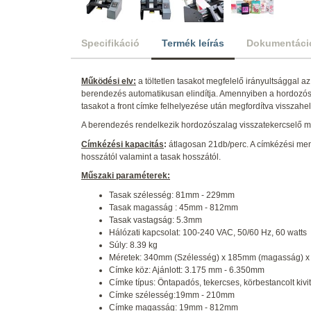
Specifikáció
Termék leírás
Dokumentáci
Működési elv:
a töltetlen tasakot megfelelő irányultsággal az
berendezés automatikusan elindítja. Amennyiben a hordozósz
tasakot a front címke felhelyezése után megfordítva visszahel
A berendezés rendelkezik hordozószalag visszatekercselő m
Címkézési kapacitás
:
átlagosan 21db/perc. A címkézési men
hosszától valamint a tasak hosszától.
Műszaki paraméterek:
Tasak szélesség: 81mm - 229mm
Tasak magasság : 45mm - 812mm
Tasak vastagság: 5.3mm
Hálózati kapcsolat: 100-240 VAC, 50/60 Hz, 60 watts
Súly: 8.39 kg
Méretek: 340mm (Szélesség) x 185mm (magasság) x
Címke köz: Ajánlott: 3.175 mm - 6.350mm
Címke típus: Öntapadós, tekercses, körbestancolt kivit
Címke szélesség:19mm - 210mm
Címke magasság: 19mm - 812mm