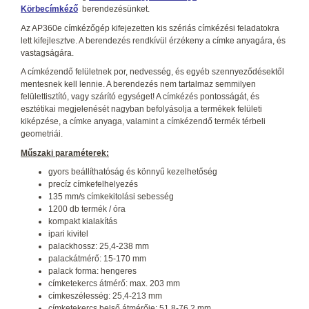
Körbecímkéző
berendezésünket.
Az AP360e címkézőgép kifejezetten kis szériás címkézési feladatokra
lett kifejlesztve. A berendezés rendkívül érzékeny a címke anyagára, és
vastagságára.
A címkézendő felületnek por, nedvesség, és egyéb szennyeződésektől
mentesnek kell lennie. A berendezés nem tartalmaz semmilyen
felülettisztító, vagy szárító egységet! A címkézés pontosságát, és
esztétikai megjelenését nagyban befolyásolja a termékek felületi
kiképzése, a címke anyaga, valamint a címkézendő termék térbeli
geometriái.
Műszaki paraméterek:
gyors beállíthatóság és könnyű kezelhetőség
precíz címkefelhelyezés
135 mm/s címkekitolási sebesség
1200 db termék / óra
kompakt kialakítás
ipari kivitel
palackhossz: 25,4-238 mm
palackátmérő: 15-170 mm
palack forma: hengeres
címketekercs átmérő: max. 203 mm
címkeszélesség: 25,4-213 mm
címketekercs belső átmérője: 51,8-76,2 mm