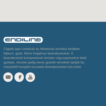
Cégünk ipari címkézés és feliratozás technika területén
fejleszt, gyárt, illetve forgalmaz berendezéseket. A
berendezések komponenseit részben cégcsoportunkon belül
gyártjuk, részben pedig neves gyártók termékeit építjük be,
melyekből komplett összetett berendezéseket készítünk