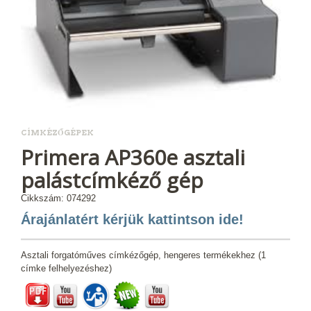
CÍMKÉZŐGÉPEK
Primera AP360e asztali
palástcímkéző gép
Cikkszám: 074292
Árajánlatért kérjük kattintson ide!
Asztali forgatóműves címkézőgép, hengeres termékekhez (1
címke felhelyezéshez)