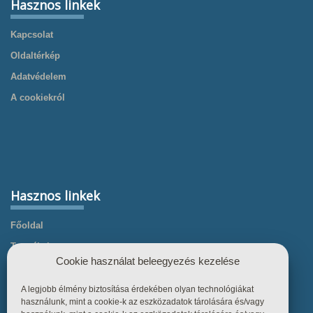
Hasznos linkek
Kapcsolat
Oldaltérkép
Adatvédelem
A cookiekról
Hasznos linkek
Főoldal
Termékek
Cookie használat beleegyezés kezelése
Referenciák
Tudástár
A legjobb élmény biztosítása érdekében olyan technológiákat
használunk, mint a cookie-k az eszközadatok tárolására és/vagy
Üzletszabályzat