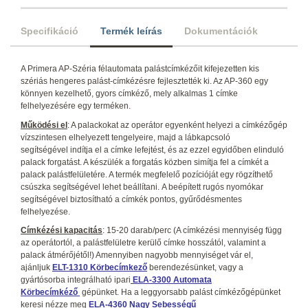
Specifikáció
Termék leírás
Dokumentációk
A Primera AP-Széria félautomata palástcímkézőit kifejezetten kis
szériás hengeres palást-címkézésre fejlesztették ki. Az AP-360 egy
könnyen kezelhető, gyors címkéző, mely alkalmas 1 címke
felhelyezésére egy terméken.
Működési el
: A palackokat az operátor egyenként helyezi a címkézőgép
vízszintesen elhelyezett tengelyeire, majd a lábkapcsoló
segítségével indítja el a címke lefejtést, és az ezzel egyidőben elinduló
palack forgatást. A készülék a forgatás közben simítja fel a címkét a
palack palástfelületére. A termék megfelelő pozícióját egy rögzíthető
csúszka segítségével lehet beállítani. A beépített rugós nyomókar
segítségével biztosítható a címkék pontos, gyűrődésmentes
felhelyezése.
Címkézési kapacitás
: 15-20 darab/perc (A címkézési mennyiség függ
az operátortól, a palástfelületre kerülő címke hosszától, valamint a
palack átmérőjétől!) Amennyiben nagyobb mennyiséget vár el,
ajánljuk
ELT-1310 Körbecímkező
berendezésünket, vagy a
gyártósorba integrálható ipari
ELA-3300 Automata
Körbecímkéző
gépünket. Ha a leggyorsabb palást címkézőgépünket
keresi nézze meg
ELA-4360 Nagy Sebességű