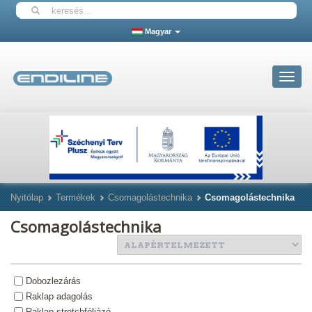
Magyar
Toggle
navigat
Nyitólap
Termékek
Csomagolástechnika
Csomagolástechnika
Csomagolástechnika
Dobozlezárás
Raklap adagolás
Raklap stretchfóliázó