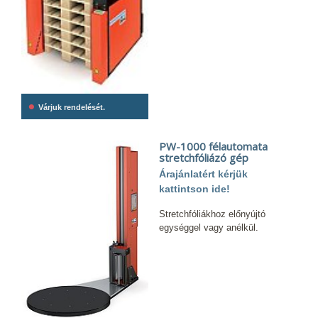
•
Várjuk rendelését.
PW-1000 félautomata
stretchfóliázó gép
Árajánlatért kérjük
kattintson ide!
Stretchfóliákhoz előnyújtó
egységgel vagy anélkül.