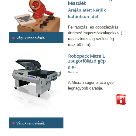
készülék
Árajánlatért kérjük
kattintson ide!
Feliratozás, és dobozlezárás
áttetsző ragasztószalagokkal (
•
Várjuk rendelését.
ragasztószalag szélesség
max.50 mm).
Robopack Micra L
zsugorfóliázó gép
0 Ft
Netto ár
A Micra zsugorfóliázó gép
legnagyobb darabja.
•
Várjuk rendelését.