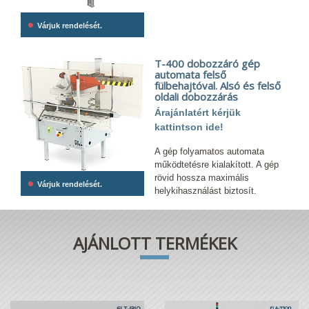
•
Várjuk rendelését.
T-400 dobozzáró gép
automata felső
fülbehajtóval. Alsó és felső
oldali dobozzárás
Árajánlatért kérjük
kattintson ide!
A gép folyamatos automata
működtetésre kialakított. A gép
rövid hossza maximális
•
Várjuk rendelését.
helykihasználást biztosít.
AJÁNLOTT TERMÉKEK