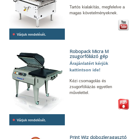
Tartós kialakítás, megfelelve a
magas követelményeknek.
•
Várjuk rendelését.
Robopack Micra M
zsugorfóliázó gép
Árajánlatért kérjük
kattintson ide!
Kézi csomagolás és
zsugorfóliázás egyetlen
művelettel.
•
Várjuk rendelését.
Print Wiz dobozleragasztó