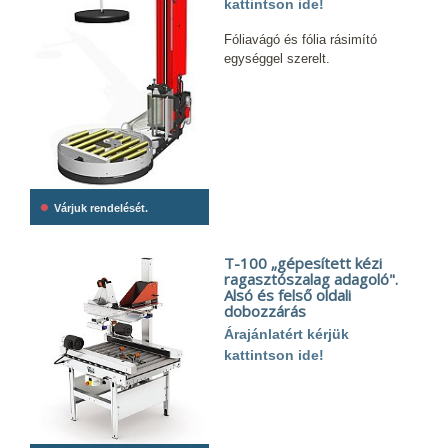
kattintson ide!
Fóliavágó és fólia rásimító
egységgel szerelt.
•
Várjuk rendelését.
T-100 „gépesített kézi
ragasztószalag adagoló".
Alsó és felső oldali
dobozzárás
Árajánlatért kérjük
kattintson ide!