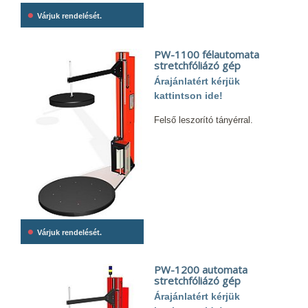
•
Várjuk rendelését.
PW-1100 félautomata
stretchfóliázó gép
Árajánlatért kérjük
kattintson ide!
Felső leszorító tányérral.
•
Várjuk rendelését.
PW-1200 automata
stretchfóliázó gép
Árajánlatért kérjük