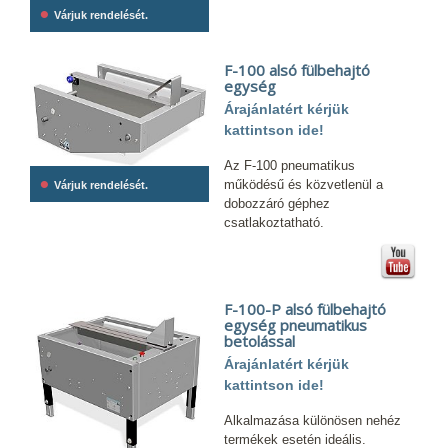
•
Várjuk rendelését.
F-100 alsó fülbehajtó
egység
Árajánlatért kérjük
kattintson ide!
Az F-100 pneumatikus
•
működésű és közvetlenül a
Várjuk rendelését.
dobozzáró géphez
csatlakoztatható.
F-100-P alsó fülbehajtó
egység pneumatikus
betolással
Árajánlatért kérjük
kattintson ide!
Alkalmazása különösen nehéz
termékek esetén ideális.