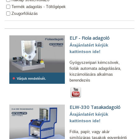
Termék adagolás - Töltőgépek
Zsugorfóliázás
ELF - Fiola adagoló
Árajánlatért kérjük
kattintson ide!
Gyógyszeripari kémcsövek,
fiolák automata adagolására,
kiszámolására alkalmas
•
Várjuk rendelését.
berendezés
ELW-330 Tasakadagoló
Árajánlatért kérjük
kattintson ide!
Fólia, papír, vagy akár
simítózáras tasakok egyenkénti