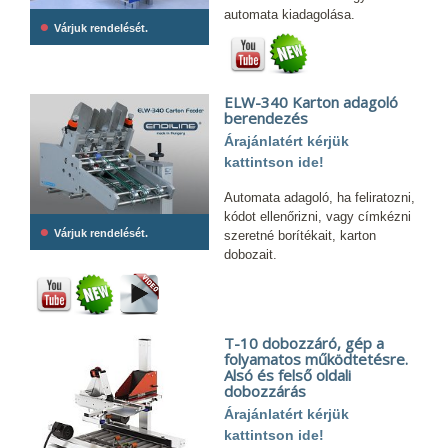
automata kiadagolása.
•
Várjuk rendelését.
ELW-340 Karton adagoló
berendezés
Árajánlatért kérjük
kattintson ide!
Automata adagoló, ha feliratozni,
kódot ellenőrizni, vagy címkézni
•
Várjuk rendelését.
szeretné borítékait, karton
dobozait.
T-10 dobozzáró, gép a
folyamatos működtetésre.
Alsó és felső oldali
dobozzárás
Árajánlatért kérjük
kattintson ide!