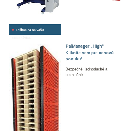
•
Tešíme sa na vašu
objednávku.
PalManager „High"
Kliknite sem pre cenovú
ponuku!
Bezpečné, jednoduché a
bezhlučné.