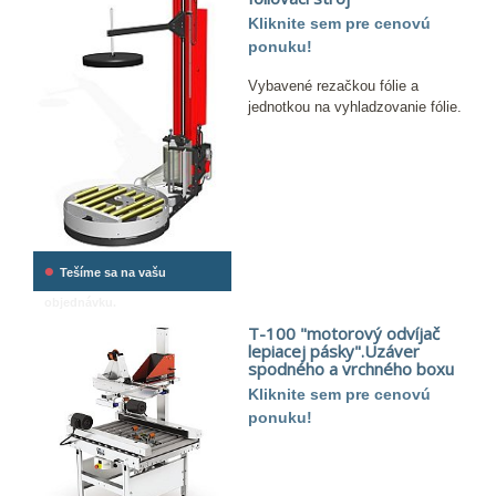
Kliknite sem pre cenovú
ponuku!
Vybavené rezačkou fólie a
jednotkou na vyhladzovanie fólie.
•
Tešíme sa na vašu
objednávku.
T-100 "motorový odvíjač
lepiacej pásky".Uzáver
spodného a vrchného boxu
Kliknite sem pre cenovú
ponuku!