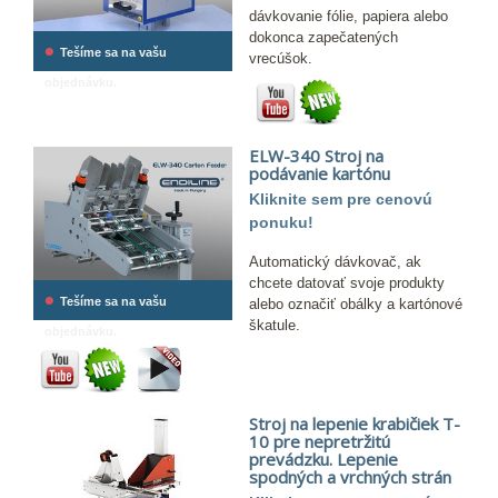
dávkovanie fólie, papiera alebo
dokonca zapečatených
•
Tešíme sa na vašu
vrecúšok.
objednávku.
ELW-340 Stroj na
podávanie kartónu
Kliknite sem pre cenovú
ponuku!
Automatický dávkovač, ak
chcete datovať svoje produkty
•
Tešíme sa na vašu
alebo označiť obálky a kartónové
škatule.
objednávku.
Stroj na lepenie krabičiek T-
10 pre nepretržitú
prevádzku. Lepenie
spodných a vrchných strán