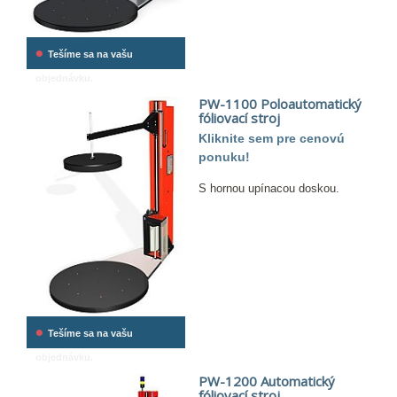
•
Tešíme sa na vašu
objednávku.
PW-1100 Poloautomatický
fóliovací stroj
Kliknite sem pre cenovú
ponuku!
S hornou upínacou doskou.
•
Tešíme sa na vašu
objednávku.
PW-1200 Automatický
fóliovací stroj