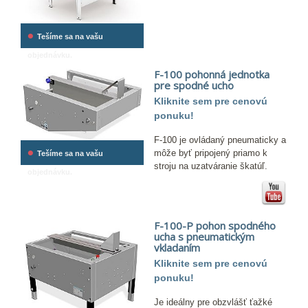
•
Tešíme sa na vašu
objednávku.
F-100 pohonná jednotka
pre spodné ucho
Kliknite sem pre cenovú
ponuku!
F-100 je ovládaný pneumaticky a
•
môže byť pripojený priamo k
Tešíme sa na vašu
stroju na uzatváranie škatúľ.
objednávku.
F-100-P pohon spodného
ucha s pneumatickým
vkladaním
Kliknite sem pre cenovú
ponuku!
Je ideálny pre obzvlášť ťažké