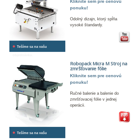
Kliknite sem pre cenovú
ponuku!
Odolný dizajn, ktorý spĺňa
vysoké štandardy.
•
Tešíme sa na vašu
objednávku.
Robopack Micra M Stroj na
zmršťovanie fólie
Kliknite sem pre cenovú
ponuku!
Ručné balenie a balenie do
zmršťovacej fólie v jednej
operácii.
•
Tešíme sa na vašu