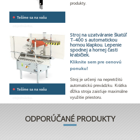
produkty.
•
Tešíme sa na vašu
objednávku.
Stroj na uzatváranie škatúľ
T-400 s automatickou
hornou klapkou. Lepenie
spodnej a hornej časti
krabičiek.
Kliknite sem pre cenovú
ponuku!
Stroj je určený na nepretržitú
automatickú prevádzku. Krátka
•
Tešíme sa na vašu
dĺžka stroja zaisťuje maximálne
využitie priestoru.
objednávku.
ODPORÚČANÉ PRODUKTY