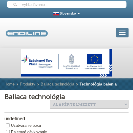
Slovensko
Toggle
navigat
Home
Produkty
Baliaca technológia
Technológia balenia
Baliaca technológia
undefined
Uzatváranie boxu
Paletové dávkovanie