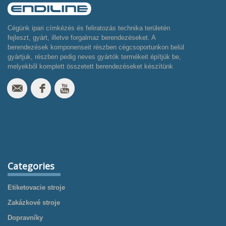
Cégünk ipari címkézés és feliratozás technika területén
fejleszt, gyárt, illetve forgalmaz berendezéseket. A
berendezések komponenseit részben cégcsoportunkon belül
gyártjuk, részben pedig neves gyártók termékeit építjük be,
melyekből komplett összetett berendezéseket készítünk
Categories
Etiketovacie stroje
Zakázkové stroje
Dopravníky