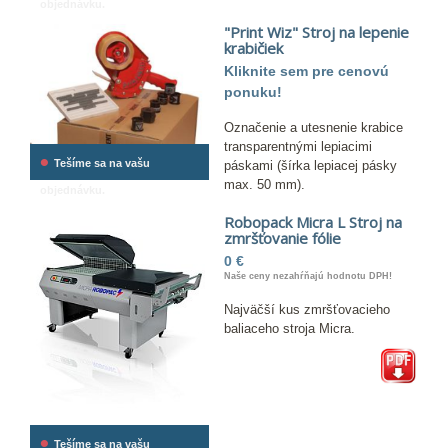
objednávku.
"Print Wiz" Stroj na lepenie
krabičiek
Kliknite sem pre cenovú
ponuku!
Označenie a utesnenie krabice
transparentnými lepiacimi
•
Tešíme sa na vašu
páskami (šírka lepiacej pásky
max. 50 mm).
objednávku.
Robopack Micra L Stroj na
zmršťovanie fólie
0 €
Naše ceny nezahŕňajú hodnotu DPH!
Najväčší kus zmršťovacieho
baliaceho stroja Micra.
•
Tešíme sa na vašu