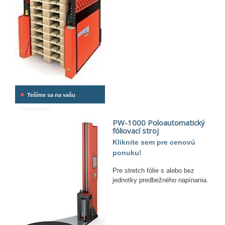
•
Tešíme sa na vašu
objednávku.
PW-1000 Poloautomatický
fóliovací stroj
Kliknite sem pre cenovú
ponuku!
Pre stretch fólie s alebo bez
jednotky predbežného napínania.