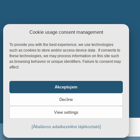
Cookie usage consent management
Užitočné odkazy
To provide you with the best experience, we use technologies
such as cookies to store and/or access device data . If consents to
Hlavná stránka
these technologies, we may process information on this site such
as browsing behavior or unique identifiers. Failure to consent may
Produkty
affect.
Referencie
Vedomostná základňa
Akceptujem
Functional
Always on
Obchodné pravidlá
Decline
kontakty
Statistics
View settings
Marketing
[Általános adatkezelési tájékoztató]
Endiline - Všetky práva vyhradené. 2026