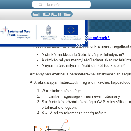
Nyitólap
Tudástár
Tudástár
1.Hogyan határozom meg a címke méreteit?
A következő információkat kell tudnunk a méret megállapít
A címkét mekkora felületre kívánjuk felhelyezni?
A címkén milyen mennyiségű adatot akarunk feltünte
A nyomtatónk milyen méretű címkét tud kezelni?
Amennyiben ezeknél a paramétereknél szüksége van segíts
A 3. ábra alapján határozzuk meg a címkékhez kapcsolódó
W = címke szélessége
H = címke magassága - más néven futásirány
S = A címkék közötti távolság a GAP. A leszállított
értelmezhető legyen.
X = A teljes tekercsszélesség mérete