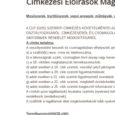
Címkézési Előírások Ma
Mosószerek, tisztítószerek, vegyi anyagok, műtrágyák,
A CLP (GHS) SZERINTI CÍMKÉZÉS KÖVETELMÉNYEI A
OSZTÁLYOZÁSÁRÓL, CÍMKÉZÉSÉRŐL ÉS CSOMAGOLÁSÁ
1907/2006/EK RENDELET MÓDOSÍTÁSÁRÓL
A címke tartalma:
A veszélyesként besorolt és csomagolásban elhelyezett any
a) a szállító(k) neve, címe és telefonszáma;
b) a lakosságnak szánt, csomagban lévő anyag vagy keve
c) a 18. cikkben meghatározott termékazonosítók;
d) adott esetben a 19. cikk szerinti, veszélyt jelző piktogra
e) adott esetben a 20. cikk szerinti figyelmeztetések;
f) adott esetben a 21. cikk szerinti figyelmeztető mondatok;
g) adott esetben a 22. cikk szerinti, megfelelő óvintézked
h) adott esetben a 25. cikk szerinti kiegészítő információs
A címkét azon tagállam(ok) hivatalos nyelvén (nyelvein) k
rendelkezik (rendelkeznek).
A szállítók a tagállamok által megkövetelteknél több nyelve
Termékazonosítók(18.cikk)