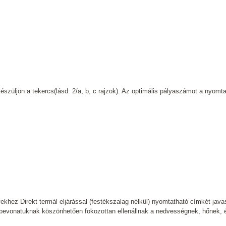
észüljön a tekercs(lásd: 2/a, b, c rajzok). Az optimális pályaszámot a nyomt
khez Direkt termál eljárással (festékszalag nélkül) nyomtatható címkét java
 bevonatuknak köszönhetően fokozottan ellenállnak a nedvességnek, hőnek, 