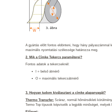
A gyártás előtt fontos eldönteni, hogy hány pályaszámmal k
maximális nyomtatási szélessége határozza meg.
2. Mik a Címke Tekercs paraméterei?
Fontos adatok a tekercseknél:
I = belső átmérő
O = maximális tekercsátmérő
3. Hogyan tudom kiválasztani a címke alapanyagát?
Thermo Transzfer:
Száraz, normál hőmérsékleti körülménye
Termo Top típusok képviselik a legjobb minőséget, melyek
Előnyei: