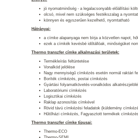
jó nyomatminőség - a legalacsonyabb előállítási köl
olcsó, mivel nem szükséges festékszalag a nyomta
könnyen és egyszerűen kezelhető, nyomtatható
Hátrányai:
a címke alapanyaga nem bírja a közvetlen napot, hő
ezek a címkék kevésbé időtállóak, minőségüket normá
Thermo transzfer címke alkalmazási területek:
Termékleírás feltüntetése
Vonalkód jelölése
Nagy mennyiségű címkézés esetén normál raktári fe
Boríték címkézés, postai címkézés
Gyártási folyamatkövetés-vonalkódos alkatrészjelöl
Laboratóriumi címkézés
Logisztikai címkézés
Raklap azonosítás címkével
Rövid távú címkézési feladatok (küldemény címkéz
Hűtőházi címkézés, Fagyasztott termékek címkézése
Thermo transzfer címke típusai:
Thermo-ECO
Thermo-SEMI