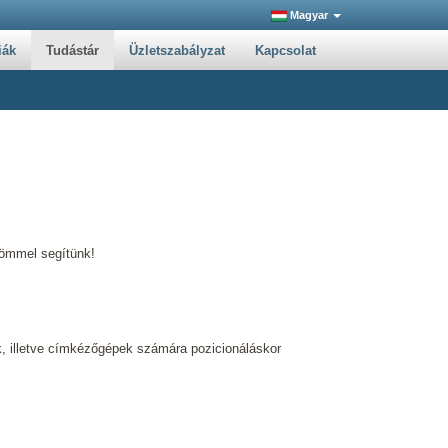
Magyar
iák
Tudástár
Üzletszabályzat
Kapcsolat
römmel segítünk!
ók, illetve címkézőgépek számára pozicionáláskor