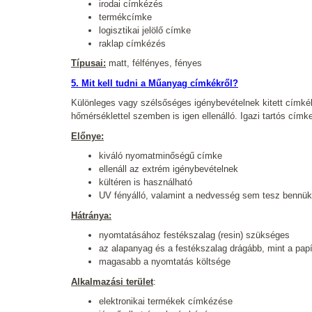
irodai címkézés
termékcímke
logisztikai jelölő címke
raklap címkézés
Típusai:
matt, félfényes, fényes
5. Mit kell tudni a Műanyag címkékről?
Különleges vagy szélsőséges igénybevételnek kitett címké
hőmérséklettel szemben is igen ellenálló. Igazi tartós címke 
Előnye:
kiváló nyomatminőségű címke
ellenáll az extrém igénybevételnek
kültéren is használható
UV fényálló, valamint a nedvesség sem tesz bennük
Hátránya:
nyomtatásához festékszalag (resin) szükséges
az alapanyag és a festékszalag drágább, mint a pap
magasabb a nyomtatás költsége
Alkalmazási terület
:
elektronikai termékek címkézése