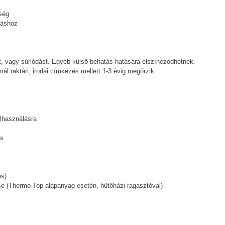
tség
táshoz
t, vagy súrlódást. Egyéb külső behatás hatására elszíneződhetnek.
l raktári, irodai címkézés mellett 1-3 évig megőrzik
lhasználásra
és
és)
 (Thermo-Top alapanyag esetén, hűtőházi ragasztóval)