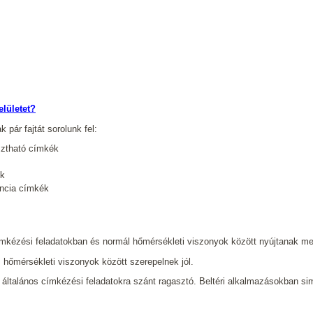
elületet?
 pár fajtát sorolunk fel:
sztható címkék
ék
ancia címkék
címkézési feladatokban és normál hőmérsékleti viszonyok között nyújtanak m
 hőmérsékleti viszonyok között szerepelnek jól.
 általános címkézési feladatokra szánt ragasztó. Beltéri alkalmazásokban si