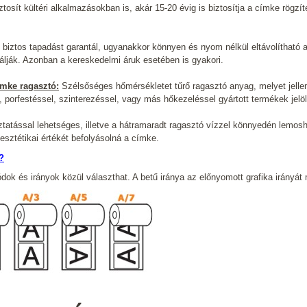
tosít kültéri alkalmazásokban is, akár 15-20 évig is biztosítja a címke rögzít
biztos tapadást garantál, ugyanakkor könnyen és nyom nélkül eltávolítható a
álják. Azonban a kereskedelmi áruk esetében is gyakori.
ímke ragasztó:
Szélsőséges hőmérsékletet tűrő ragasztó anyag, melyet jellem
porfestéssel, szinterezéssel, vagy más hőkezeléssel gyártott termékek jelö
áztatással lehetséges, illetve a hátramaradt ragasztó vízzel könnyedén lemo
sztétikai értékét befolyásolná a címke.
?
k és irányok közül választhat. A betű iránya az előnyomott grafika irányát 