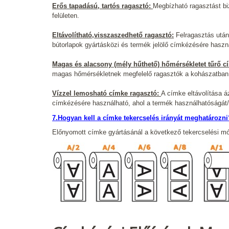
Erős tapadású, tartós ragasztó:
Megbízható ragasztást biz
felületen.
Eltávolítható,visszaszedhető ragasztó:
Felragasztás után 
bútorlapok gyártásközi és termék jelölő címkézésére haszn
Magas és alacsony (mély hűthető) hőmérsékletet tűrő c
magas hőmérsékletnek megfelelő ragasztók a kohászatban, 
Vízzel lemosható címke ragasztó:
A címke eltávolítása 
címkézésére használható, ahol a termék használhatóságát/e
7.Hogyan kell a címke tekercselés irányát meghatározni
Előnyomott címke gyártásánál a következő tekercselési módo