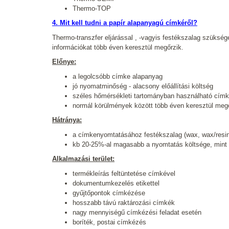
Thermo-TOP
4. Mit kell tudni a papír alapanyagú címkéről?
Thermo-transzfer eljárással , -vagyis festékszalag szüksé
információkat több éven keresztül megőrzik.
Előnye:
a legolcsóbb címke alapanyag
jó nyomatminőség - alacsony előállítási költség
széles hőmérsékleti tartományban használható cím
normál körülmények között több éven keresztül megőr
Hátránya:
a címkenyomtatásához festékszalag (wax, wax/resi
kb 20-25%-al magasabb a nyomtatás költsége, mint 
Alkalmazási terület:
termékleírás feltüntetése címkével
dokumentumkezelés etikettel
gyűjtőpontok címkézése
hosszabb távú raktározási címkék
nagy mennyiségű címkézési feladat esetén
boríték, postai címkézés