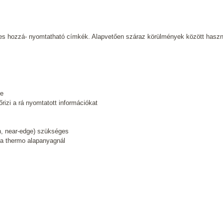
ges hozzá- nyomtatható címkék. Alapvetően száraz körülmények között haszná
ke
izi a rá nyomtatott információkat
n, near-edge) szükséges
a thermo alapanyagnál