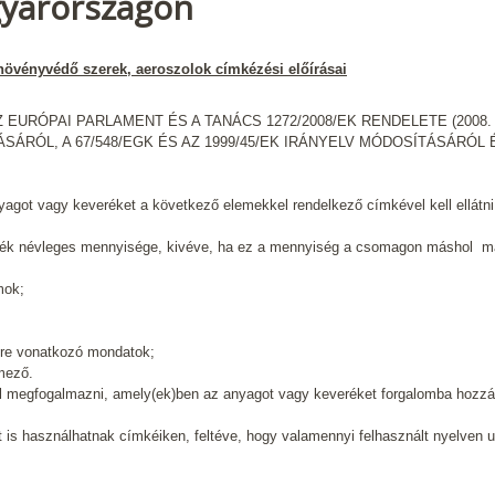
gyarországon
 növényvédő szerek, aeroszolok címkézési előírásai
Z EURÓPAI PARLAMENT ÉS A TANÁCS 1272/2008/EK RENDELETE (200
RÓL, A 67/548/EGK ÉS AZ 1999/45/EK IRÁNYELV MÓDOSÍTÁSÁRÓL 
agot vagy keveréket a következő elemekkel rendelkező címkével kell ellátni
rék névleges mennyisége, kivéve, ha ez a mennyiség a csomagon máshol
m
mok;
ésre vonatkozó mondatok;
 mező.
ell megfogalmazni, amely(ek)ben az anyagot vagy keveréket forgalomba hozzá
t is használhatnak címkéiken, feltéve, hogy valamennyi felhasznált nyelven u