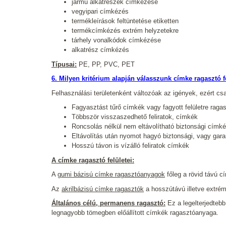
jármű alkatrészek címkézése
vegyipari címkézés
termékleírások feltüntetése etiketten
termékcímkézés extrém helyzetekre
tárhely vonalkódok címkézése
alkatrész címkézés
Típusai:
PE, PP, PVC, PET
6. Milyen kritérium alapján válasszunk címke ragasztó f
Felhasználási területenként változóak az igények, ezért csak
Fagyasztást tűrő címkék vagy fagyott felületre raga
Többször visszaszedhető feliratok, címkék
Roncsolás nélkül nem eltávolítható biztonsági címk
Eltávolítás után nyomot hagyó biztonsági, vagy gar
Hosszú távon is vízálló feliratok címkék
A címke ragasztó felületei:
A
gumi bázisú címke ragasztóanyagok
főleg a rövid távú 
Az
akrilbázisú címke ragasztók
a hosszútávú illetve extrém
Általános célú, permanens ragasztó:
Ez a legelterjedtebb
legnagyobb tömegben előállított címkék ragasztóanyaga.