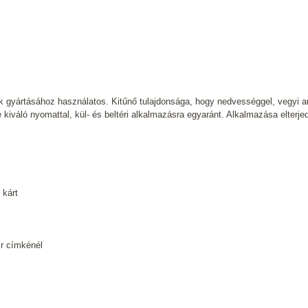
k gyártásához használatos. Kitűnő tulajdonsága, hogy nedvességgel, vegyi a
kiváló nyomattal, kül- és beltéri alkalmazásra egyaránt. Alkalmazása elterjedt 
 kárt
ír címkénél