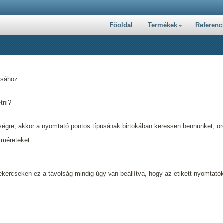
Főoldal
Termékek
Referenc
ásához:
tni?
égre, akkor a nyomtató pontos típusának birtokában keressen bennünket, ö
 méreteket:
 tekercseken ez a távolság mindig úgy van beállítva, hogy az etikett nyomtat