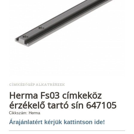
CÍMKÉZŐGÉP ALKATRÉSZEK
Herma Fs03 címkeköz
érzékelő tartó sín 647105
Cikkszám: Herma
Árajánlatért kérjük kattintson ide!