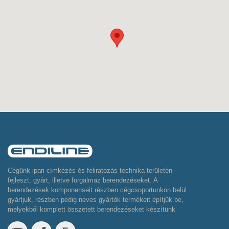
Cégünk ipari címkézés és feliratozás technika területén
fejleszt, gyárt, illetve forgalmaz berendezéseket. A
berendezések komponenseit részben cégcsoportunkon belül
gyártjuk, részben pedig neves gyártók termékeit építjük be,
melyekből komplett összetett berendezéseket készítünk