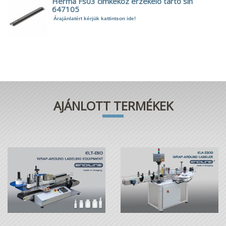
Herma Fs03 címkeköz érzékelő tartó sín
647105
Árajánlatért kérjük kattintson ide!
AJÁNLOTT TERMÉKEK