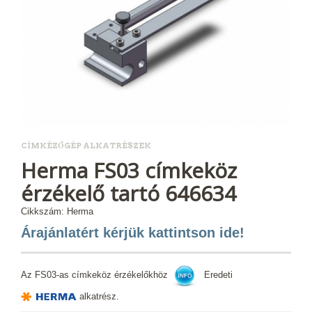
CÍMKÉZŐGÉP ALKATRÉSZEK
Herma FS03 címkeköz
érzékelő tartó 646634
Cikkszám: Herma
Árajánlatért kérjük kattintson ide!
Az FS03-as címkeköz érzékelőkhöz
Eredeti
alkatrész.