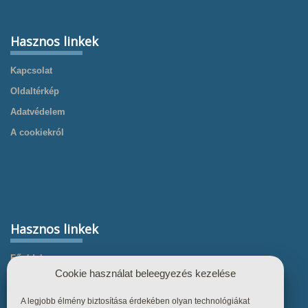
Hasznos linkek
Kapcsolat
Oldaltérkép
Adatvédelem
A cookiekról
Hasznos linkek
Főoldal
Cookie használat beleegyezés kezelése
Termékek
Referenciák
A legjobb élmény biztosítása érdekében olyan technológiákat