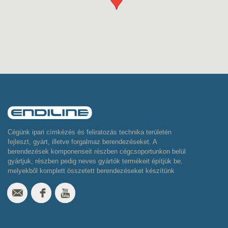
Cégünk ipari címkézés és feliratozás technika területén
fejleszt, gyárt, illetve forgalmaz berendezéseket. A
berendezések komponenseit részben cégcsoportunkon belül
gyártjuk, részben pedig neves gyártók termékeit építjük be,
melyekből komplett összetett berendezéseket készítünk