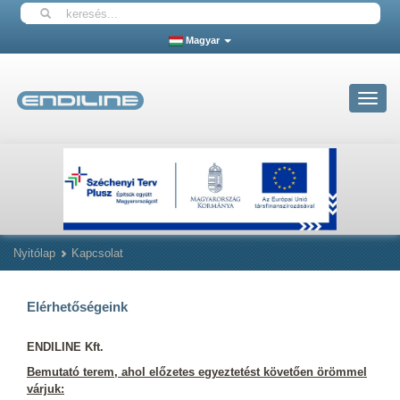
Magyar
Toggle
navigat
Nyitólap
Kapcsolat
Elérhetőségeink
ENDILINE Kft.
Bemutató terem, ahol előzetes egyeztetést követően örömmel
várjuk: