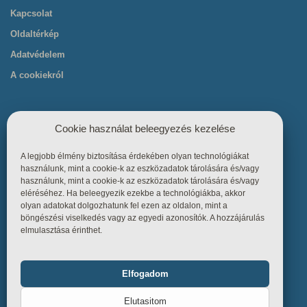
Kapcsolat
Oldaltérkép
Adatvédelem
A cookiekról
Cookie használat beleegyezés kezelése
A legjobb élmény biztosítása érdekében olyan technológiákat
Hasznos linkek
használunk, mint a cookie-k az eszközadatok tárolására és/vagy
használunk, mint a cookie-k az eszközadatok tárolására és/vagy
eléréséhez. Ha beleegyezik ezekbe a technológiákba, akkor
Főoldal
olyan adatokat dolgozhatunk fel ezen az oldalon, mint a
böngészési viselkedés vagy az egyedi azonosítók. A hozzájárulás
Termékek
elmulasztása érinthet.
Referenciák
Tudástár
Elfogadom
Funkcionális
Mindig bekapcsolva
Üzletszabályzat
Elutasitom
Kapcsolat