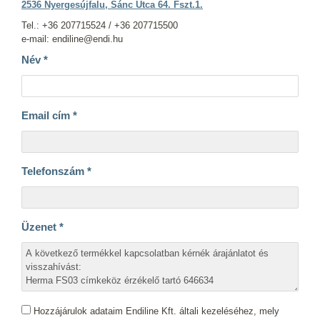
2536 Nyergesújfalu, Sánc Utca 64. Fszt.1.
Tel.: +36 207715524 / +36 207715500
e-mail: endiline@endi.hu
Név
*
Email cím
*
Telefonszám
*
Üzenet
*
Hozzájárulok adataim Endiline Kft. általi kezeléséhez, mely