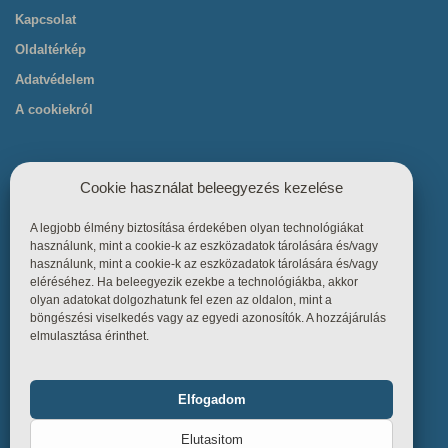
Kapcsolat
Oldaltérkép
Adatvédelem
A cookiekról
Cookie használat beleegyezés kezelése
A legjobb élmény biztosítása érdekében olyan technológiákat
Hasznos linkek
használunk, mint a cookie-k az eszközadatok tárolására és/vagy
használunk, mint a cookie-k az eszközadatok tárolására és/vagy
eléréséhez. Ha beleegyezik ezekbe a technológiákba, akkor
Főoldal
olyan adatokat dolgozhatunk fel ezen az oldalon, mint a
böngészési viselkedés vagy az egyedi azonosítók. A hozzájárulás
Termékek
elmulasztása érinthet.
Referenciák
Tudástár
Elfogadom
Funkcionális
Mindig bekapcsolva
Üzletszabályzat
Elutasitom
Kapcsolat