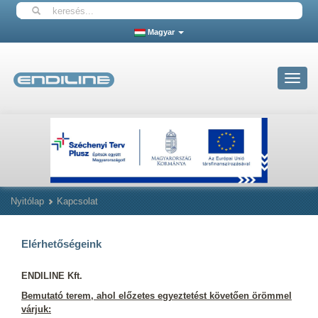
Magyar
Toggle
navigat
Nyitólap
Kapcsolat
Elérhetőségeink
ENDILINE Kft.
Bemutató terem, ahol előzetes egyeztetést követően örömmel
várjuk: