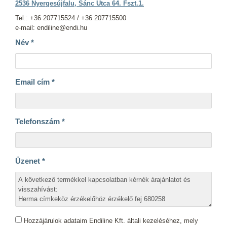
2536 Nyergesújfalu, Sánc Utca 64. Fszt.1.
Tel.: +36 207715524 / +36 207715500
e-mail: endiline@endi.hu
Név
*
Email cím
*
Telefonszám
*
Üzenet
*
Hozzájárulok adataim Endiline Kft. általi kezeléséhez, mely