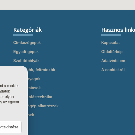
Kategóriák
Hasznos link
Címkézőgépek
Kapcsolat
Egyedi gépek
Oldaltérkép
Szállítópályák
Adatvédelem
Nyomtatók, feliratozók
A cookiekról
Kellékanyagok
nt a cookie-
Szolgáltatások
adatok
Csomagolástechnika
kor olyan
gy az egyedi
Cimkézőgép alkatrészek
Töltőgépek
egtekintése
csolva