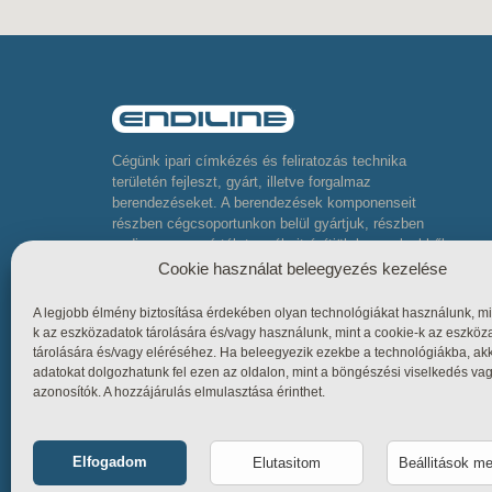
Cégünk ipari címkézés és feliratozás technika
területén fejleszt, gyárt, illetve forgalmaz
berendezéseket. A berendezések komponenseit
részben cégcsoportunkon belül gyártjuk, részben
pedig neves gyártók termékeit építjük be, melyekből
komplett összetett berendezéseket készítünk
Cookie használat beleegyezés kezelése
A legjobb élmény biztosítása érdekében olyan technológiákat használunk, mi
k az eszközadatok tárolására és/vagy használunk, mint a cookie-k az eszköz
tárolására és/vagy eléréséhez. Ha beleegyezik ezekbe a technológiákba, ak
adatokat dolgozhatunk fel ezen az oldalon, mint a böngészési viselkedés va
azonosítók. A hozzájárulás elmulasztása érinthet.
Elfogadom
Elutasitom
Beállitások m
Funkcionális
Mindig bekap