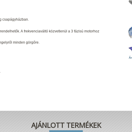
g csapágyházban.
endelhetők. A frekvenciaváltó közvetlenül a 3 fázisú motorhoz
ngelyről minden görgőre.
Ár
.
AJÁNLOTT TERMÉKEK