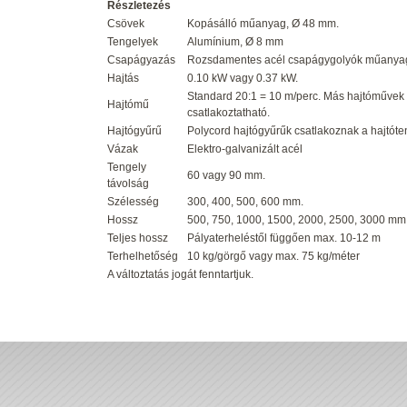
Részletezés
Csövek
Kopásálló műanyag, Ø 48 mm.
Tengelyek
Alumínium, Ø 8 mm
Csapágyazás
Rozsdamentes acél csapágygolyók műanya
Hajtás
0.10 kW vagy 0.37 kW.
Standard 20:1 = 10 m/perc. Más hajtóművek r
Hajtómű
csatlakoztatható.
Hajtógyűrű
Polycord hajtógyűrűk csatlakoznak a hajtóte
Vázak
Elektro-galvanizált acél
Tengely
60 vagy 90 mm.
távolság
Szélesség
300, 400, 500, 600 mm.
Hossz
500, 750, 1000, 1500, 2000, 2500, 3000 mm
Teljes hossz
Pályaterheléstől függően max. 10-12 m
Terhelhetőség
10 kg/görgő vagy max. 75 kg/méter
A változtatás jogát fenntartjuk.