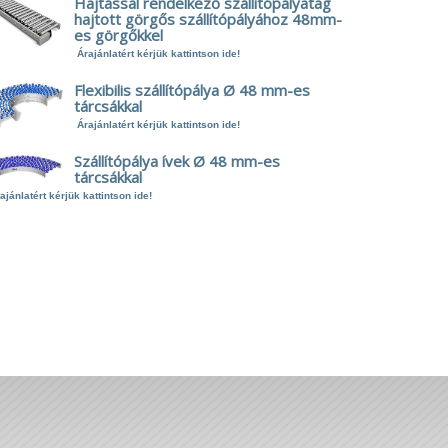
Hajtással rendelkező szállítópályatag
hajtott görgős szállítópályához 48mm-
es görgőkkel
Árajánlatért kérjük kattintson ide!
Flexibilis szállítópálya Ø 48 mm-es
tárcsákkal
Árajánlatért kérjük kattintson ide!
Szállítópálya ívek Ø 48 mm-es
tárcsákkal
ajánlatért kérjük kattintson ide!