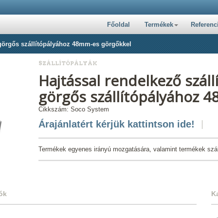
Főoldal
Termékek
Referenc
t görgős szállítópályához 48mm-es görgőkkel
SZÁLLÍTÓPÁLYÁK
Hajtással rendelkező száll
görgős szállítópályához 
Cikkszám: Soco System
Árajánlatért kérjük kattintson ide!
Termékek egyenes irányú mozgatására, valamint termékek szállí
ók
K