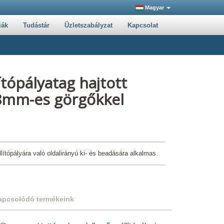
Magyar
iák
Tudástár
Üzletszabályzat
Kapcsolat
ítópályatag hajtott
48mm-es görgőkkel
tópályára való oldalirányú ki- és beadására alkalmas.
apcsolódó termékeink