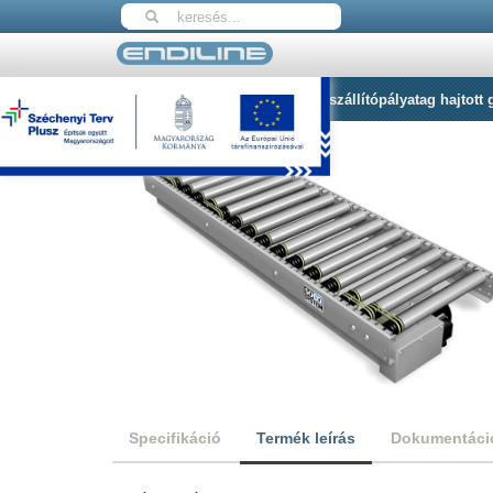
Nyitólap
Hajtással rendelkező szállítópályatag hajtot
Specifikáció
Termék leírás
Dokumentáci