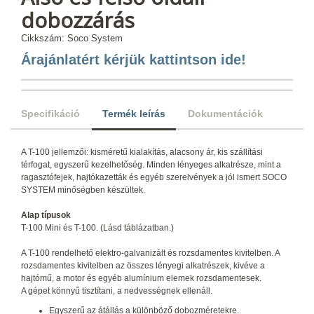
dobozzárás
Cikkszám: Soco System
Árajánlatért kérjük kattintson ide!
Specifikáció
Termék leírás
Dokumentációk
A T-100 jellemzői: kisméretű kialakítás, alacsony ár, kis szállítási
térfogat, egyszerű kezelhetőség. Minden lényeges alkatrésze, mint a
ragasztófejek, hajtókazetták és egyéb szerelvények a jól ismert SOCO
SYSTEM minőségben készültek.
Alap típusok
T-100 Mini és T-100. (Lásd táblázatban.)
A T-100 rendelhető elektro-galvanizált és rozsdamentes kivitelben. A
rozsdamentes kivitelben az összes lényegi alkatrészek, kivéve a
hajtómű, a motor és egyéb alumínium elemek rozsdamentesek.
A gépet könnyű tisztítani, a nedvességnek ellenáll.
Egyszerű az átállás a különböző dobozméretekre.