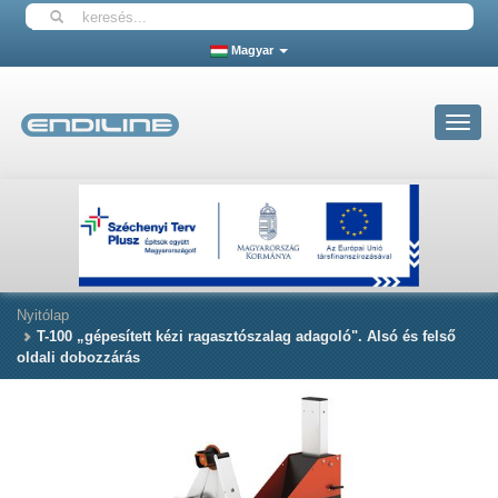
Magyar
Toggle
navigat
Nyitólap
T-100 „gépesített kézi ragasztószalag adagoló". Alsó és felső
oldali dobozzárás