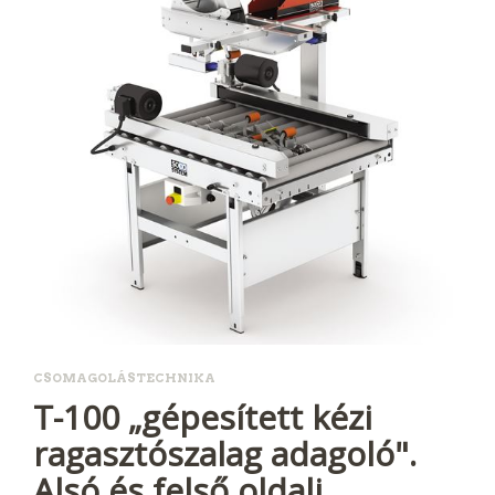
CSOMAGOLÁSTECHNIKA
T-100 „gépesített kézi
ragasztószalag adagoló".
Alsó és felső oldali