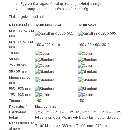
Egyszerű a ragasztószalag és a ragasztófej cseréje.
Alacsony karbantartási és alkatrész költség.
Elektro-galvanizált acél
Részletezés
T-100 Mini 3-5-9
T-100 5-5-9
Max. H x Sz x M
x 350 x 505
x 520 x 505
mm
Min. H x Sz x M
160 x 105 x 110
160 x 90 x 90/130**
mm
70 mm
50 mm
25 - 30 mm
38 - 50 mm
Magasság 50
mm
950 - 635 mm
700 - 510 mm
Tömeg kg
140
150
Kapacitás *
Max. 30/ min.
Elektromos
3 x 230/400 V, 50-60 Hz vagy 3 x 415/460 V, 50-60 Hz,
betáp
teljesítmény: 0,3 kW. Egyéb kialakítás megrendelésre.
Ragasztószalag
T-100 Mini: max. 360 mm. T-100: max. 370 mm.
átmérő