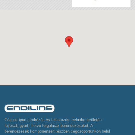
Cégünk ipari címkézés és feliratozás technika területén
fejleszt, gyárt, illetve forgalmaz berendezéseket. A
berendezések komponenseit részben cégcsoportunkon belül