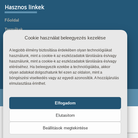
Hasznos linkek
Főoldal
Termékek
Cookie használat beleegyezés kezelése
Referenciák
Tudástár
A legjobb élmény biztosítása érdekében olyan technológiákat
használunk, mint a cookie-k az eszközadatok tárolására és/vagy
Üzletszabályzat
használunk, mint a cookie-k az eszközadatok tárolására és/vagy
Kapcsolat
eléréséhez. Ha beleegyezik ezekbe a technológiákba, akkor
olyan adatokat dolgozhatunk fel ezen az oldalon, mint a
böngészési viselkedés vagy az egyedi azonosítók. A hozzájárulás
elmulasztása érinthet.
Endiline - Minden jog fenntartva. © 2026
Elfogadom
Funkcionális
Mindig bekapcsolva
Elutasitom
Statisztika
Beállitások megtekintése
Marketing