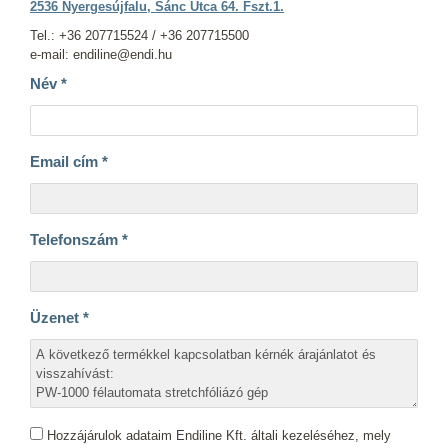
2536 Nyergesújfalu, Sánc Utca 64. Fszt.1.
Tel.: +36 207715524 / +36 207715500
e-mail: endiline@endi.hu
Név
*
Email cím
*
Telefonszám
*
Üzenet
*
Hozzájárulok adataim Endiline Kft. általi kezeléséhez, mely