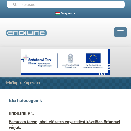
Magyar
Toggle
navigat
Nyitólap
Kapcsolat
Elérhetőségeink
ENDILINE Kft.
Bemutató terem, ahol előzetes egyeztetést követően örömmel
várjuk: