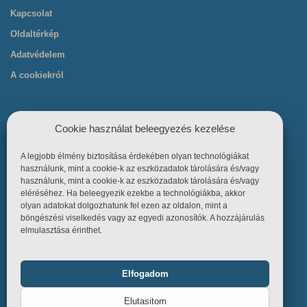
Kapcsolat
Oldaltérkép
Adatvédelem
A cookiekról
Cookie használat beleegyezés kezelése
A legjobb élmény biztosítása érdekében olyan technológiákat
Hasznos linkek
használunk, mint a cookie-k az eszközadatok tárolására és/vagy
használunk, mint a cookie-k az eszközadatok tárolására és/vagy
eléréséhez. Ha beleegyezik ezekbe a technológiákba, akkor
Főoldal
olyan adatokat dolgozhatunk fel ezen az oldalon, mint a
böngészési viselkedés vagy az egyedi azonosítók. A hozzájárulás
Termékek
elmulasztása érinthet.
Referenciák
Tudástár
Elfogadom
Funkcionális
Mindig bekapcsolva
Üzletszabályzat
Elutasitom
Kapcsolat