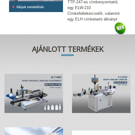
TTP-247-es címkenyomtatót,
•
Várjuk rendelését.
egy ELW-210
Címkefeltekercselőt, valamint
egy ELH címketartó állványt.
AJÁNLOTT TERMÉKEK