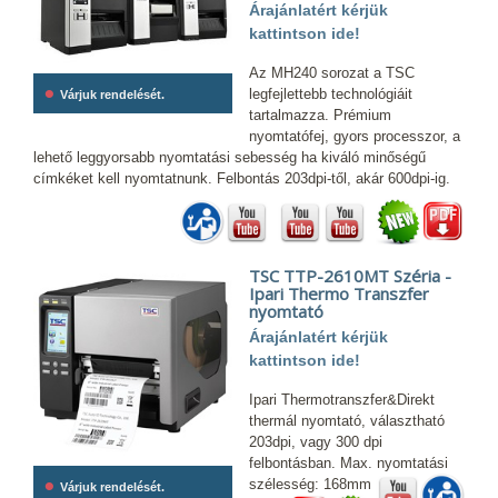
Árajánlatért kérjük
kattintson ide!
Az MH240 sorozat a TSC
•
legfejlettebb technológiáit
Várjuk rendelését.
tartalmazza. Prémium
nyomtatófej, gyors processzor, a
lehető leggyorsabb nyomtatási sebesség ha kiváló minőségű
címkéket kell nyomtatnunk. Felbontás 203dpi-től, akár 600dpi-ig.
TSC TTP-2610MT Széria -
Ipari Thermo Transzfer
nyomtató
Árajánlatért kérjük
kattintson ide!
Ipari Thermotranszfer&Direkt
thermál nyomtató, választható
203dpi, vagy 300 dpi
felbontásban. Max. nyomtatási
•
szélesség: 168mm
Várjuk rendelését.