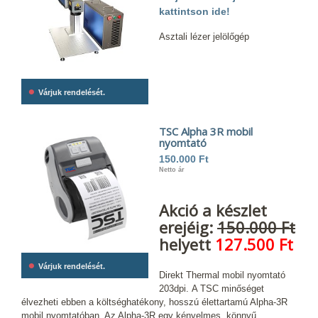
kattintson ide!
Asztali lézer jelölőgép
•
Várjuk rendelését.
TSC Alpha 3R mobil
nyomtató
150.000 Ft
Netto ár
Akció a készlet
erejéig:
150.000 Ft
helyett
127.500 Ft
•
Várjuk rendelését.
Direkt Thermal mobil nyomtató
203dpi. A TSC minőséget
élvezheti ebben a költséghatékony, hosszú élettartamú Alpha-3R
mobil nyomtatóban. Az Alpha-3R egy kényelmes, könnyű