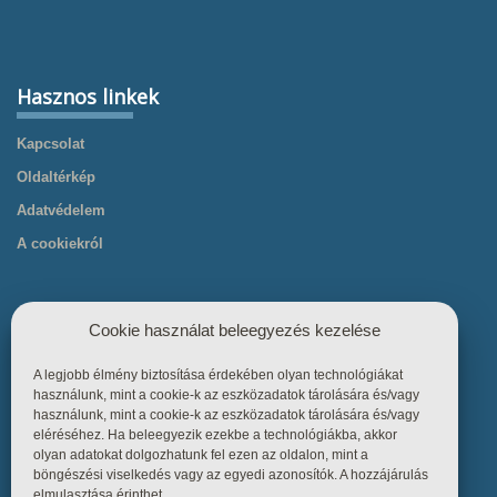
Hasznos linkek
Kapcsolat
Oldaltérkép
Adatvédelem
A cookiekról
Cookie használat beleegyezés kezelése
A legjobb élmény biztosítása érdekében olyan technológiákat
Hasznos linkek
használunk, mint a cookie-k az eszközadatok tárolására és/vagy
használunk, mint a cookie-k az eszközadatok tárolására és/vagy
eléréséhez. Ha beleegyezik ezekbe a technológiákba, akkor
Főoldal
olyan adatokat dolgozhatunk fel ezen az oldalon, mint a
böngészési viselkedés vagy az egyedi azonosítók. A hozzájárulás
Termékek
elmulasztása érinthet.