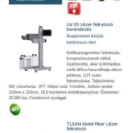
UV 05 Lézer feliratozó
berendezés
Árajánlatért kérjük
kattintson ide!
Kellékanyagmentes feliratozás,
kompromisszumok nélkül.
Gyártósorba, akár szállítópálya
mellé állítva használhatja dátum
jelölésre, LOT szám
feliratozásara. Teljesítmény:
5W, Lézerforrás: JPT, Hűtési mód: Vízhűtés, Jelölési terület:
110mm x 110mm, 10,0 hüvelykes érintőképernyővel, Élettartam:
20 000 óra, Füstelszívó eységgel
TL30M Mobil Fiber Lézer
feliratozó