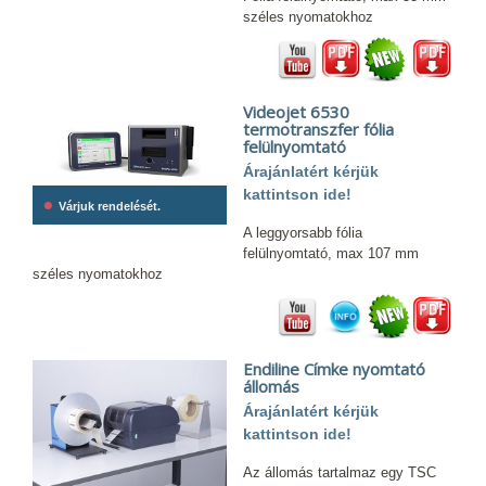
széles nyomatokhoz
Videojet 6530
termotranszfer fólia
felülnyomtató
Árajánlatért kérjük
kattintson ide!
•
Várjuk rendelését.
A leggyorsabb fólia
felülnyomtató, max 107 mm
széles nyomatokhoz
Endiline Címke nyomtató
állomás
Árajánlatért kérjük
kattintson ide!
Az állomás tartalmaz egy TSC