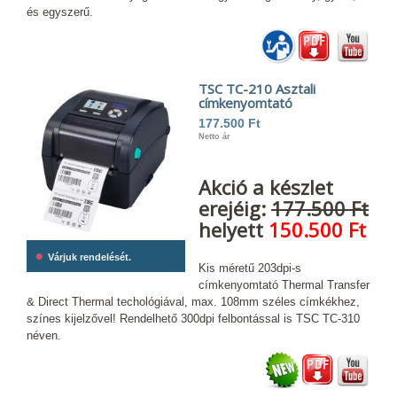
és egyszerű.
TSC TC-210 Asztali
címkenyomtató
177.500 Ft
Netto ár
Akció a készlet
erejéig:
177.500 Ft
helyett
150.500 Ft
•
Várjuk rendelését.
Kis méretű 203dpi-s
címkenyomtató Thermal Transfer
& Direct Thermal techológiával, max. 108mm széles címkékhez,
színes kijelzővel! Rendelhető 300dpi felbontással is TSC TC-310
néven.