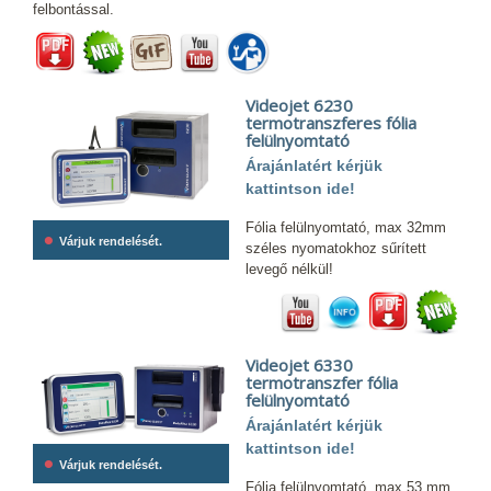
felbontással.
Videojet 6230
termotranszferes fólia
felülnyomtató
Árajánlatért kérjük
kattintson ide!
Fólia felülnyomtató, max 32mm
•
Várjuk rendelését.
széles nyomatokhoz sűrített
levegő nélkül!
Videojet 6330
termotranszfer fólia
felülnyomtató
Árajánlatért kérjük
kattintson ide!
•
Várjuk rendelését.
Fólia felülnyomtató, max 53 mm