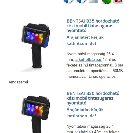
BENTSAI B35 hordozható
kézi mobil tintasugaras
nyomtató
Árajánlatért kérjük
kattintson ide!
Nyomtatási magasság 25,4
mm,
alkoholbázisú
42ml-es
fekete színű tintapatronnal, 8 óra
akkumulátor kapacitással, 50MB
memóriával, Linux operációs
rendszerrel
BENTSAI B30 hordozható
kézi mobil tintasugaras
nyomtató
Árajánlatért kérjük
kattintson ide!
Nyomtatási magasság 25,4
mm,
vízbázisú
42ml-es fekete