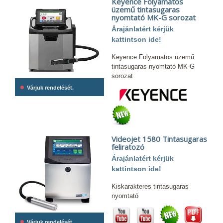
Keyence Folyamatos
üzemű tintasugaras
nyomtató MK-G sorozat
Árajánlatért kérjük
kattintson ide!
Keyence Folyamatos üzemű
tintasugaras nyomtató MK-G
sorozat
•
Várjuk rendelését.
Videojet 1580 Tintasugaras
feliratozó
Árajánlatért kérjük
kattintson ide!
Kiskarakteres tintasugaras
nyomtató
•
Várjuk rendelését.