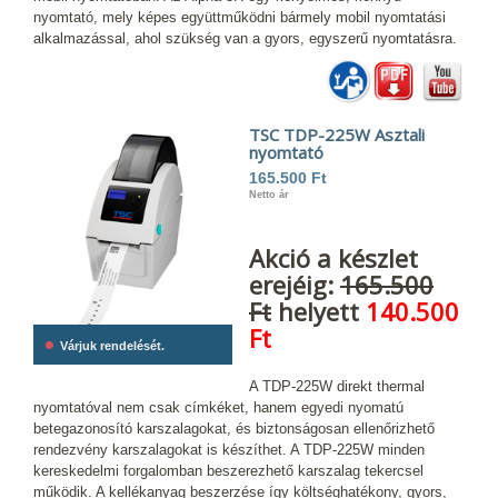
nyomtató, mely képes együttműködni bármely mobil nyomtatási
alkalmazással, ahol szükség van a gyors, egyszerű nyomtatásra.
TSC TDP-225W Asztali
nyomtató
165.500 Ft
Netto ár
Akció a készlet
erejéig:
165.500
Ft
helyett
140.500
Ft
•
Várjuk rendelését.
A TDP-225W direkt thermal
nyomtatóval nem csak címkéket, hanem egyedi nyomatú
betegazonosító karszalagokat, és biztonságosan ellenőrizhető
rendezvény karszalagokat is készíthet. A TDP-225W minden
kereskedelmi forgalomban beszerezhető karszalag tekercsel
működik. A kellékanyag beszerzése így költséghatékony, gyors,