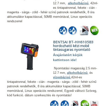
12.7 mm,
alkoholbázisú
, 42ml-
es tintapatronnal, fekete - cián -
magenta - sárga - zöld - fehér színű patronok rendelhetők, 8 óra
akkumulátor kapacitással, 50MB memóriával, Linux operációs
rendszerrel
BENTSAI BT-HH6105B3
hordozható kézi mobil
tintasugaras nyomtató
Árajánlatért kérjük
kattintson ide!
Nyomtatási magasság 2.5 mm-
12.7 mm,
alkoholbázisú
, és
vízesbázisú
42ml-es
tintapatronnal, fekete - cián - magenta - sárga - zöld - fehér színű
patronok rendelhetők, 8 óra akkumulátor kapacitással, 50MB
memóriával, Linux operációs rendszerrel, Egyedi változó Szöveg,
kód funkció. dátum szerkesztés és nyomtatás!