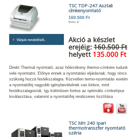
TSC TDP-247 Asztali
címkenyomtató
160.500 Ft
Netto ár
Akció a készlet
•
Várjuk rendelését.
erejéig:
160.500 Ft
helyett
135.000 Ft
Direkt Thermal nyomtató, azaz hőérzékeny thermo-címkére tudunk
vele nyomtatni. Előnye ennek a nyomtatási eljárásnak, hogy nincs
szükség hozzá festékszalagra. Közvetlen termo-nyomtatás esetén
a nyomtatófej nagyobb igénybevételnek van kitéve, mint
festékszalagosnál, így különösen fontos az optimális címketípus
kiválasztása, valamint a nyomtatófej rendszeres tisztítása
TSC MH 240 Ipari
thermotranszfer nyomtató
széria