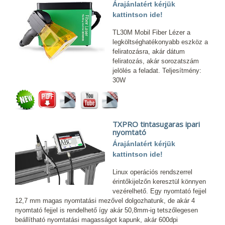
Árajánlatért kérjük
kattintson ide!
TL30M Mobil Fiber Lézer a
legköltséghatékonyabb eszköz a
feliratozásra, akár dátum
feliratozás, akár sorozatszám
jelölés a feladat. Teljesítmény:
30W
TXPRO tintasugaras ipari
nyomtató
Árajánlatért kérjük
kattintson ide!
Linux operációs rendszerrel
érintőkijelzőn keresztül könnyen
vezérelhető. Egy nyomtató fejjel
12,7 mm magas nyomtatási mezővel dolgozhatunk, de akár 4
nyomtató fejjel is rendelhető így akár 50,8mm-ig tetszőlegesen
beállítható nyomtatási magasságot kapunk, akár 600dpi