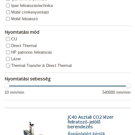
Ipari feliratozástechnika
Mobil címkenyomtató
Mobil feliratozó
Nyomtatási mód
CIJ
Direct Thermal
HP patronos feliratozás
Lézer
Thermal Transfer & Direct Thermal
Nyomtatási sebesség
10 mm/min
540000 mm/min
JC40 Asztali CO2 lézer
feliratozó-jelölő
berendezés
Árajánlatért kérjük