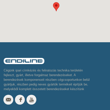
Cégünk ipari címkézés és feliratozás technika területén
fejleszt, gyárt, illetve forgalmaz berendezéseket. A
berendezések komponenseit részben cégcsoportunkon belül
gyártjuk, részben pedig neves gyártók termékeit építjük be,
melyekből komplett összetett berendezéseket készítünk