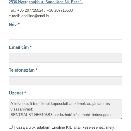
2536 Nyergesújfalu, Sánc Utca 64. Fszt.1.
Tel.: +36 207715524 / +36 207715500
e-mail: endiline@endi.hu
Név
*
Email cím
*
Telefonszám
*
Üzenet
*
Hozzájárulok adataim Endiline Kft. általi kezeléséhez, mely