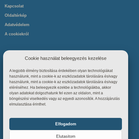
Kapcsolat
Oldaltérkép
Adatvédelem
A cookiekról
Cookie használat beleegyezés kezelése
A legjobb élmény biztosítása érdekében olyan technológiákat
Hasznos linkek
használunk, mint a cookie-k az eszközadatok tárolására és/vagy
használunk, mint a cookie-k az eszközadatok tárolására és/vagy
eléréséhez. Ha beleegyezik ezekbe a technológiákba, akkor
Főoldal
olyan adatokat dolgozhatunk fel ezen az oldalon, mint a
böngészési viselkedés vagy az egyedi azonosítók. A hozzájárulás
Termékek
elmulasztása érinthet.
Referenciák
Tudástár
Elfogadom
Funkcionális
Mindig bekapcsolva
Üzletszabályzat
Elutasitom
Kapcsolat