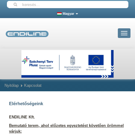
Magyar
Toggle
navigat
Nyitólap
Kapcsolat
Elérhetőségeink
ENDILINE Kft.
Bemutató terem, ahol előzetes egyeztetést követően örömmel
várjuk: