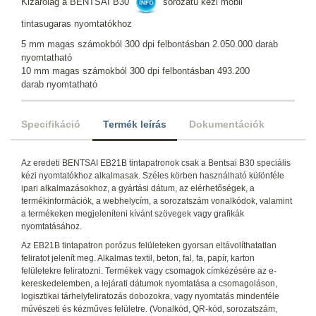
Kizárólag a BENTSAI B30
sorozatú kézi mobil
tintasugaras nyomtatókhoz
5 mm magas számokból 300 dpi felbontásban 2.050.000 darab
nyomtatható
10 mm magas számokból 300 dpi felbontásban 493.200
darab nyomtatható
Specifikáció
Termék leírás
Dokumentációk
Az eredeti BENTSAI EB21B tintapatronok csak a Bentsai B30 speciális
kézi nyomtatókhoz alkalmasak. Széles körben használható különféle
ipari alkalmazásokhoz, a gyártási dátum, az elérhetőségek, a
termékinformációk, a webhelycím, a sorozatszám vonalkódok, valamint
a termékeken megjeleníteni kívánt szövegek vagy grafikák
nyomtatásához.
Az EB21B tintapatron porózus felületeken gyorsan eltávolíthatatlan
feliratot jelenít meg. Alkalmas textil, beton, fal, fa, papír, karton
felületekre feliratozni. Termékek vagy csomagok címkézésére az e-
kereskedelemben, a lejárati dátumok nyomtatása a csomagoláson,
logisztikai tárhelyfeliratozás dobozokra, vagy nyomtatás mindenféle
művészeti és kézműves felületre. (Vonalkód, QR-kód, sorozatszám,