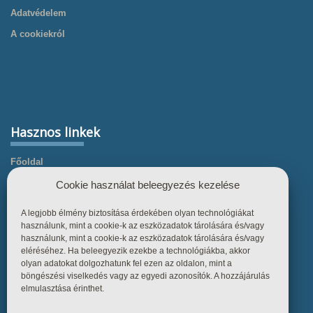
Adatvédelem
A cookiekról
Hasznos linkek
Főoldal
Termékek
Cookie használat beleegyezés kezelése
Referenciák
A legjobb élmény biztosítása érdekében olyan technológiákat
Tudástár
használunk, mint a cookie-k az eszközadatok tárolására és/vagy
használunk, mint a cookie-k az eszközadatok tárolására és/vagy
Üzletszabályzat
eléréséhez. Ha beleegyezik ezekbe a technológiákba, akkor
olyan adatokat dolgozhatunk fel ezen az oldalon, mint a
Kapcsolat
böngészési viselkedés vagy az egyedi azonosítók. A hozzájárulás
elmulasztása érinthet.