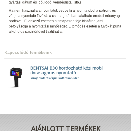
gyártási dátum és idő, logó, vendéglista...stb.)
Ha nem használja a nyomtatót, vegye ki a nyomtatóból a patront, és
védje a nyomtató fúvókát a csomagolásban található eredeti műanyag
borítóval. Ellenkező esetben a tintapatron feje kiszárad, ami
befolyásolja a nyomtatási minőséget. Eltömődés esetén a fúvókát puha
alkoholos papírtörlővel tisztíthatja.
Kapcsolódó termékeink
BENTSAI B30 hordozható kézi mobil
tintasugaras nyomtató
Árajánlatért kérjük kattintson ide!
AJÁNLOTT TERMÉKEK