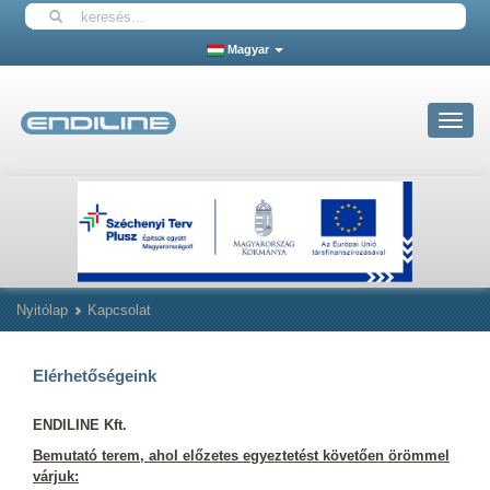
Magyar
Toggle
navigat
Nyitólap
Kapcsolat
Elérhetőségeink
ENDILINE Kft.
Bemutató terem, ahol előzetes egyeztetést követően örömmel
várjuk: