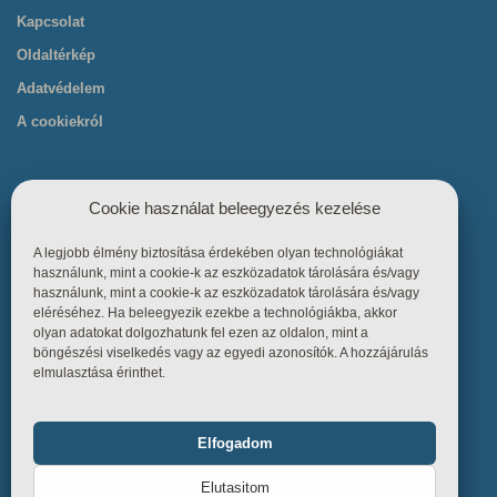
Kapcsolat
Oldaltérkép
Adatvédelem
A cookiekról
Cookie használat beleegyezés kezelése
A legjobb élmény biztosítása érdekében olyan technológiákat
Hasznos linkek
használunk, mint a cookie-k az eszközadatok tárolására és/vagy
használunk, mint a cookie-k az eszközadatok tárolására és/vagy
eléréséhez. Ha beleegyezik ezekbe a technológiákba, akkor
Főoldal
olyan adatokat dolgozhatunk fel ezen az oldalon, mint a
böngészési viselkedés vagy az egyedi azonosítók. A hozzájárulás
Termékek
elmulasztása érinthet.
Referenciák
Tudástár
Elfogadom
Funkcionális
Mindig bekapcsolva
Üzletszabályzat
Elutasitom
Kapcsolat