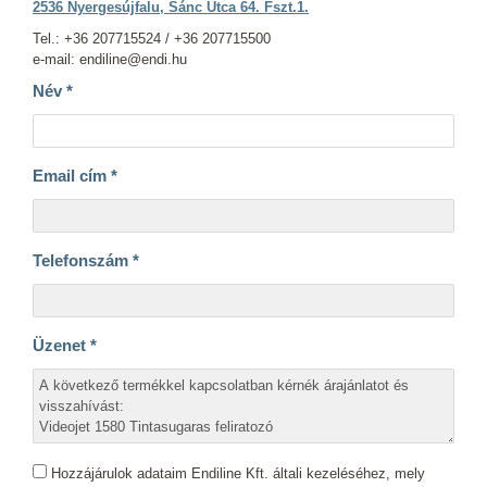
2536 Nyergesújfalu, Sánc Utca 64. Fszt.1.
Tel.: +36 207715524 / +36 207715500
e-mail: endiline@endi.hu
Név
*
Email cím
*
Telefonszám
*
Üzenet
*
Hozzájárulok adataim Endiline Kft. általi kezeléséhez, mely