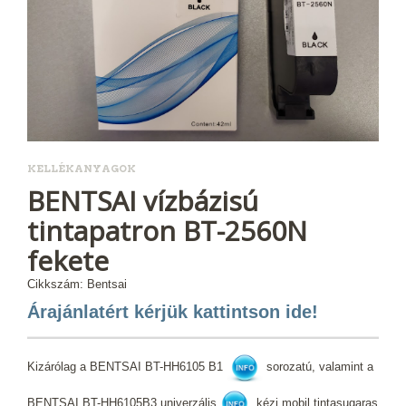
KELLÉKANYAGOK
BENTSAI vízbázisú
tintapatron BT-2560N
fekete
Cikkszám: Bentsai
Árajánlatért kérjük kattintson ide!
Kizárólag a BENTSAI BT-HH6105 B1
sorozatú, valamint a
BENTSAI BT-HH6105B3 univerzális
kézi mobil tintasugaras