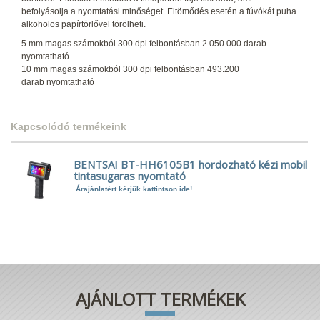
befolyásolja a nyomtatási minőséget. Eltömődés esetén a fúvókát puha
alkoholos papírtörlővel törölheti.
5 mm magas számokból 300 dpi felbontásban 2.050.000 darab
nyomtatható
10 mm magas számokból 300 dpi felbontásban 493.200
darab nyomtatható
Kapcsolódó termékeink
BENTSAI BT-HH6105B1 hordozható kézi mobil
tintasugaras nyomtató
Árajánlatért kérjük kattintson ide!
AJÁNLOTT TERMÉKEK