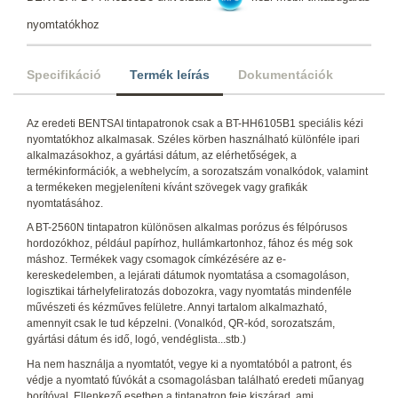
nyomtatókhoz
Specifikáció
Termék leírás
Dokumentációk
Az eredeti BENTSAI tintapatronok csak a BT-HH6105B1 speciális kézi
nyomtatókhoz alkalmasak. Széles körben használható különféle ipari
alkalmazásokhoz, a gyártási dátum, az elérhetőségek, a
termékinformációk, a webhelycím, a sorozatszám vonalkódok, valamint
a termékeken megjeleníteni kívánt szövegek vagy grafikák
nyomtatásához.
A BT-2560N tintapatron különösen alkalmas porózus és félpórusos
hordozókhoz, például papírhoz, hullámkartonhoz, fához és még sok
máshoz. Termékek vagy csomagok címkézésére az e-
kereskedelemben, a lejárati dátumok nyomtatása a csomagoláson,
logisztikai tárhelyfeliratozás dobozokra, vagy nyomtatás mindenféle
művészeti és kézműves felületre. Annyi tartalom alkalmazható,
amennyit csak le tud képzelni. (Vonalkód, QR-kód, sorozatszám,
gyártási dátum és idő, logó, vendéglista...stb.)
Ha nem használja a nyomtatót, vegye ki a nyomtatóból a patront, és
védje a nyomtató fúvókát a csomagolásban található eredeti műanyag
borítóval. Ellenkező esetben a tintapatron feje kiszárad, ami