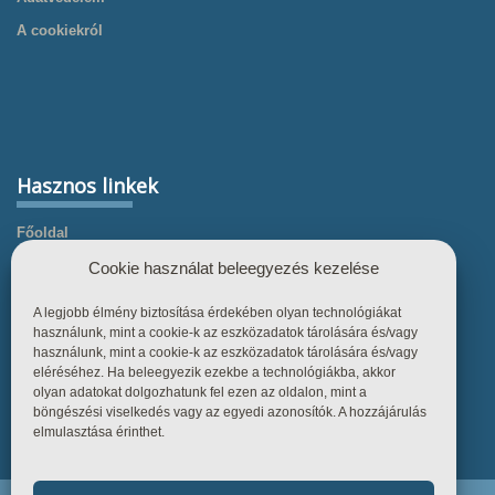
A cookiekról
Hasznos linkek
Főoldal
Termékek
Cookie használat beleegyezés kezelése
Referenciák
A legjobb élmény biztosítása érdekében olyan technológiákat
Tudástár
használunk, mint a cookie-k az eszközadatok tárolására és/vagy
használunk, mint a cookie-k az eszközadatok tárolására és/vagy
Üzletszabályzat
eléréséhez. Ha beleegyezik ezekbe a technológiákba, akkor
olyan adatokat dolgozhatunk fel ezen az oldalon, mint a
Kapcsolat
böngészési viselkedés vagy az egyedi azonosítók. A hozzájárulás
elmulasztása érinthet.