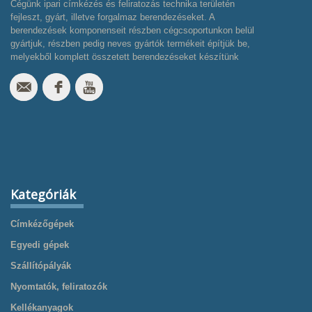
Cégünk ipari címkézés és feliratozás technika területén
fejleszt, gyárt, illetve forgalmaz berendezéseket. A
berendezések komponenseit részben cégcsoportunkon belül
gyártjuk, részben pedig neves gyártók termékeit építjük be,
melyekből komplett összetett berendezéseket készítünk
Kategóriák
Címkézőgépek
Egyedi gépek
Szállítópályák
Nyomtatók, feliratozók
Kellékanyagok