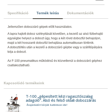
Specifikáció
Termék leírás
Dokumentációk
Jellemzően dobozzáró gépek előtt használatos.
A lapra hajtott doboz szétnyitását követően, a kezelő az alsó fülbehajtó
egységbe helyezi a dobozt úgy, hogy a két rövid dobozfül behajoljon,
majd a két hosszanti dobozfül behajtása automatikusan történik.
A doboztöltés után a kezelő a dobozzáró gépbe vagy a szállítópályára
tolja a dobozt.
Az F-100 pneumatikus működésű és közvetlenül a dobozzáró géphez
csatlakoztatható.
Kapcsolódó termékeink
T-100 „gépesített kézi ragasztószalag
adagoló". Alsó és felső oldali dobozzárás
Árajánlatért kérjük kattintson ide!