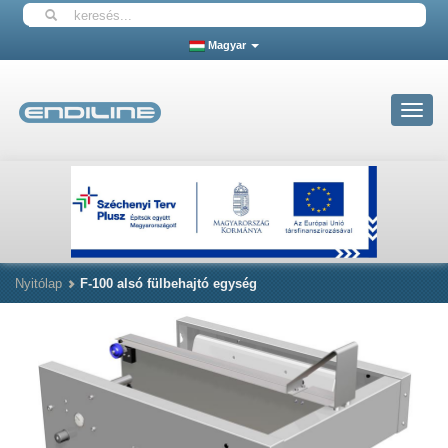
Magyar
Toggle
navigat
Nyitólap
F-100 alsó fülbehajtó egység