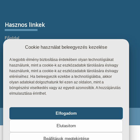
Hasznos linkek
Főoldal
Cookie használat beleegyezés kezelése
Termékek
Referenciák
A legjobb élmény biztosítása érdekében olyan technológiákat
használunk, mint a cookie-k az eszközadatok tárolására és/vagy
Tudástár
használunk, mint a cookie-k az eszközadatok tárolására és/vagy
Üzletszabályzat
eléréséhez. Ha beleegyezik ezekbe a technológiákba, akkor
olyan adatokat dolgozhatunk fel ezen az oldalon, mint a
Kapcsolat
böngészési viselkedés vagy az egyedi azonosítók. A hozzájárulás
elmulasztása érinthet.
Elfogadom
Funkcionális
Mindig bekapcsolva
Endiline - Minden jog fenntartva. © 2026
Elutasitom
Statisztika
Beállitások megtekintése