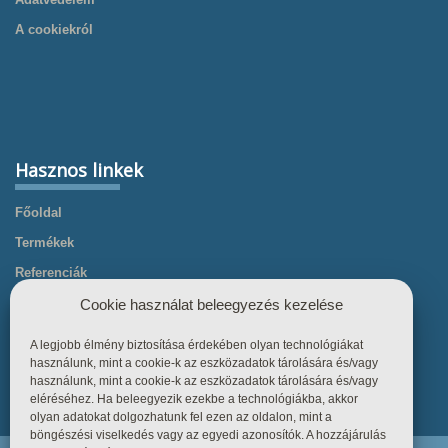
A cookiekról
Hasznos linkek
Főoldal
Termékek
Referenciák
Tudástár
Cookie használat beleegyezés kezelése
Üzletszabályzat
A legjobb élmény biztosítása érdekében olyan technológiákat
Kapcsolat
használunk, mint a cookie-k az eszközadatok tárolására és/vagy
használunk, mint a cookie-k az eszközadatok tárolására és/vagy
eléréséhez. Ha beleegyezik ezekbe a technológiákba, akkor
olyan adatokat dolgozhatunk fel ezen az oldalon, mint a
böngészési viselkedés vagy az egyedi azonosítók. A hozzájárulás