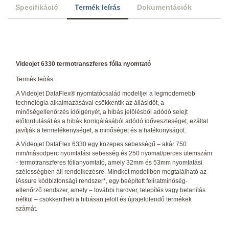
Specifikáció
Termék leírás
Dokumentációk
Videojet 6330 termotranszferes fólia nyomtató
Termék leírás:
A Videojet DataFlex® nyomtatócsalád modelljei a legmodernebb
technológia alkalmazásával csökkentik az állásidőt, a
minőségellenőrzés időigényét, a hibás jelölésből adódó selejt
előfordulását és a hibák korrigálásából adódó időveszteséget, ezáltal
javítják a termelékenységet, a minőséget és a hatékonyságot.
A Videojet DataFlex 6330 egy közepes sebességű – akár 750
mm/másodperc nyomtatási sebesség és 250 nyomat/perces ütemszám
- termotranszferes fólianyomtató, amely 32mm és 53mm nyomtatási
szélességben áll rendelkezésre. Mindkét modellben megtalálható az
iAssure kódbiztonsági rendszer*, egy beépített feliratminőség-
ellenőrző rendszer, amely – további hardver, telepítés vagy betanítás
nélkül – csökkentheti a hibásan jelölt és újrajelölendő termékek
számát.