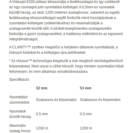
A Videojet 6330 jobban kihasználja a festékszalagot és így csökkenti
az egy csomagra jutó nyomtatási költséget. A 0,5mm-es nyomatok
közötti hézag, az akár 1200 méteres szalaghossz, valamint az egyéb
festékszalag kihasználtságot segítő funkciók mind hozzájárulnak a
nyomtatási költségek csökkentéséhez és maximalizálják a
szalagcserék közötti időt. A sűrített levegőmentes szalagvezetés
biztosítja a gyors szalagcseréket, a hatékony működést és az egyszerű
integrálhatóságot.
A CLARiTY™ szoftver megelőzi a helytelen dátumok nyomtatását, a
hiányzó kódokat és a költséges újra jelöléseket.
* Az iAssure™ technológia kiegészíti a már meglévő minőségellenőrző
folyamatokat. Nem azzal a céllal készült, hogy minden nyomtatási hibát
felismerjen, és nem alkalmas vonalkódolvasásra.
Specifikáció:
32 mm
53 mm
Nyomtatási
Szakaszos és folyamatos
Szakaszos és folyamatos
üzemmódok
Nyomatok
0.5 mm
0.5 mm
közötti hézag
Maximális
1200 m
1200 m
szalag hossz