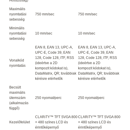
Hosszúság)
Maximális
nyomtatási
750 mm/sec
750 mm/sec
sebesség
Minimális
nyomtatási
10 mm/sec
10 mm/sec
sebesség
EAN 8, EAN 13, UPC-A,
EAN 8, EAN 13, UPC-A,
UPC-E, Code 39, EAN
UPC-E, Code 39, EAN
128, Code 128, ITF, RSS
128, Code 128, ITF, RSS
Vonalkód
(ideértve a 2D
(ideértve a 2D
nyomtatás
kompozit kódokat is),
kompozit kódokat is),
DataMatrix, QR; továbbiak
DataMatrix, QR; továbbiak
kérésre elérhetők
kérésre elérhetők
Becsült
maximális
ütemszám
250 nyomat/perc
250 nyomat/perc
(alkalmazás
függő)
CLARiTY™ TFT SVGA 800
CLARiTY™ TFT SVGA 800
Kezelőfelület
× 480 színes LCD és
× 480 színes LCD és
érintőképernyő
érintőképernyő