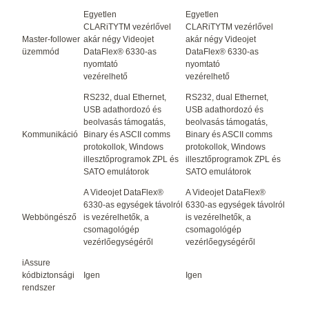
Egyetlen
Egyetlen
CLARiTY
TM
vezérlővel
CLARiTY
TM
vezérlővel
Master-follower
akár négy Videojet
akár négy Videojet
üzemmód
DataFlex® 6330-as
DataFlex® 6330-as
nyomtató
nyomtató
vezérelhető
vezérelhető
RS232, dual Ethernet,
RS232, dual Ethernet,
USB adathordozó és
USB adathordozó és
beolvasás támogatás,
beolvasás támogatás,
Kommunikáció
Binary és ASCII comms
Binary és ASCII comms
protokollok, Windows
protokollok, Windows
illesztőprogramok ZPL és
illesztőprogramok ZPL és
SATO emulátorok
SATO emulátorok
A Videojet DataFlex®
A Videojet DataFlex®
6330-as egységek távolról
6330-as egységek távolról
Webböngésző
is vezérelhetők, a
is vezérelhetők, a
csomagológép
csomagológép
vezérlőegységéről
vezérlőegységéről
iAssure
kódbiztonsági
Igen
Igen
rendszer