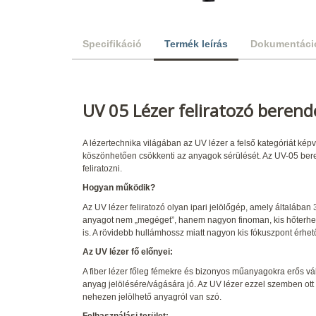
Specifikáció
Termék leírás
Dokumentáci
UV 05 Lézer feliratozó berend
A lézertechnika világában az UV lézer a felső kategóriát kép
köszönhetően csökkenti az anyagok sérülését. Az UV-05 bere
feliratozni.
Hogyan működik?
Az UV lézer feliratozó olyan ipari jelölőgép, amely általában
anyagot nem „megéget”, hanem nagyon finoman, kis hőterhelés
is. A rövidebb hullámhossz miatt nagyon kis fókuszpont érhető 
Az UV lézer fő előnyei:
A fiber lézer főleg fémekre és bizonyos műanyagokra erős válas
anyag jelölésére/vágására jó. Az UV lézer ezzel szemben ot
nehezen jelölhető anyagról van szó.