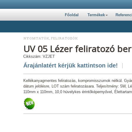
Főoldal
Termékek
Referenc
NYOMTATÓK, FELIRATOZÓK
UV 05 Lézer feliratozó be
Cikkszám: VZJET
Árajánlatért kérjük kattintson ide!
Kellékanyagmentes feliratozás, kompromisszumok nélkül. Gyártó
dátum jelölésre, LOT szám feliratozásara. Teljesítmény: 5W, Léz
110mm x 110mm, 10,0 hüvelykes érintőképernyővel, Élettartam: