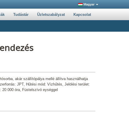
Magyar
iák
Tudástár
Üzletszabályzat
Kapcsolat
rendezés
sorba, akár szállítópálya mellé állítva használhatja
erforrás: JPT, Hűtési mód: Vízhűtés, Jelölési terület:
 20 000 óra, Füstelszívó eységgel