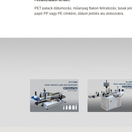
Felhasználási terület:
PET palack dátumozás, műanyag flakon feliratozás, tasak jel
papír PP vagy PE címkére, dátum jelölés alu dobozokra.