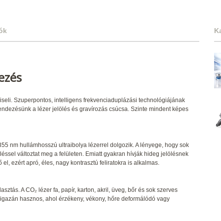
ók
K
ezés
viseli. Szuperpontos, intelligens frekvenciaduplázási technológiájának
ndezésünk a lézer jelölés és gravírozás csúcsa. Szinte mindent képes
 355 nm hullámhosszú ultraibolya lézerrel dolgozik. A lényege, hogy sok
sel változtat meg a felületen. Emiatt gyakran hívják hideg jelölésnek
el, ezért apró, éles, nagy kontrasztú feliratokra is alkalmas.
ztás. A CO₂ lézer fa, papír, karton, akril, üveg, bőr és sok szerves
t igazán hasznos, ahol érzékeny, vékony, hőre deformálódó vagy