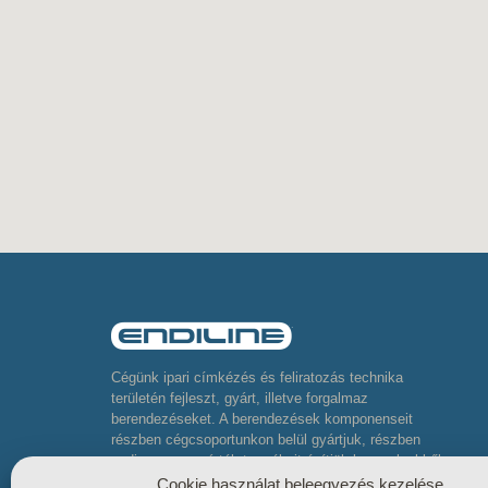
Cégünk ipari címkézés és feliratozás technika
területén fejleszt, gyárt, illetve forgalmaz
berendezéseket. A berendezések komponenseit
részben cégcsoportunkon belül gyártjuk, részben
pedig neves gyártók termékeit építjük be, melyekből
komplett összetett berendezéseket készítünk
Cookie használat beleegyezés kezelése