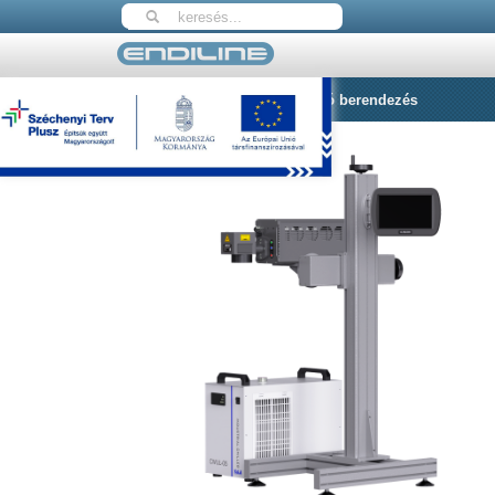
Nyitólap
UV 05 Lézer feliratozó berendezés