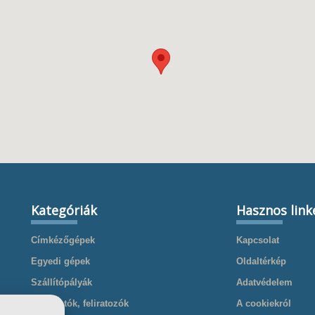
Kategóriák
Hasznos link
Címkézőgépek
Kapcsolat
Egyedi gépek
Oldaltérkép
Szállítópályák
Adatvédelem
Nyomtatók, feliratozók
A cookiekról